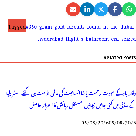
Tagged
#350-gram-gold-biscuits-found-in-the-dubai-
hyderabad-flight-s-bathroom-cisf-seized-
Related Posts
وقارآباد کے سپوت رحمت پاشا انسانیت کی عالمی علامت بن گئے، آسٹریلیا
کے سڈنی میں کئی جانیں بچائیں، مستقل رہائش کا اعزاز حاصل
05/08/2026
05/08/2026