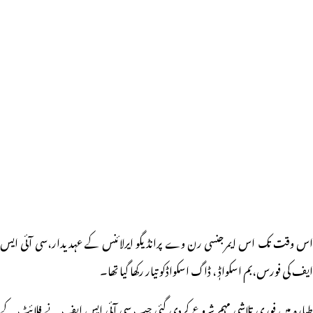
اس وقت تک اس ایمرجنسی رن وے پرانڈیگو ایرلائنس کے عہدیدار،سی آئی ایس
ایف کی فورس،بم اسکواڈٖ ، ڈاگ اسکواڈکو تیار رکھا گیا تھا۔
طیارہ میں فوری تلاشی مہم شروع کردی گئی جب سی آئی ایس ایف نے فلائٹ کے