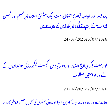
پروفیسر عبدالوہاب قیصر کا انتقال، ملت ایک مشفق استاد، ماہرِتعلیم اور محسنِ
اردو سے محروم، شکاگو (امریکہ) میں تعزیتی اجلاس
24/07/2026
25/07/2026
گورنمنٹ ڈگری کالج تانڈور اور وقارآباد میں گیسٹ لیکچررز کی جائیدادوں کے
لیے درخواستیں مطلوب
21/07/2026
22/07/2026
وسٹوں
Previous Article
حیدرآباد میں اسپا اور بیوٹی سیلون کی آڑ میں جسم فروشی کا پردہ