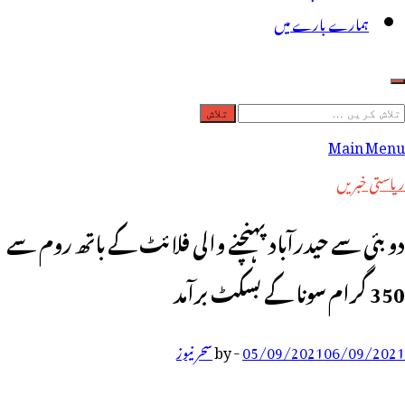
ہمارے بارے میں
لاش
ریں
Main Menu
رائے:
ریاستی خبریں
دوبئی سے حیدرآباد پہنچنے والی فلائٹ کے باتھ روم سے
350 گرام سونا کے بسکٹ برآمد
06/09/2021
05/09/2021
-
by
سحر نیوز