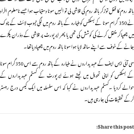
باتھ روم کا قفل توڑکر باتھ روم کی تلاشی لی تو انہیں سونا دستیاب ہوا جسے نامعلوم افراد
نے 350 گرام سونا کے بسکٹس کوطیارہ کے باتھ روم میں لگی ٹیوب لائٹ کے چوک
میں چھپاکر منتقل کرنے کی کوشش کی تھی یا پھر ایرپورٹ پر تلاشی کے دؤران پکڑے
جانے کے خوف سے اپنے ساتھ لایا ہوا سونا باتھ روم میں چھپادیاتھا۔
سی آئی ایس ایف کے عہدیداروں نے طیارہ کے باتھ روم سے اس 350گرام سونا
کے بسکٹس کو اپنی تحویل میں لیتے ہوئے ایرپورٹ کے کسٹم عہدیداروں کے
حوالے کردیا ۔کسٹم عہدیداروں نے کہا کہ اس سلسلہ میں ایک کیس درج رجسٹر
کرکے تحقیقات کی جارہی ہیں۔
Share this post: