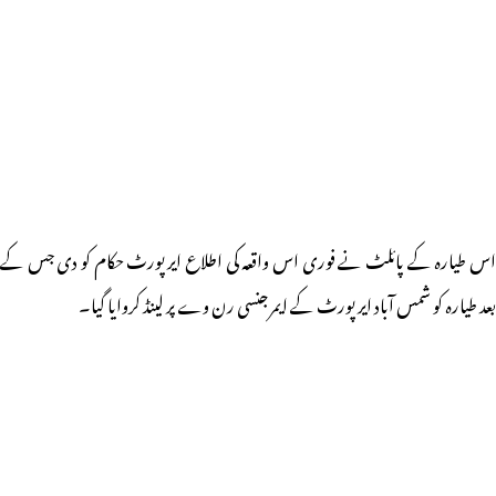
اس طیارہ کے پائلٹ نے فوری اس واقعہ کی اطلاع ایرپورٹ حکام کو دی جس کے
بعد طیارہ کو شمس آباد ایرپورٹ کے ایمرجنسی رن وے پر لینڈ کروایا گیا۔