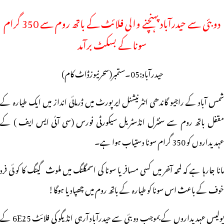
دوبئی سے حیدرآباد پہنچنے والی فلائٹ کے باتھ روم سے 350 گرام
سونا کے بسکٹ برآمد
حیدرآباد:05۔ستمبر(سحرنیوزڈاٹ کام)
شمس آباد کے راجیو گاندھی انٹرنیشنل ایرپورٹ میں ڈرمائی انداز میں ایک طیارہ کے
مقفل باتھ روم سے سنٹرل انڈسٹریل سیکورٹی فورس (سی آئی ایس ایف ) کے
عہدیداروں کو 350 گرام سونا دستیاب ہوا ہے۔
مانا جارہا ہے کہ لمحہ آخر میں کسی مسافر یا سونا کی اسمگلنگ میں ملوث گینگ کا کو ئی فرد
خوف کے باعث اس سونا کو طیارہ کے باتھ روم میں چھپادیا ہوگا!
پولیس عہدیداروں کے بموجب دوبئی سے حیدرآباد آرہی انڈیگو کی فلائٹ 6E25 کے