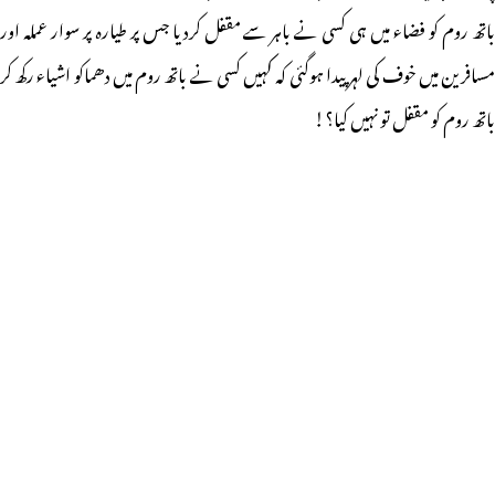
باتھ روم کو فضاء میں ہی کسی نے باہر سے مقفل کردیا جس پر طیارہ پر سوار عملہ اور
مسافرین میں خوف کی لہر پیدا ہوگئی کہ کہیں کسی نے باتھ روم میں دھماکو اشیاء رکھ کر
باتھ روم کو مقفل تو نہیں کیا؟!