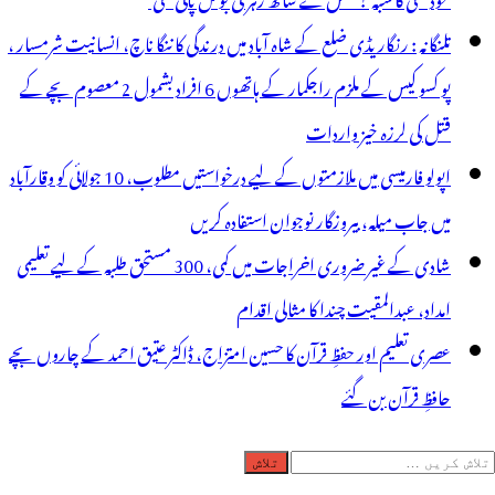
تلنگانہ : رنگاریڈی ضلع کے شاہ آباد میں درندگی کا ننگا ناچ، انسانیت شرمسار ،
پو کسو کیس کے ملزم راجکمار کے ہاتھوں 6 افراد بشمول 2 معصوم بچے کے
قتل کی لرزہ خیز واردات
اپولو فارمیسی میں ملازمتوں کے لیے درخواستیں مطلوب، 10 جولائی کو وقارآباد
میں جاب میلہ، بیروزگار نوجوان استفادہ کریں
شادی کے غیر ضروری اخراجات میں کمی، 300 مستحق طلبہ کے لیے تعلیمی
امداد، عبدالمقیت چندا کا مثالی اقدام
عصری تعلیم اور حفظِ قرآن کا حسین امتزاج، ڈاکٹر عتیق احمد کے چاروں بچے
حافظِ قرآن بن گئے
لاش