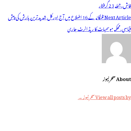
ی
فاش،جملہ 23 گرفتار
یویگیشن
Next Article
تلنگانہ کے 16 اضلاع میں آج اور کل شدید ترین بارش کی پیش
قیاسی،محکمہ موسمیات کا ریڈ الرٹ جاری
About سحر نیوز
View all posts by سحر نیوز →