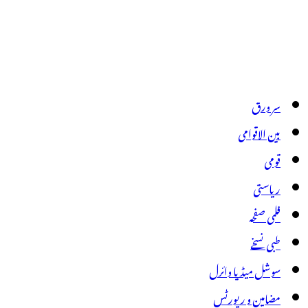
سر ورق
بین الاقوامی
قومی
ریاستی
فلمی صفحہ
طبی نسخے
سوشل میڈیا وائرل
مضامین و رپورٹس