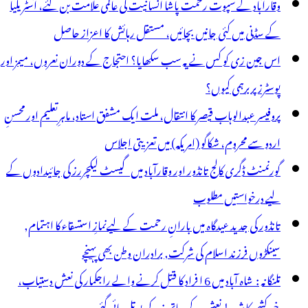
وقارآباد کے سپوت رحمت پاشا انسانیت کی عالمی علامت بن گئے، آسٹریلیا
کے سڈنی میں کئی جانیں بچائیں، مستقل رہائش کا اعزاز حاصل
اس جین زی کو کس نے یہ سب سکھایا؟ احتجاج کے دوران نعروں، میمز اور
پوسٹرز پر برہمی کیوں؟
پروفیسر عبدالوہاب قیصر کا انتقال، ملت ایک مشفق استاد، ماہرِتعلیم اور محسنِ
اردو سے محروم، شکاگو (امریکہ) میں تعزیتی اجلاس
گورنمنٹ ڈگری کالج تانڈور اور وقارآباد میں گیسٹ لیکچررز کی جائیدادوں کے
لیے درخواستیں مطلوب
تانڈور کی جدید عیدگاہ میں بارانِ رحمت کے لیےنمازِ استسقاء کا اہتمام,
سینکڑوں فرزند اسلام کی شرکت, برادران وطن بھی پہنچے
تلنگانہ : شاہ آباد میں 6 ا فراد کا قتل کرنے والے راجکمار کی نعش دستیاب،
خودکشی کا شبہ ! نعش کے ساتھ زہر کی بوتل پائی گئی