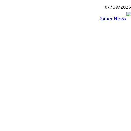
Ski
07/08/2026
t
conten
Saher News
نیوز پورٹل