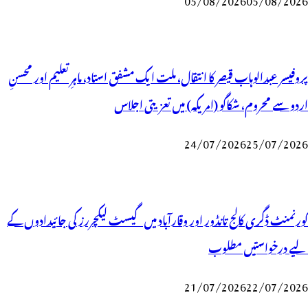
پروفیسر عبدالوہاب قیصر کا انتقال، ملت ایک مشفق استاد، ماہرِتعلیم اور محسنِ
اردو سے محروم، شکاگو (امریکہ) میں تعزیتی اجلاس
24/07/2026
25/07/2026
گورنمنٹ ڈگری کالج تانڈور اور وقارآباد میں گیسٹ لیکچررز کی جائیدادوں کے
لیے درخواستیں مطلوب
21/07/2026
22/07/2026