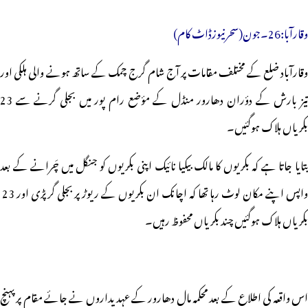
وقارآبا:26۔جون(سحرنیوزڈاٹ کام)
وقارآباد ضلع کے مختلف مقامات پر آج شام گرج چمک کے ساتھ ہونے والی ہلکی اور
تیز بارش کے دؤران دھارور منڈل کے مؤضع رام پور میں بجلی گرنے سے 23
بکریاں ہلاک ہوگئیں۔
بتایا جاتا ہے کہ بکریوں کا مالک بیکیا نائیک اپنی بکریوں کو جنگل میں چَرانے کے بعد
واپس اپنے مکان لوٹ رہا تھا کہ اچانک ان بکریوں کے ریوڑ پر بجلی گرپڑی اور 23
بکریاں ہلاک ہوگئیں چند بکریاں محفوظ رہیں۔
اس واقعہ کی اطلاع کے بعد محکمہ مال دھارور کے عہدیداروں نے جائے مقام پر پہنچ