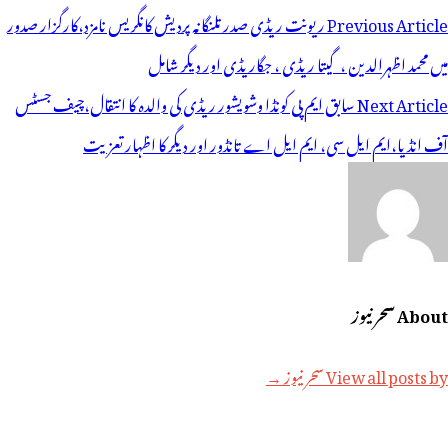
وسٹوں
Previous Article
ریونت ریڈی صدر تلنگانہ پردیش کانگریس نامزد،کارگزار صدور
ی
میں محمد اظہرالدین ،گیتا ریڈی ، جگاریڈی اور دیگر شامل
یویگیشن
Next Article
سابق ایم پی کونڈا وشویشور ریڈی کی والدہ کا انتقال،چیف جسٹس
آف انڈیا،ایم ایل سی، ایم ایل اے تانڈور اور دیگر کا اظہار تعزیت
About سحر نیوز
View all posts by سحر نیوز →