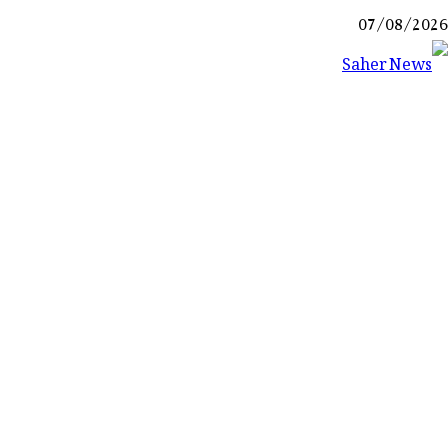
Ski
07/08/2026
t
conten
Saher News
نیوز پورٹل