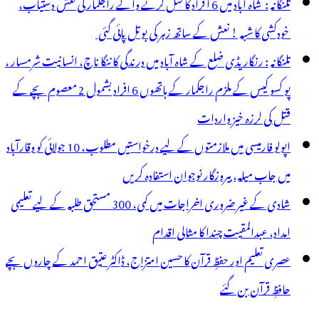
تلنگانہ : شاہ آباد میں 6 ا فراد کا قتل کرنے والے راجکمار کی نعش دستیاب،
خودکشی کا شبہ ! نعش کے ساتھ زہر کی بوتل پائی گئی
تلنگانہ : رنگاریڈی ضلع کے شاہ آباد میں درندگی کا ننگا ناچ، انسانیت شرمسار ،
پو کسو کیس کے ملزم راجکمار کے ہاتھوں 6 افراد بشمول 2 معصوم بچے کے
قتل کی لرزہ خیز واردات
اپولو فارمیسی میں ملازمتوں کے لیے درخواستیں مطلوب، 10 جولائی کو وقارآباد
میں جاب میلہ، بیروزگار نوجوان استفادہ کریں
شادی کے غیر ضروری اخراجات میں کمی، 300 مستحق طلبہ کے لیے تعلیمی
امداد، عبدالمقیت چندا کا مثالی اقدام
عصری تعلیم اور حفظِ قرآن کا حسین امتزاج، ڈاکٹر عتیق احمد کے چاروں بچے
حافظِ قرآن بن گئے