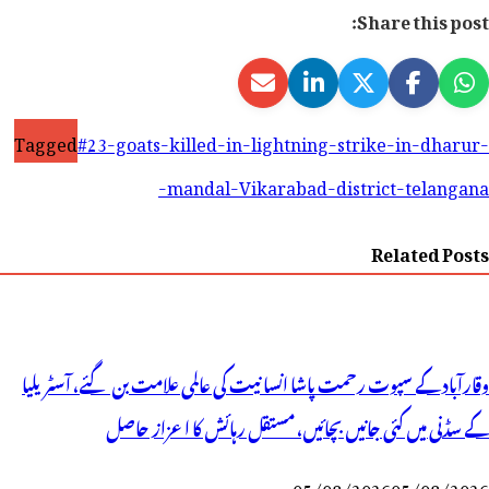
Share this post:
Tagged
#23-goats-killed-in-lightning-strike-in-dharur-
mandal-Vikarabad-district-telangana-
Related Posts
وقارآباد کے سپوت رحمت پاشا انسانیت کی عالمی علامت بن گئے، آسٹریلیا
کے سڈنی میں کئی جانیں بچائیں، مستقل رہائش کا اعزاز حاصل
05/08/2026
05/08/2026