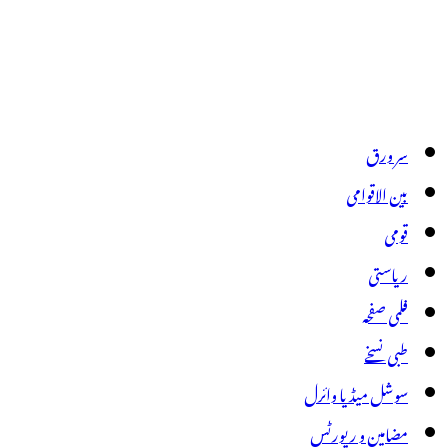
سر ورق
بین الاقوامی
قومی
ریاستی
فلمی صفحہ
طبی نسخے
سوشل میڈیا وائرل
مضامین و رپورٹس