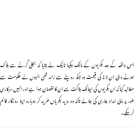
اس واقعہ کے بعد بکریوں کے مالک بیکیا نائیک نے بتایا کہ بجلی گرنے سے ہلاک
ہونے والی ان 23 کی قیمت دو لاکھ روپئے سے زائد تھی انہوں نے حکومت سے
مطالبہ کیا کہ ان بکریوں کی اچانک ہلاکت سے ان کا نقصان ہوا ہے اور انہیں سرکاری
طور پر مالی امداد جاری کی جائے تاکہ وہ مزید بکریاں خرید کر دوبارہ اپنا روزگار قائم
کرسکے۔