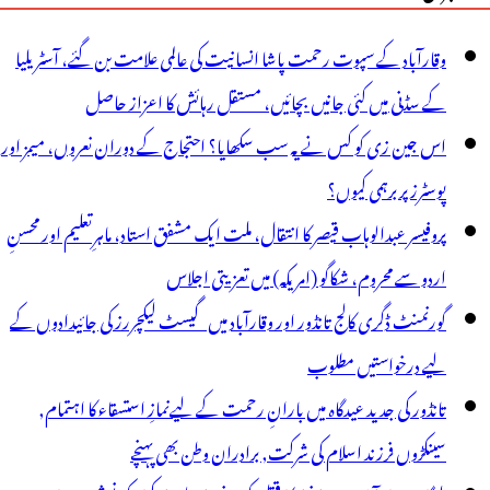
وقارآباد کے سپوت رحمت پاشا انسانیت کی عالمی علامت بن گئے، آسٹریلیا
کے سڈنی میں کئی جانیں بچائیں، مستقل رہائش کا اعزاز حاصل
اس جین زی کو کس نے یہ سب سکھایا؟ احتجاج کے دوران نعروں، میمز اور
پوسٹرز پر برہمی کیوں؟
پروفیسر عبدالوہاب قیصر کا انتقال، ملت ایک مشفق استاد، ماہرِتعلیم اور محسنِ
اردو سے محروم، شکاگو (امریکہ) میں تعزیتی اجلاس
گورنمنٹ ڈگری کالج تانڈور اور وقارآباد میں گیسٹ لیکچررز کی جائیدادوں کے
لیے درخواستیں مطلوب
تانڈور کی جدید عیدگاہ میں بارانِ رحمت کے لیےنمازِ استسقاء کا اہتمام,
سینکڑوں فرزند اسلام کی شرکت, برادران وطن بھی پہنچے