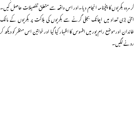
کر مردہ بکریوں کا پنچنامہ انجام دیا۔اور اس واقعہ سے متعلق تفصیلات حاصل کیں۔
اتنی بڑی تعداد میں اچانک بجلی گرنے سے بکریوں کی ہلاکت پر بکریوں کے مالک
خاندان اور موضع رام پور میں افسوس کا اظہار کیا گیا اور خواتین اس منظر کو دیکھ کر
رونے لگیں۔