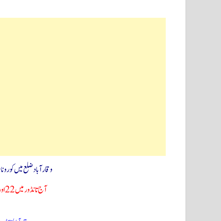
وقارآبادضلع میں کورونا
آج تانڈور میں 22 اور پدیمول میں 4 افراد کورونا سے متاثر