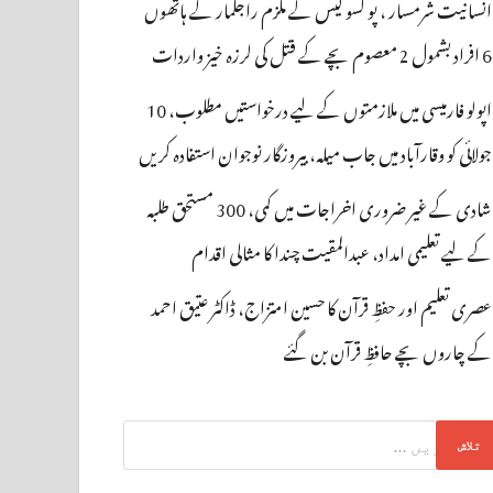
انسانیت شرمسار ، پو کسو کیس کے ملزم راجکمار کے ہاتھوں
6 افراد بشمول 2 معصوم بچے کے قتل کی لرزہ خیز واردات
اپولو فارمیسی میں ملازمتوں کے لیے درخواستیں مطلوب، 10
جولائی کو وقارآباد میں جاب میلہ، بیروزگار نوجوان استفادہ کریں
شادی کے غیر ضروری اخراجات میں کمی، 300 مستحق طلبہ
کے لیے تعلیمی امداد، عبدالمقیت چندا کا مثالی اقدام
عصری تعلیم اور حفظِ قرآن کا حسین امتزاج، ڈاکٹر عتیق احمد
کے چاروں بچے حافظِ قرآن بن گئے