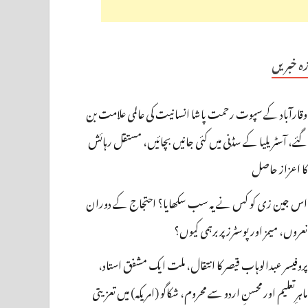
زہ خبریں
وقارآباد کے سپوت رحمت پاشا انسانیت کی عالمی علامت بن
گئے، آسٹریلیا کے سڈنی میں کئی جانیں بچائیں، مستقل رہائش
کا اعزاز حاصل
اس جین زی کو کس نے یہ سب سکھایا؟ احتجاج کے دوران
نعروں، میمز اور پوسٹرز پر برہمی کیوں؟
پروفیسر عبدالوہاب قیصر کا انتقال، ملت ایک مشفق استاد،
ماہرِتعلیم اور محسنِ اردو سے محروم، شکاگو (امریکہ) میں تعزیتی