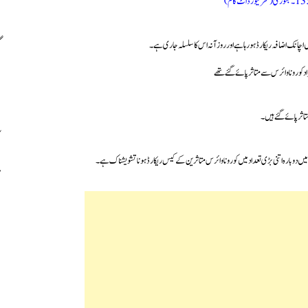
م)
یں اچانک اضافہ ریکارڈ ہورہاہے اور روزآنہ اس کا سلسلہ جاری ہے۔
میں دوبارہ اتنی بڑی تعداد میں کورونا وائرس متاثرین کے کیس ریکارڈ ہونا تشویشناک ہے۔