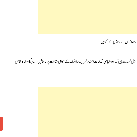
ونا وائرس سے متاثر پائے گئے ہیں۔
ے اپیل کررہے ہیں کہ وہ احتیاطی اقدامات اختیار کریں۔بنا ماسک کے عوامی مقامات پر نہ جائیں، انسانی فاصلہ کا خاص