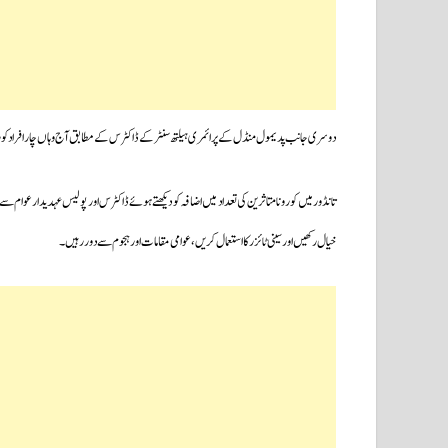
دوسری جانب پدیمول منڈل کے پرائمری ہیلتھ سنٹر کے ڈاکٹرس کے مطابق آج وہاں چار افراد کور
تانڈور میں کورونا متاثرین کی تعداد میں اضافہ کو دیکھتے ہوئے ڈاکٹرس اور پولیس عہدیدار عوام س
خیال رکھیں اورسینی ٹائزر کا استعمال کریں،عوامی مقامات اور ہجوم سے دور رہیں۔