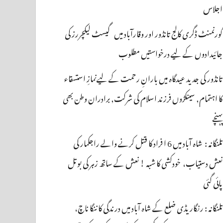
اجلاس
گورنمنٹ ڈگری کالج تانڈور اور وقارآباد میں گیسٹ لیکچررز کی
جائیدادوں کے لیے درخواستیں مطلوب
تانڈور کی جدید عیدگاہ میں بارانِ رحمت کے لیےنمازِ استسقاء
کا اہتمام, سینکڑوں فرزند اسلام کی شرکت, برادران وطن بھی
پہنچے
تلنگانہ : شاہ آباد میں 6 ا فراد کا قتل کرنے والے راجکمار کی
نعش دستیاب، خودکشی کا شبہ ! نعش کے ساتھ زہر کی بوتل
پائی گئی
تلنگانہ : رنگاریڈی ضلع کے شاہ آباد میں درندگی کا ننگا ناچ،