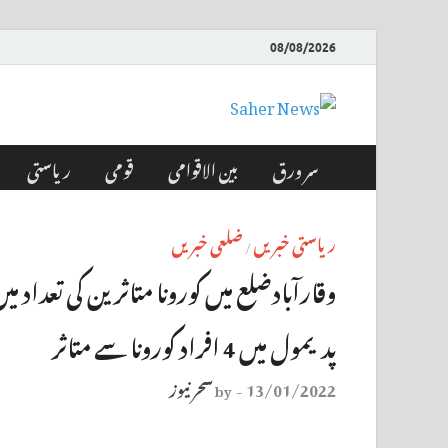
08/08/2026
Saher News
نیوز پورٹل
سر ورق
بین الاقوامی
قومی
ریاستی
ریاستی خبریں
ضلعی خبریں
/
پدیمول میں 4 افراد کورونا سے متاثر
13/01/2022
سحر نیوز
by
-