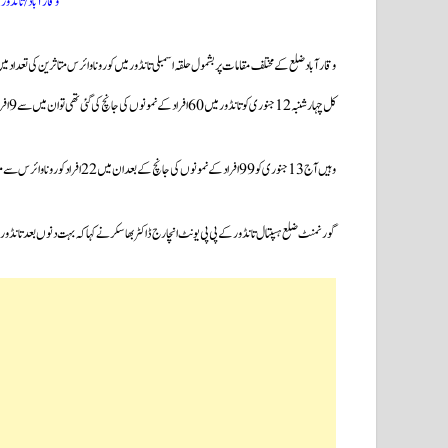
وقارآباد/تانڈور: 13۔جنوری(سحرنیوزڈاٹ کا
وقارآباد ضلع کے مختلف مقامات پر بشمول حلقہ اسمبلی تانڈور میں کوروناوائرس متاثرین کی تعداد م
کل چہارشنبہ 12 جنوری کو تانڈور میں 60 افراد کے نمونوں کی جانچ کی گئی تھی توان میں سے 9 افراد کورونا وائرس سے متاثر پائے گئےتھے
وہیں آج 13 جنوری کو 99 افراد کے نمونوں کی جانچ کے بعد ان میں 22 افراد کورونا وائرس سے متاثر پائے گئے ہیں۔
گورنمنٹ ضلع ہسپتال تانڈور کے پی پی یونٹ انچارج ڈاکٹر بھاسکر نے کہا کہ بہت دنوں بعد تانڈور 