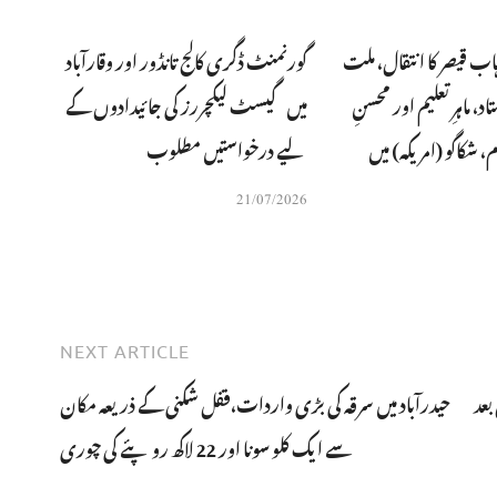
ہاب قیصر کا انتقال، ملت
گورنمنٹ ڈگری کالج تانڈور اور وقارآباد
، ماہرِتعلیم اور محسنِ
میں گیسٹ لیکچررز کی جائیدادوں کے
 شکاگو (امریکہ) میں
لیے درخواستیں مطلوب
21/07/2026
NEXT ARTICLE
بھائیوں کی 74 سال بعد
حیدرآباد میں سرقہ کی بڑی واردات،قفل شکنی کے ذریعہ مکان
سے ایک کلو سونا اور 22 لاکھ روپئے کی چوری