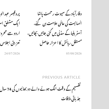
وقارآباد کے سپوت رحمت پاشا
پروفیسر عبدالو
انسانیت کی عالمی علامت بن گئے،
ایک مشفق استاد
آسٹریلیا کے سڈنی میں کئی جانیں بچائیں،
اردو سے محروم،
مستقل رہائش کا اعزاز حاصل
تعزیتی اجلاس
24/07/2026
05/08/2026
PREVIOUS ARTICLE
تقسیم کے وقت الگ ہونے والے دو 
جذباتی ملاقات