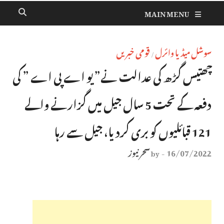
MAIN MENU
سوشل میڈیا وائرل
قومی خبریں
/
چھتیس گڑھ کی عدالت نے” یو اے پی اے ” کی
دفعہ کے تحت 5 سال جیل میں گزارنے والے
121 قبائلیوں کو بری کردیا، جیل سے رہا
16/07/2022
سحر نیوز
by
-