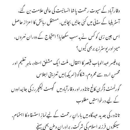
وقارآباد کے سپوت رحمت پاشا انسانیت کی عالمی علامت بن گئے،
آسٹریلیا کے سڈنی میں کئی جانیں بچائیں، مستقل رہائش کا اعزاز حاصل
اس جین زی کو کس نے یہ سب سکھایا؟ احتجاج کے دوران نعروں،
میمز اور پوسٹرز پر برہمی کیوں؟
پروفیسر عبدالوہاب قیصر کا انتقال، ملت ایک مشفق استاد، ماہرِتعلیم اور
محسنِ اردو سے محروم، شکاگو (امریکہ) میں تعزیتی اجلاس
گورنمنٹ ڈگری کالج تانڈور اور وقارآباد میں گیسٹ لیکچررز کی جائیدادوں
کے لیے درخواستیں مطلوب
تانڈور کی جدید عیدگاہ میں بارانِ رحمت کے لیےنمازِ استسقاء کا اہتمام,
سینکڑوں فرزند اسلام کی شرکت, برادران وطن بھی پہنچے