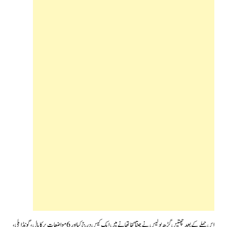
اس حملے کے بعد چھتیس گڑھ پولیس نے چنتا گفا تھانے میں ایک کیس درج کیا اور 6 مواضعات برکاپال، گونڈاپلی،