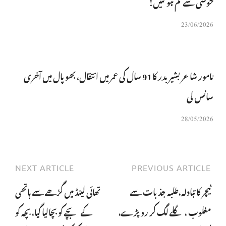
خوشی سے نم ہو گئیں!
23/06/2026
نامور شاعر بشیر بدر کا 91 سال کی عمر میں انتقال، بھوپال میں آخری
سانس لی
28/05/2026
NEXT ARTICLE
PREVIOUS ARTICLE
ٹیچر کا تبادلہ،طلبہ جذبات سے
تھائی لینڈ میں گڑھے سے ہاتھی
مغلوب ، گلے لگ کر روپڑے،
کے بچے کو بچالیا گیا، بچہ کو