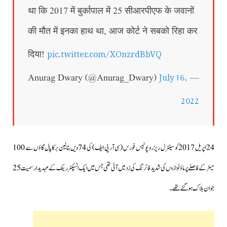
था कि 2017 में बुर्कापाल में 25 सीआरपीएफ के जवानों
की मौत में इनका हाथ था, आज कोर्ट ने सबको रिहा कर
pic.twitter.com/XOnzrdBbVQ
दिया!
July 16,
— Anurag Dwary (@Anurag_Dwary)
2022
24 اپریل 2017 کو سینٹرل ریزرو پولیس فورس (سی آر پی ایف) کی 74ویں بٹالین برکاپال گاؤں سے 100
میٹر کے فاصلے پر ماؤنوازوں کی شدید فائرنگ کی زد میں آئی تھی جس میں ایک انسپکٹر رینک کے عہدیدار سمیت 25
جوان ہلاک ہوگئے تھے۔