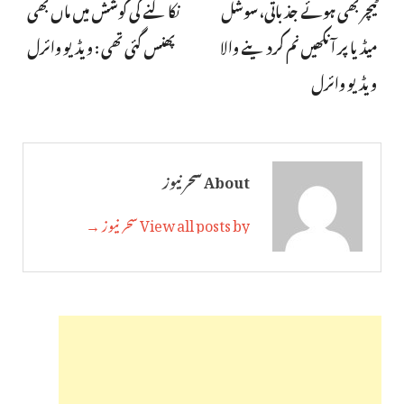
ٹیچر بھی ہوئے جذباتی، سوشل
نکالنے کی کوشش میں ماں بھی
میڈیا پر آنکھیں نم کردینے والا
پھنس گئی تھی : ویڈیو وائرل
ویڈیو وائرل
About سحر نیوز
View all posts by سحر نیوز →