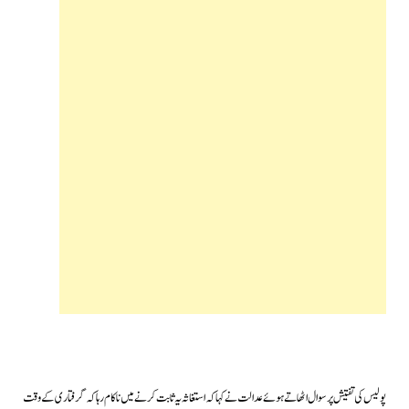
پولیس کی تفتیش پر سوال اٹھاتے ہوئے عدالت نے کہاکہ استغاثہ یہ ثابت کرنے میں ناکام رہا کہ گرفتاری کےوقت