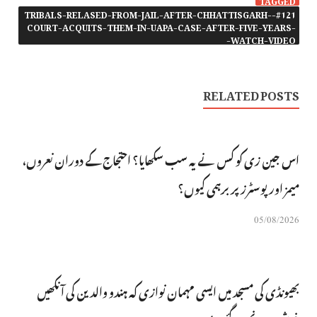
#121-TRIBALS-RELASED-FROM-JAIL-AFTER-CHHATTISGARH-
COURT-ACQUITS-THEM-IN-UAPA-CASE-AFTER-FIVE-YEARS-
WATCH-VIDEO-
RELATED POSTS
اس جین زی کو کس نے یہ سب سکھایا؟ احتجاج کے دوران نعروں،
میمز اور پوسٹرز پر برہمی کیوں؟
05/08/2026
بھیونڈی کی مسجد میں ایسی مہمان نوازی کہ ہندو والدین کی آنکھیں