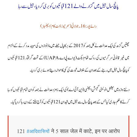
پانچ سال جیل میں گزارنے والے 121 قبائلیوں کو بری کردیا،جیل سے رہا
رائے پور: 16۔جولائی (سحرنیوزڈاٹ کام/ایجنسیز )
چھتیس گڑھ کی ایک عدالت نے کل جمعہ کو 2017 کے برکاپال حملے میں ماؤنوازوں کی مبینہ مدد کرنے کے الزام
میں غیر قانونی سرگرمیوں کی روک تھام ایکٹ (یو اے پی اے UAPA) کے تحت گرفتار 121 قبائلیوں
کوپانچ سال جیل میں رہنے کے بعد ان کے خلاف ثبوت کی کمی کا حوالہ دیتے ہوئے بری کر دیا۔
دنتے واڑہ میں نیشنل انویسٹی گیشن ایجنسی (این آئی اے) کی ایک نامزد عدالت نے جمعہ کو ان تمام قبائلیوں کو رہا
کرنے کاحکم جاری کیا جس کے بعد پانچ سال سے جیل میں قید ان 121 قبائلیوں کو آج ہفتے کے دن رہا کر دیا گیا۔
#आदिवासियों
121
ने 5 साल जेल में काटे, इन पर आरोप