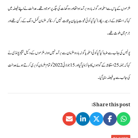
ملزموں کے پاس سے اسلحہ اور گولہ بارود برآمد ہوا تھا اور وہ گھات کی جگہ پر موجود تھے۔عدالت نے اپنے فیصلہ میں
کہا کہ استغاثہ کے ذریعہ ریکارڈ کیاگیا کوئی ثبوت یا بیان یہ ثابت نہیں کرسکا کہ ملزمان نکسل ونگ کے رکن تھے اور
جرم میں ملوث تھے۔
پولیس کی جانب سے ضبط کیا گیا کوئی اسلحہ یا
گولہ بارود ملزمان سے برآمد نہیں ہوا۔ملزموں کے وکیل بیچم پونڈی نے
کہا کہ جملہ 25 استغاثہ کے گواہوں کا جائزہ لیا گیا اور 15 جولائی 2022 کو تمام ملزمان کو بری کرتے ہوئے عدالت
کی جانب سے یہ فیصلہ سنایا گیا۔
Share this post:
TAGGED