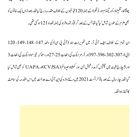
چنتا گفا، تلمیٹلا، کوریگنڈم اور ٹونگوڈا کے جملہ 120 قبائلیوں کے خلاف مقدمہ درج کیا تھا۔بعدازاں ایک خاتون کو
بھی ملزم کے طور پر شامل کیا گیا تھا جس کے بعد گرفتار شدہ افراد کی جملہ تعداد 121 ہوگئی تھی۔
ان تمام کے خلاف ایف آئی آر میں تعزیرات ہند (آئی پی سی) کی دفعہ 147، 148، 149، 120
(بی)، 307، 302، 396، 397 اور آرمز ایکٹ کی دفعات 25، 27 اور دھماکہ خیز مواد ایکٹ کی دفعات 3
اور 5 چارج شیٹ میں چھتیس گڑھ وشیش جن سورکھشا ادھینائم (CVJSA) اور UAPA کو بھی شامل کیا
گیا تھا۔چارسال کےبعد بالآخر اگست 2021 میں دنتے واڑہ کی این آئی اے عدالت میں اس مقدمہ کی سماعت
کاآغاز ہوا تھا۔