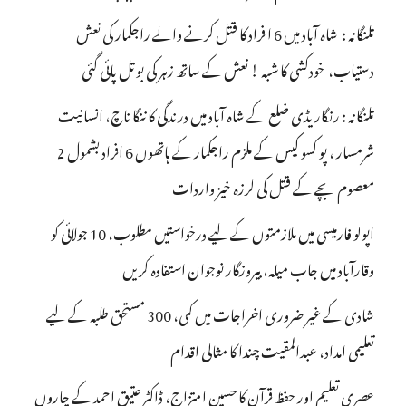
تلنگانہ : شاہ آباد میں 6 ا فراد کا قتل کرنے والے راجکمار کی نعش
دستیاب، خودکشی کا شبہ ! نعش کے ساتھ زہر کی بوتل پائی گئی
تلنگانہ : رنگاریڈی ضلع کے شاہ آباد میں درندگی کا ننگا ناچ، انسانیت
شرمسار ، پو کسو کیس کے ملزم راجکمار کے ہاتھوں 6 افراد بشمول 2
معصوم بچے کے قتل کی لرزہ خیز واردات
اپولو فارمیسی میں ملازمتوں کے لیے درخواستیں مطلوب، 10 جولائی کو
وقارآباد میں جاب میلہ، بیروزگار نوجوان استفادہ کریں
شادی کے غیر ضروری اخراجات میں کمی، 300 مستحق طلبہ کے لیے
تعلیمی امداد، عبدالمقیت چندا کا مثالی اقدام
عصری تعلیم اور حفظِ قرآن کا حسین امتزاج، ڈاکٹر عتیق احمد کے چاروں