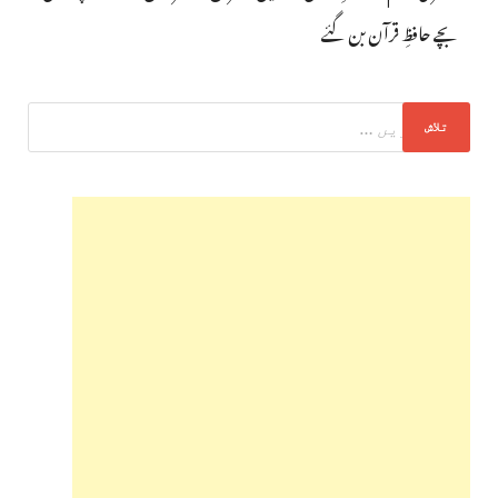
بچے حافظِ قرآن بن گئے