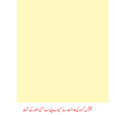
چھتیس گڑھ کی عدالت نے ” یو اے پی اے” کی دفعہ کے تحت