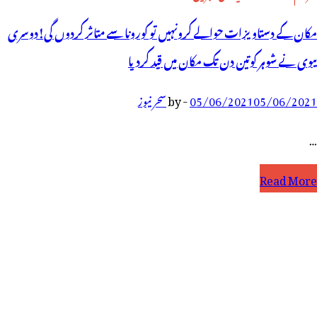
مکان کے دستاویزات حوالے کرونہیں تو کورونا سے متاثر کردوں گی!دوسری
بیوی نے شوہر کوتین دن تک مکان میں قید کردیا
05/06/2021
05/06/2021
-
by
سحر نیوز
…
کان
Read More
ے
ستاویزات
والے
رونہیں