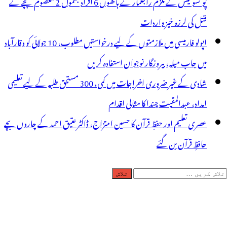
پو کسو کیس کے ملزم راجکمار کے ہاتھوں 6 افراد بشمول 2 معصوم بچے کے
قتل کی لرزہ خیز واردات
اپولو فارمیسی میں ملازمتوں کے لیے درخواستیں مطلوب، 10 جولائی کو وقارآباد
میں جاب میلہ، بیروزگار نوجوان استفادہ کریں
شادی کے غیر ضروری اخراجات میں کمی، 300 مستحق طلبہ کے لیے تعلیمی
امداد، عبدالمقیت چندا کا مثالی اقدام
عصری تعلیم اور حفظِ قرآن کا حسین امتزاج، ڈاکٹر عتیق احمد کے چاروں بچے
حافظِ قرآن بن گئے
لاش
ریں
رائے: