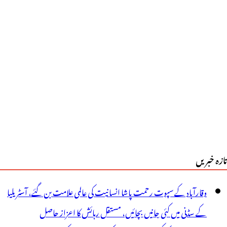
و
ورونا
ے
تاثر
ردوں
ی!
وسری
یوی
تازہ خبریں
ے
وہر
وقارآباد کے سپوت رحمت پاشا انسانیت کی عالمی علامت بن گئے، آسٹریلیا
وتین
کے سڈنی میں کئی جانیں بچائیں، مستقل رہائش کا اعزاز حاصل
ن