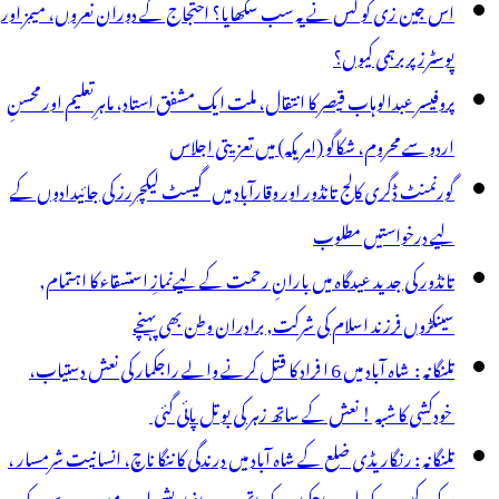
اس جین زی کو کس نے یہ سب سکھایا؟ احتجاج کے دوران نعروں، میمز اور
ک
پوسٹرز پر برہمی کیوں؟
کان
پروفیسر عبدالوہاب قیصر کا انتقال، ملت ایک مشفق استاد، ماہرِتعلیم اور محسنِ
یں
اردو سے محروم، شکاگو (امریکہ) میں تعزیتی اجلاس
ید
گورنمنٹ ڈگری کالج تانڈور اور وقارآباد میں گیسٹ لیکچررز کی جائیدادوں کے
ردیا
لیے درخواستیں مطلوب
تانڈور کی جدید عیدگاہ میں بارانِ رحمت کے لیےنمازِ استسقاء کا اہتمام,
سینکڑوں فرزند اسلام کی شرکت, برادران وطن بھی پہنچے
تلنگانہ : شاہ آباد میں 6 ا فراد کا قتل کرنے والے راجکمار کی نعش دستیاب،
خودکشی کا شبہ ! نعش کے ساتھ زہر کی بوتل پائی گئی
تلنگانہ : رنگاریڈی ضلع کے شاہ آباد میں درندگی کا ننگا ناچ، انسانیت شرمسار ،