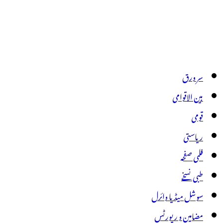
سر ورق
بین الاقوامی
قومی
ریاستی
فلمی صفحہ
طبی نسخے
سوشل میڈیا وائرل
مضامین و رپورٹس