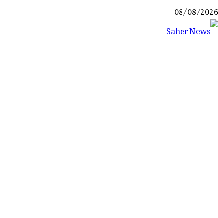
Ski
08/08/2026
t
conten
Saher News
نیوز پورٹل