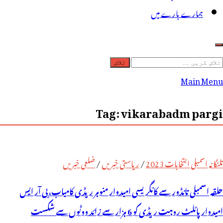
ہمارے بارے میں
لاش
ریں
Main Menu
رائے:
Tag:
vikarabadm pargi
تلنگانہ اسمبلی انتخابات 2023
/
ریاستی خبریں
/
ضلعی خبریں
حلقہ اسمبلی تانڈور سے کانگریسی امیدوار منوہر ریڈی کامیاب، بی آر ایس
امیدوار پائلٹ روہت ریڈی کو 6 ہزار سے زائد ووٹوں سے شکست