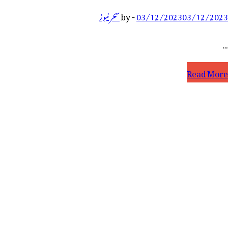
03/12/2023
03/12/2023
-
by
سحر نیوز
…
لقہ
Read More
سمبلی
انڈور
ے
انگریسی
میدوار
نوہر
یڈی