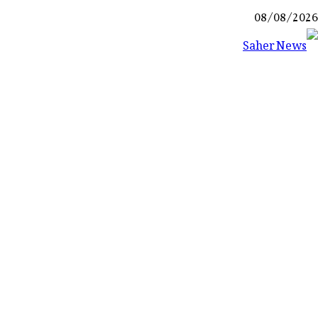
Ski
08/08/2026
t
conten
Saher News
نیوز پورٹل