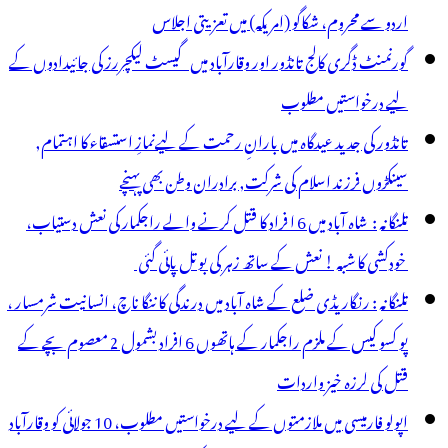
ے
اردو سے محروم، شکاگو (امریکہ) میں تعزیتی اجلاس
ائد
گورنمنٹ ڈگری کالج تانڈور اور وقارآباد میں گیسٹ لیکچررز کی جائیدادوں کے
وٹوں
لیے درخواستیں مطلوب
ے
تانڈور کی جدید عیدگاہ میں بارانِ رحمت کے لیےنمازِ استسقاء کا اہتمام,
کست
سینکڑوں فرزند اسلام کی شرکت, برادران وطن بھی پہنچے
تلنگانہ : شاہ آباد میں 6 ا فراد کا قتل کرنے والے راجکمار کی نعش دستیاب،
خودکشی کا شبہ ! نعش کے ساتھ زہر کی بوتل پائی گئی
تلنگانہ : رنگاریڈی ضلع کے شاہ آباد میں درندگی کا ننگا ناچ، انسانیت شرمسار ،
پو کسو کیس کے ملزم راجکمار کے ہاتھوں 6 افراد بشمول 2 معصوم بچے کے
قتل کی لرزہ خیز واردات
اپولو فارمیسی میں ملازمتوں کے لیے درخواستیں مطلوب، 10 جولائی کو وقارآباد