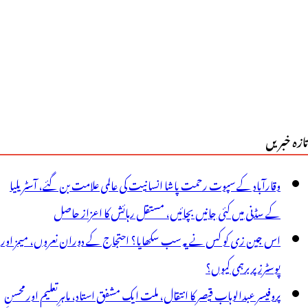
امیاب،
ی
ٓر
یس
میدوار
تازہ خبریں
ائلٹ
وہت
وقارآباد کے سپوت رحمت پاشا انسانیت کی عالمی علامت بن گئے، آسٹریلیا
یڈی
کے سڈنی میں کئی جانیں بچائیں، مستقل رہائش کا اعزاز حاصل
و
اس جین زی کو کس نے یہ سب سکھایا؟ احتجاج کے دوران نعروں، میمز اور
پوسٹرز پر برہمی کیوں؟
زار
پروفیسر عبدالوہاب قیصر کا انتقال، ملت ایک مشفق استاد، ماہرِتعلیم اور محسنِ