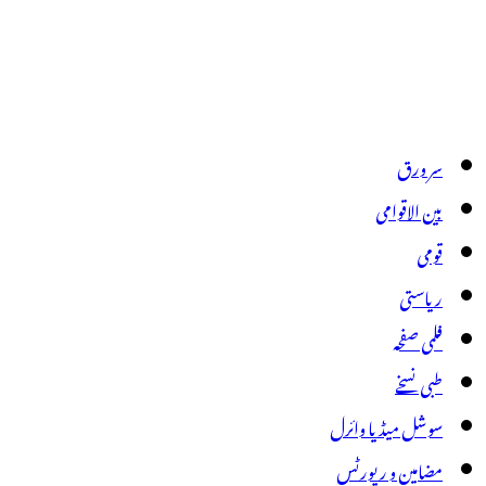
سر ورق
بین الاقوامی
قومی
ریاستی
فلمی صفحہ
طبی نسخے
سوشل میڈیا وائرل
مضامین و رپورٹس