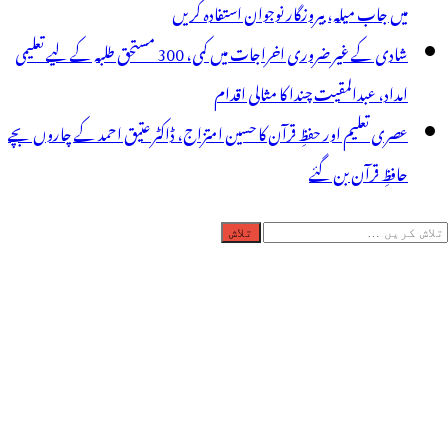
میں جاب میلہ، بیروزگار نوجوان استفادہ کریں
شادی کے غیر ضروری اخراجات میں کمی، 300 مستحق طلبہ کے لیے تعلیمی
امداد، عبدالمقیت چندا کا مثالی اقدام
عصری تعلیم اور حفظِ قرآن کا حسین امتزاج، ڈاکٹر عتیق احمد کے چاروں بچے
حافظِ قرآن بن گئے
لاش
ریں
رائے: