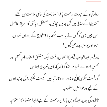
وقارآباد کے سپوت رحمت پاشا انسانیت کی عالمی علامت بن گئے،
آسٹریلیا کے سڈنی میں کئی جانیں بچائیں، مستقل رہائش کا اعزاز حاصل
اس جین زی کو کس نے یہ سب سکھایا؟ احتجاج کے دوران نعروں،
میمز اور پوسٹرز پر برہمی کیوں؟
پروفیسر عبدالوہاب قیصر کا انتقال، ملت ایک مشفق استاد، ماہرِتعلیم اور
محسنِ اردو سے محروم، شکاگو (امریکہ) میں تعزیتی اجلاس
گورنمنٹ ڈگری کالج تانڈور اور وقارآباد میں گیسٹ لیکچررز کی جائیدادوں
کے لیے درخواستیں مطلوب
تانڈور کی جدید عیدگاہ میں بارانِ رحمت کے لیےنمازِ استسقاء کا اہتمام,