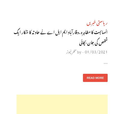
ریاستی خبریں
انسانیت کا مظاہرہ ،وقارآباد ایم ایل اے نے حادثہ کا شکار ایک
شخص کی جان بچائی
01/03/2021
سحر نیوز
by
-
…
READ MORE