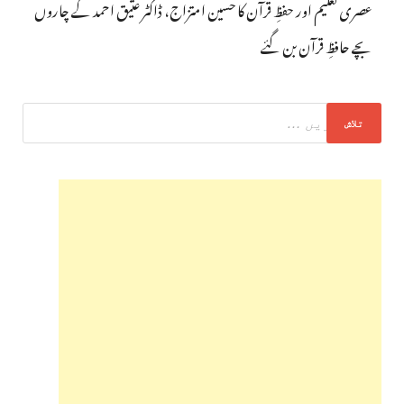
عصری تعلیم اور حفظِ قرآن کا حسین امتزاج، ڈاکٹر عتیق احمد کے چاروں
بچے حافظِ قرآن بن گئے