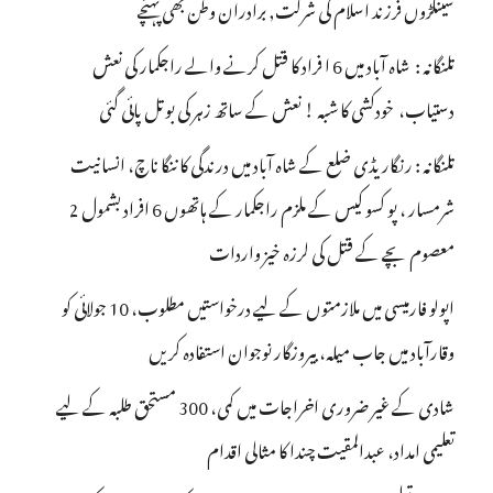
سینکڑوں فرزند اسلام کی شرکت, برادران وطن بھی پہنچے
تلنگانہ : شاہ آباد میں 6 ا فراد کا قتل کرنے والے راجکمار کی نعش
دستیاب، خودکشی کا شبہ ! نعش کے ساتھ زہر کی بوتل پائی گئی
تلنگانہ : رنگاریڈی ضلع کے شاہ آباد میں درندگی کا ننگا ناچ، انسانیت
شرمسار ، پو کسو کیس کے ملزم راجکمار کے ہاتھوں 6 افراد بشمول 2
معصوم بچے کے قتل کی لرزہ خیز واردات
اپولو فارمیسی میں ملازمتوں کے لیے درخواستیں مطلوب، 10 جولائی کو
وقارآباد میں جاب میلہ، بیروزگار نوجوان استفادہ کریں
شادی کے غیر ضروری اخراجات میں کمی، 300 مستحق طلبہ کے لیے
تعلیمی امداد، عبدالمقیت چندا کا مثالی اقدام