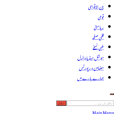
بین الاقوامی
قومی
ریاستی
فلمی صفحہ
طبی نسخے
سوشل میڈیا وائرل
مضامین و رپورٹس
ہمارے بارے میں
لاش
ریں
Main Menu