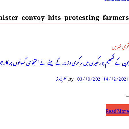
رائے:
ister-convoy-hits-protesting-farmers-
قومی خبریں
یوپی کے لکھیم پور کھیری میں مرکزی وزیر کے بیٹے نے احتجاجی کسانوں پر کار چڑھادی
14/12/2021
03/10/2021
-
by
سحر نیوز
…
وپی
Read More
ے