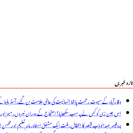
کھیم
ور
ھیری
یں
رکزی
زیر
ے
تازہ خبریں
یٹے
ے
وقارآباد کے سپوت رحمت پاشا انسانیت کی عالمی علامت بن گئے، آسٹریلیا ک
حتجاجی
اس جین زی کو کس نے یہ سب سکھایا؟ احتجاج کے دوران نعروں، میمز اور پوس
سانوں
پروفیسر عبدالوہاب قیصر کا انتقال، ملت ایک مشفق استاد، ماہرِتعلیم اور محسنِ 