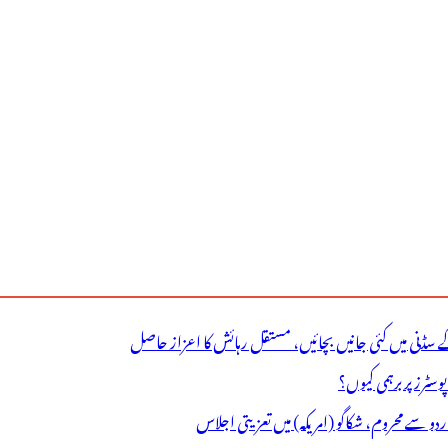
ے سڈنی میں کئی جانیں بچائیں، مستقل رہائش کا اعزاز حاصل
ٹرز پر برہمی کیوں؟
اردو سے محروم، شکاگو (امریکہ) میں تعزیتی اجلاس