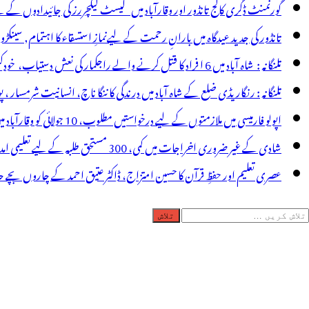
ر
گورنمنٹ ڈگری کالج تانڈور اور وقارآباد میں گیسٹ لیکچررز کی جائیدادوں کے
ار
تانڈور کی جدید عیدگاہ میں بارانِ رحمت کے لیےنمازِ استسقاء کا اہتمام, سینکڑ
چڑھادی!،8
تلنگانہ : شاہ آباد میں 6 ا فراد کا قتل کرنے والے راجکمار کی نعش دستیاب، خودکشی کا شبہ ! نعش کے ساتھ زہر کی بوتل پائی گئی
لاک
تلنگانہ : رنگاریڈی ضلع کے شاہ آباد میں درندگی کا ننگا ناچ، انسانیت شرمسار ، پو کسو کیس کے ملزم راجکمار کے ہات
اپولو فارمیسی میں ملازمتوں کے لیے درخواستیں مطلوب، 10 جولائی کو وقارآباد میں جاب میلہ، بیروزگار نوجوان استفادہ کریں
شادی کے غیر ضروری اخراجات میں کمی، 300 مستحق طلبہ کے لیے تعلیمی امداد، عبدالمقیت چندا کا مثالی اقدام
عصری تعلیم اور حفظِ قرآن کا حسین امتزاج، ڈاکٹر عتیق احمد کے چاروں بچے حا
لاش
ریں
رائے: