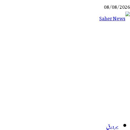
Ski
08/08/2026
t
conten
Saher News
نیوز پورٹل
سر ورق