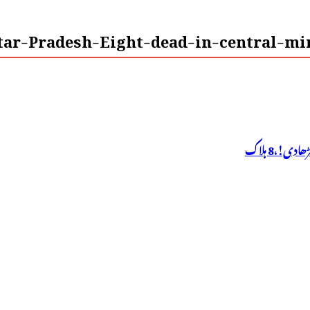
tar-Pradesh-Eight-dead-in-central-min
!،8 ہلاک