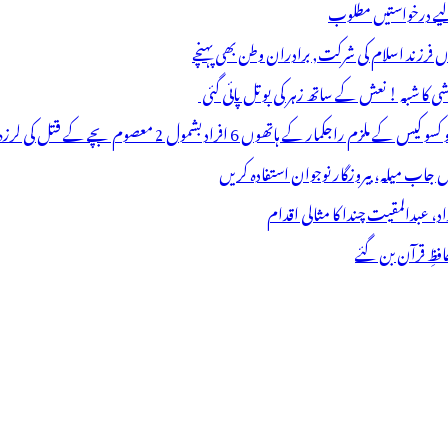
 لیے درخواستیں مطلوب
وں فرزند اسلام کی شرکت, برادران وطن بھی پہنچے
ھوں 6 افراد بشمول 2 معصوم بچے کے قتل کی لرزہ خیز واردات
فظِ قرآن بن گئے