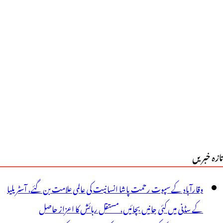
ی
دائیگی
ے
واہشمندوں
یلئے
وویڈویکسین
ا
ورس
تازہ خبریں
کمل
رلینے
وقارآباد کے سپوت رحمت پاشا انسانیت کی عالمی علامت بن گئے، آسٹریلیا
ا
کے سڈنی میں کئی جانیں بچائیں، مستقل رہائش کا اعزاز حاصل
زوم