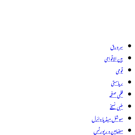
سر ورق
بین الاقوامی
قومی
ریاستی
فلمی صفحہ
طبی نسخے
سوشل میڈیا وائرل
مضامین و رپورٹس