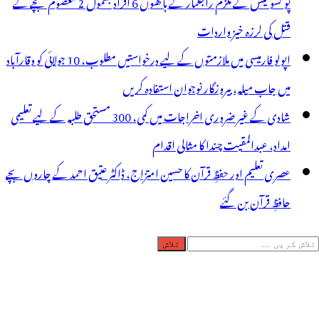
پو کسو کیس کے ملزم راجکمار کے ہاتھوں 6 افراد بشمول 2 معصوم بچے کے
قتل کی لرزہ خیز واردات
اپولو فارمیسی میں ملازمتوں کے لیے درخواستیں مطلوب، 10 جولائی کو وقارآباد
میں جاب میلہ، بیروزگار نوجوان استفادہ کریں
شادی کے غیر ضروری اخراجات میں کمی، 300 مستحق طلبہ کے لیے تعلیمی
امداد، عبدالمقیت چندا کا مثالی اقدام
عصری تعلیم اور حفظِ قرآن کا حسین امتزاج، ڈاکٹر عتیق احمد کے چاروں بچے
حافظِ قرآن بن گئے
لاش
ریں
رائے: