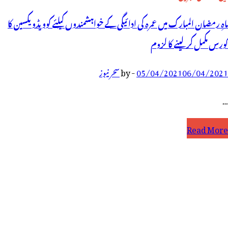
ماہِ رمضان المبارک میں عمرہ کی ادائیگی کے خواہشمندوں کیلئے کوویڈویکسین کا
کورس مکمل کرلینے کا لزوم
06/04/2021
05/04/2021
-
by
سحر نیوز
…
اہِ
Read More
مضان
لمبارک
یں
مرہ