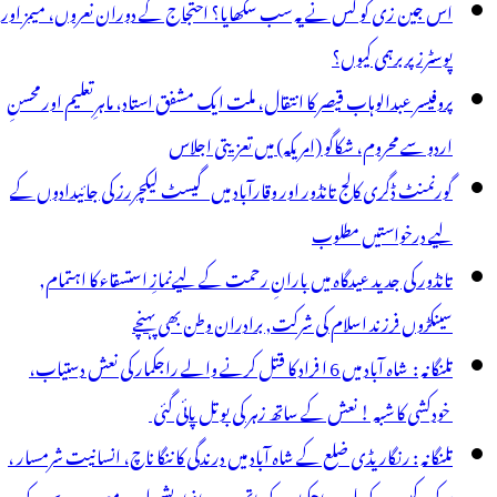
اس جین زی کو کس نے یہ سب سکھایا؟ احتجاج کے دوران نعروں، میمز اور
پوسٹرز پر برہمی کیوں؟
پروفیسر عبدالوہاب قیصر کا انتقال، ملت ایک مشفق استاد، ماہرِتعلیم اور محسنِ
اردو سے محروم، شکاگو (امریکہ) میں تعزیتی اجلاس
گورنمنٹ ڈگری کالج تانڈور اور وقارآباد میں گیسٹ لیکچررز کی جائیدادوں کے
لیے درخواستیں مطلوب
تانڈور کی جدید عیدگاہ میں بارانِ رحمت کے لیےنمازِ استسقاء کا اہتمام,
سینکڑوں فرزند اسلام کی شرکت, برادران وطن بھی پہنچے
تلنگانہ : شاہ آباد میں 6 ا فراد کا قتل کرنے والے راجکمار کی نعش دستیاب،
خودکشی کا شبہ ! نعش کے ساتھ زہر کی بوتل پائی گئی
تلنگانہ : رنگاریڈی ضلع کے شاہ آباد میں درندگی کا ننگا ناچ، انسانیت شرمسار ،