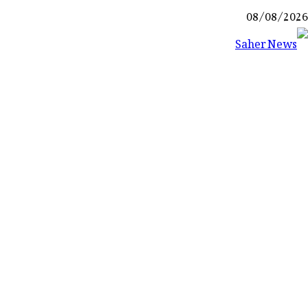
Ski
08/08/2026
t
conten
Saher News
نیوز پورٹل