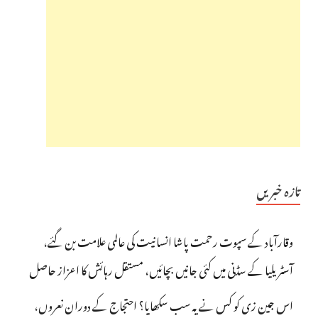
تازہ خبریں
وقارآباد کے سپوت رحمت پاشا انسانیت کی عالمی علامت بن گئے،
آسٹریلیا کے سڈنی میں کئی جانیں بچائیں، مستقل رہائش کا اعزاز حاصل
اس جین زی کو کس نے یہ سب سکھایا؟ احتجاج کے دوران نعروں،