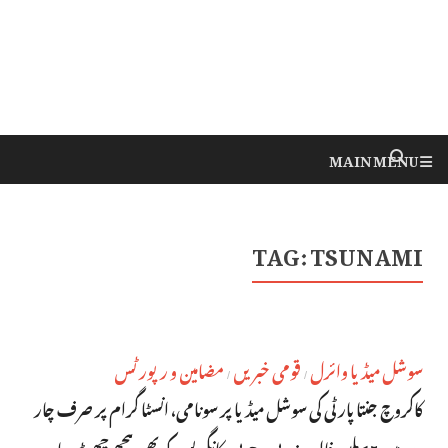
MAIN MENU
TAG:
TSUNAMI
سوشل میڈیا وائرل
قومی خبریں
مضامین و رپورٹس
/
/
کاکروچ جنتا پارٹی کی سوشل میڈیا پر سونامی، انسٹا گرام پر صرف چار
دن میں 15 ملین فالوورز ، بی جے پی، کانگریس کو بھی پیچھے چھوڑ دیا