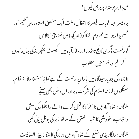
میمز اور پوسٹرز پر برہمی کیوں؟
پروفیسر عبدالوہاب قیصر کا انتقال، ملت ایک مشفق استاد، ماہرِتعلیم اور
محسنِ اردو سے محروم، شکاگو (امریکہ) میں تعزیتی اجلاس
گورنمنٹ ڈگری کالج تانڈور اور وقارآباد میں گیسٹ لیکچررز کی جائیدادوں
کے لیے درخواستیں مطلوب
تانڈور کی جدید عیدگاہ میں بارانِ رحمت کے لیےنمازِ استسقاء کا اہتمام,
سینکڑوں فرزند اسلام کی شرکت, برادران وطن بھی پہنچے
تلنگانہ : شاہ آباد میں 6 ا فراد کا قتل کرنے والے راجکمار کی نعش
دستیاب، خودکشی کا شبہ ! نعش کے ساتھ زہر کی بوتل پائی گئی
تلنگانہ : رنگاریڈی ضلع کے شاہ آباد میں درندگی کا ننگا ناچ، انسانیت