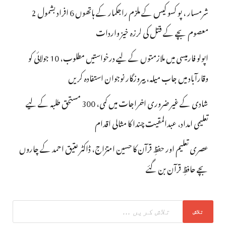
شرمسار ، پو کسو کیس کے ملزم راجکمار کے ہاتھوں 6 افراد بشمول 2
معصوم بچے کے قتل کی لرزہ خیز واردات
اپولو فارمیسی میں ملازمتوں کے لیے درخواستیں مطلوب، 10 جولائی کو
وقارآباد میں جاب میلہ، بیروزگار نوجوان استفادہ کریں
شادی کے غیر ضروری اخراجات میں کمی، 300 مستحق طلبہ کے لیے
تعلیمی امداد، عبدالمقیت چندا کا مثالی اقدام
عصری تعلیم اور حفظِ قرآن کا حسین امتزاج، ڈاکٹر عتیق احمد کے چاروں
بچے حافظِ قرآن بن گئے