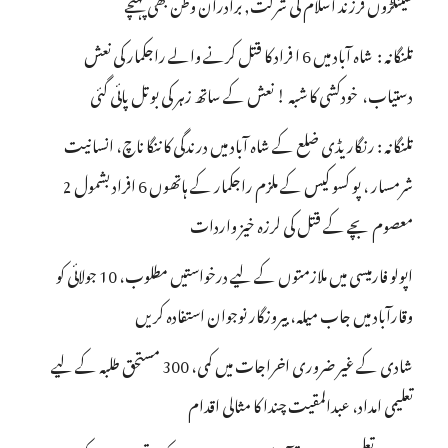
سینکڑوں فرزند اسلام کی شرکت, برادران وطن بھی پہنچے
تلنگانہ : شاہ آباد میں 6 ا فراد کا قتل کرنے والے راجکمار کی نعش
دستیاب، خودکشی کا شبہ ! نعش کے ساتھ زہر کی بوتل پائی گئی
تلنگانہ : رنگاریڈی ضلع کے شاہ آباد میں درندگی کا ننگا ناچ، انسانیت
شرمسار ، پو کسو کیس کے ملزم راجکمار کے ہاتھوں 6 افراد بشمول 2
معصوم بچے کے قتل کی لرزہ خیز واردات
اپولو فارمیسی میں ملازمتوں کے لیے درخواستیں مطلوب، 10 جولائی کو
وقارآباد میں جاب میلہ، بیروزگار نوجوان استفادہ کریں
شادی کے غیر ضروری اخراجات میں کمی، 300 مستحق طلبہ کے لیے
تعلیمی امداد، عبدالمقیت چندا کا مثالی اقدام