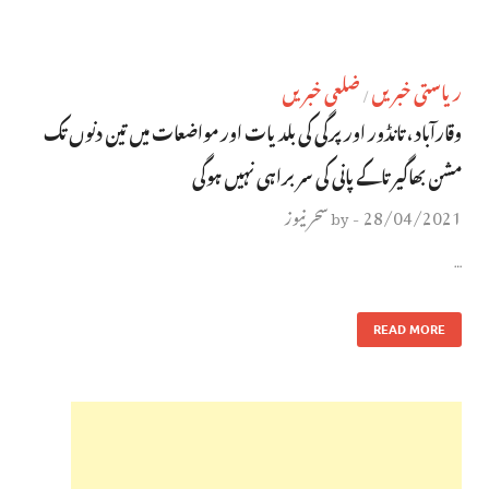
ریاستی خبریں
ضلعی خبریں
/
وقارآباد ، تانڈور اور پرگی کی بلدیات اور مواضعات میں تین دنوں تک
مشن بھاگیرتاکے پانی کی سربراہی نہیں ہوگی
28/04/2021
سحر نیوز
by
-
…
READ MORE