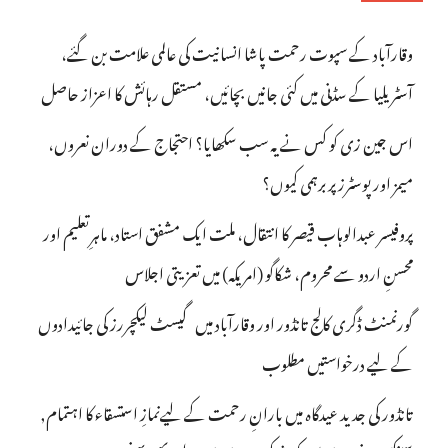
وقارآباد کے سپوت رحمت پاشا انسانیت کی عالمی علامت بن گئے،
آسٹریلیا کے سڈنی میں کئی جانیں بچائیں، مستقل رہائش کا اعزاز حاصل
اس جین زی کو کس نے یہ سب سکھایا؟ احتجاج کے دوران نعروں،
میمز اور پوسٹرز پر برہمی کیوں؟
پروفیسر عبدالوہاب قیصر کا انتقال، ملت ایک مشفق استاد، ماہرِتعلیم اور
محسنِ اردو سے محروم، شکاگو (امریکہ) میں تعزیتی اجلاس
گورنمنٹ ڈگری کالج تانڈور اور وقارآباد میں گیسٹ لیکچررز کی جائیدادوں
کے لیے درخواستیں مطلوب
تانڈور کی جدید عیدگاہ میں بارانِ رحمت کے لیےنمازِ استسقاء کا اہتمام,