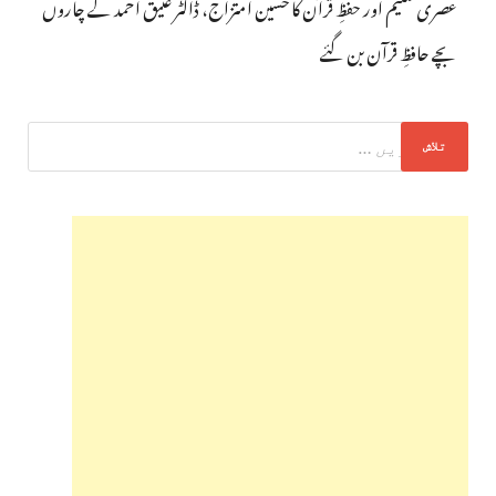
عصری تعلیم اور حفظِ قرآن کا حسین امتزاج، ڈاکٹر عتیق احمد کے چاروں
بچے حافظِ قرآن بن گئے