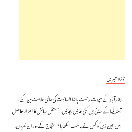
تازہ خبریں
وقارآباد کے سپوت رحمت پاشا انسانیت کی عالمی علامت بن گئے،
آسٹریلیا کے سڈنی میں کئی جانیں بچائیں، مستقل رہائش کا اعزاز حاصل
اس جین زی کو کس نے یہ سب سکھایا؟ احتجاج کے دوران نعروں،