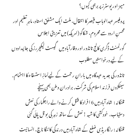
میمز اور پوسٹرز پر برہمی کیوں؟
پروفیسر عبدالوہاب قیصر کا انتقال، ملت ایک مشفق استاد، ماہرِتعلیم اور
محسنِ اردو سے محروم، شکاگو (امریکہ) میں تعزیتی اجلاس
گورنمنٹ ڈگری کالج تانڈور اور وقارآباد میں گیسٹ لیکچررز کی جائیدادوں
کے لیے درخواستیں مطلوب
تانڈور کی جدید عیدگاہ میں بارانِ رحمت کے لیےنمازِ استسقاء کا اہتمام,
سینکڑوں فرزند اسلام کی شرکت, برادران وطن بھی پہنچے
تلنگانہ : شاہ آباد میں 6 ا فراد کا قتل کرنے والے راجکمار کی نعش
دستیاب، خودکشی کا شبہ ! نعش کے ساتھ زہر کی بوتل پائی گئی
تلنگانہ : رنگاریڈی ضلع کے شاہ آباد میں درندگی کا ننگا ناچ، انسانیت