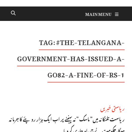
MAIN MENU
TAG:
#THE-TELANGANA-
GOVERNMENT-HAS-ISSUED-A-
GO82-A-FINE-OF-RS-1
ریاستی خبریں
ریاست تلنگانہ میں” ماسک ” نہ پہننے پر اب ایک ہزار روپئے کا جرمانہ
ہوگا،حکومت نے جی او جاری کردیا