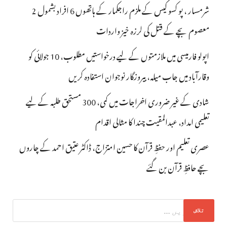
شرمسار ، پو کسو کیس کے ملزم راجکمار کے ہاتھوں 6 افراد بشمول 2
معصوم بچے کے قتل کی لرزہ خیز واردات
اپولو فارمیسی میں ملازمتوں کے لیے درخواستیں مطلوب، 10 جولائی کو
وقارآباد میں جاب میلہ، بیروزگار نوجوان استفادہ کریں
شادی کے غیر ضروری اخراجات میں کمی، 300 مستحق طلبہ کے لیے
تعلیمی امداد، عبدالمقیت چندا کا مثالی اقدام
عصری تعلیم اور حفظِ قرآن کا حسین امتزاج، ڈاکٹر عتیق احمد کے چاروں
بچے حافظِ قرآن بن گئے