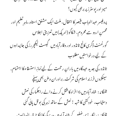
میمز اور پوسٹرز پر برہمی کیوں؟
پروفیسر عبدالوہاب قیصر کا انتقال، ملت ایک مشفق استاد، ماہرِتعلیم اور
محسنِ اردو سے محروم، شکاگو (امریکہ) میں تعزیتی اجلاس
گورنمنٹ ڈگری کالج تانڈور اور وقارآباد میں گیسٹ لیکچررز کی جائیدادوں
کے لیے درخواستیں مطلوب
تانڈور کی جدید عیدگاہ میں بارانِ رحمت کے لیےنمازِ استسقاء کا اہتمام,
سینکڑوں فرزند اسلام کی شرکت, برادران وطن بھی پہنچے
تلنگانہ : شاہ آباد میں 6 ا فراد کا قتل کرنے والے راجکمار کی نعش
دستیاب، خودکشی کا شبہ ! نعش کے ساتھ زہر کی بوتل پائی گئی
تلنگانہ : رنگاریڈی ضلع کے شاہ آباد میں درندگی کا ننگا ناچ، انسانیت