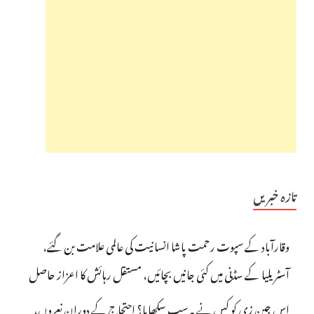
تازہ خبریں
وقارآباد کے سپوت رحمت پاشا انسانیت کی عالمی علامت بن گئے،
آسٹریلیا کے سڈنی میں کئی جانیں بچائیں، مستقل رہائش کا اعزاز حاصل
اس جین زی کو کس نے یہ سب سکھایا؟ احتجاج کے دوران نعروں،