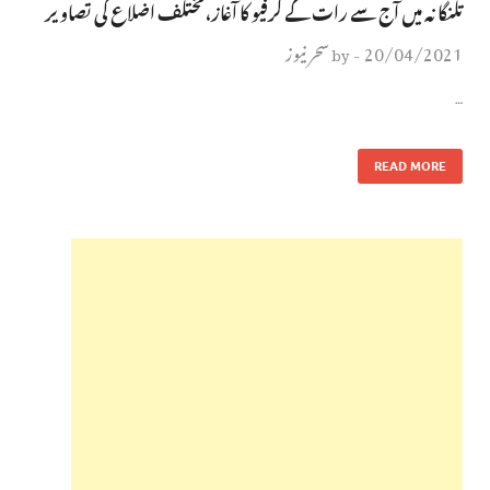
تلنگانہ میں آج سے رات کے کرفیو کا آغاز،مختلف اضلاع کی تصاویر
20/04/2021
سحر نیوز
by
-
…
READ MORE