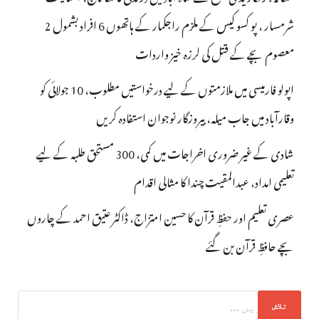
شرمسار ، پو کسو کیس کے ملزم راجکمار کے ہاتھوں 6 افراد بشمول 2
معصوم بچے کے قتل کی لرزہ خیز واردات
اپولو فارمیسی میں ملازمتوں کے لیے درخواستیں مطلوب، 10 جولائی کو
وقارآباد میں جاب میلہ، بیروزگار نوجوان استفادہ کریں
شادی کے غیر ضروری اخراجات میں کمی، 300 مستحق طلبہ کے لیے
تعلیمی امداد، عبدالمقیت چندا کا مثالی اقدام
عصری تعلیم اور حفظِ قرآن کا حسین امتزاج، ڈاکٹر عتیق احمد کے چاروں
بچے حافظِ قرآن بن گئے