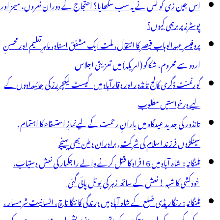
اس جین زی کو کس نے یہ سب سکھایا؟ احتجاج کے دوران نعروں، میمز اور
ھین
پوسٹرز پر برہمی کیوں؟
ی
پروفیسر عبدالوہاب قیصر کا انتقال، ملت ایک مشفق استاد، ماہرِتعلیم اور محسنِ
اردو سے محروم، شکاگو (امریکہ) میں تعزیتی اجلاس
گورنمنٹ ڈگری کالج تانڈور اور وقارآباد میں گیسٹ لیکچررز کی جائیدادوں کے
لیے درخواستیں مطلوب
تانڈور کی جدید عیدگاہ میں بارانِ رحمت کے لیےنمازِ استسقاء کا اہتمام,
سینکڑوں فرزند اسلام کی شرکت, برادران وطن بھی پہنچے
تلنگانہ : شاہ آباد میں 6 ا فراد کا قتل کرنے والے راجکمار کی نعش دستیاب،
خودکشی کا شبہ ! نعش کے ساتھ زہر کی بوتل پائی گئی
تلنگانہ : رنگاریڈی ضلع کے شاہ آباد میں درندگی کا ننگا ناچ، انسانیت شرمسار ،