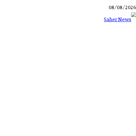
Ski
08/08/2026
t
conten
Saher News
نیوز پورٹل