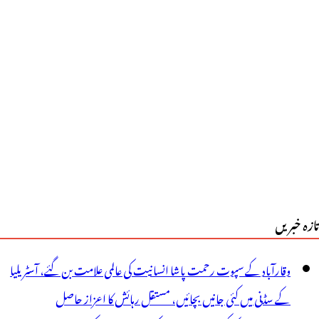
یم
یل
ی
یدرآباد،رنگاریڈی،
حبوب
گر
ی
شست
تازہ خبریں
ی
ے
وقارآباد کے سپوت رحمت پاشا انسانیت کی عالمی علامت بن گئے، آسٹریلیا
ی
کے سڈنی میں کئی جانیں بچائیں، مستقل رہائش کا اعزاز حاصل
ے