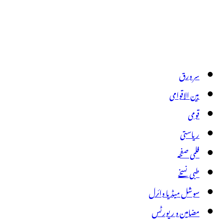
سر ورق
بین الاقوامی
قومی
ریاستی
فلمی صفحہ
طبی نسخے
سوشل میڈیا وائرل
مضامین و رپورٹس