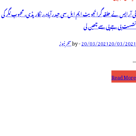
ٹی آرایس نے حلقہ گرائجویٹ ایم ایل سی حیدرآباد،رنگاریڈی، محبوب نگر کی
نشست بی جے پی سے چھین لی
20/03/2021
20/03/2021
-
by
سحر نیوز
…
ی
Read More
ٓرایس
ے
لقہ
رائجویٹ