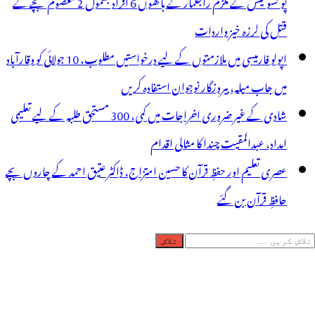
پو کسو کیس کے ملزم راجکمار کے ہاتھوں 6 افراد بشمول 2 معصوم بچے کے
قتل کی لرزہ خیز واردات
اپولو فارمیسی میں ملازمتوں کے لیے درخواستیں مطلوب، 10 جولائی کو وقارآباد
میں جاب میلہ، بیروزگار نوجوان استفادہ کریں
شادی کے غیر ضروری اخراجات میں کمی، 300 مستحق طلبہ کے لیے تعلیمی
امداد، عبدالمقیت چندا کا مثالی اقدام
عصری تعلیم اور حفظِ قرآن کا حسین امتزاج، ڈاکٹر عتیق احمد کے چاروں بچے
حافظِ قرآن بن گئے
لاش
ریں
رائے: