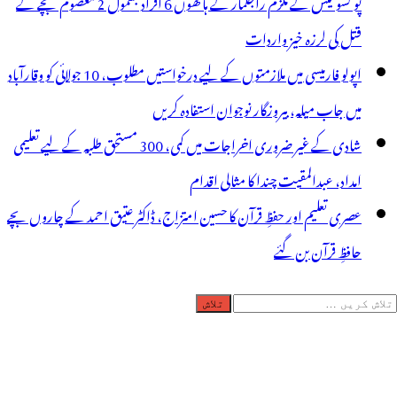
پو کسو کیس کے ملزم راجکمار کے ہاتھوں 6 افراد بشمول 2 معصوم بچے کے
قتل کی لرزہ خیز واردات
اپولو فارمیسی میں ملازمتوں کے لیے درخواستیں مطلوب، 10 جولائی کو وقارآباد
میں جاب میلہ، بیروزگار نوجوان استفادہ کریں
شادی کے غیر ضروری اخراجات میں کمی، 300 مستحق طلبہ کے لیے تعلیمی
امداد، عبدالمقیت چندا کا مثالی اقدام
عصری تعلیم اور حفظِ قرآن کا حسین امتزاج، ڈاکٹر عتیق احمد کے چاروں بچے
حافظِ قرآن بن گئے
لاش
ریں
رائے: