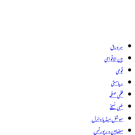
سر ورق
بین الاقوامی
قومی
ریاستی
فلمی صفحہ
طبی نسخے
سوشل میڈیا وائرل
مضامین و رپورٹس