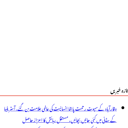
ل،جاریہ
اک
اؤن
یں
زید
یک
فتہ
ی
تازہ خبریں
وسیع
ا
وقارآباد کے سپوت رحمت پاشا انسانیت کی عالمی علامت بن گئے، آسٹریلیا
مکان؟
کے سڈنی میں کئی جانیں بچائیں، مستقل رہائش کا اعزاز حاصل