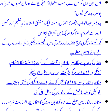
اس جین زی کو کس نے یہ سب سکھایا؟ احتجاج کے دوران نعروں، میمز اور
پوسٹرز پر برہمی کیوں؟
پروفیسر عبدالوہاب قیصر کا انتقال، ملت ایک مشفق استاد، ماہرِتعلیم اور محسنِ
اردو سے محروم، شکاگو (امریکہ) میں تعزیتی اجلاس
گورنمنٹ ڈگری کالج تانڈور اور وقارآباد میں گیسٹ لیکچررز کی جائیدادوں کے
لیے درخواستیں مطلوب
تانڈور کی جدید عیدگاہ میں بارانِ رحمت کے لیےنمازِ استسقاء کا اہتمام,
سینکڑوں فرزند اسلام کی شرکت, برادران وطن بھی پہنچے
تلنگانہ : شاہ آباد میں 6 ا فراد کا قتل کرنے والے راجکمار کی نعش دستیاب،
خودکشی کا شبہ ! نعش کے ساتھ زہر کی بوتل پائی گئی
تلنگانہ : رنگاریڈی ضلع کے شاہ آباد میں درندگی کا ننگا ناچ، انسانیت شرمسار ،