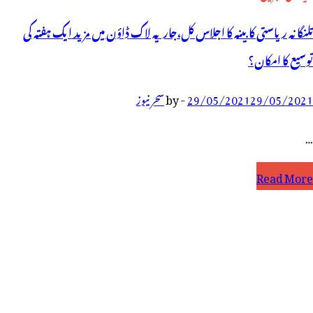
تلنگانہ ریاستی کابینہ کا اجلاس کل،جاریہ لاک ڈاؤن میں مزید ایک ہفتہ کی
توسیع کا امکان؟
29/05/2021
29/05/2021
-
by
سحر نیوز
…
لنگانہ
Read More
یاستی
ابینہ
ا
جلاس