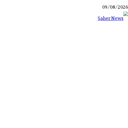
Ski
09/08/2026
t
conten
Saher News
نیوز پورٹل