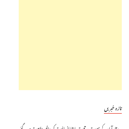
تازہ خبریں
وقارآباد کے سپوت رحمت پاشا انسانیت کی عالمی علامت بن گئے،