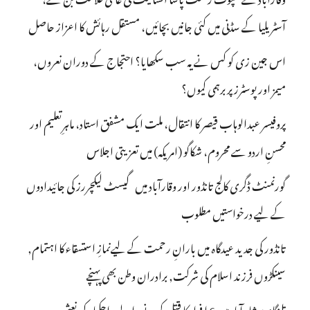
آسٹریلیا کے سڈنی میں کئی جانیں بچائیں، مستقل رہائش کا اعزاز حاصل
اس جین زی کو کس نے یہ سب سکھایا؟ احتجاج کے دوران نعروں،
میمز اور پوسٹرز پر برہمی کیوں؟
پروفیسر عبدالوہاب قیصر کا انتقال، ملت ایک مشفق استاد، ماہرِتعلیم اور
محسنِ اردو سے محروم، شکاگو (امریکہ) میں تعزیتی اجلاس
گورنمنٹ ڈگری کالج تانڈور اور وقارآباد میں گیسٹ لیکچررز کی جائیدادوں
کے لیے درخواستیں مطلوب
تانڈور کی جدید عیدگاہ میں بارانِ رحمت کے لیےنمازِ استسقاء کا اہتمام,
سینکڑوں فرزند اسلام کی شرکت, برادران وطن بھی پہنچے
تلنگانہ : شاہ آباد میں 6 ا فراد کا قتل کرنے والے راجکمار کی نعش