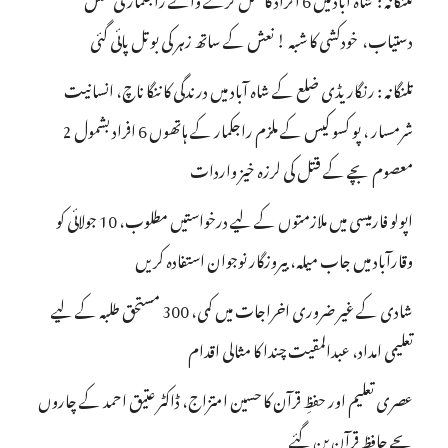
دستیاب، خودکشی کا شبہ ! نعش کے ساتھ زہر کی بوتل پائی گئی
تلنگانہ : رنگاریڈی ضلع کے شاہ آباد میں درندگی کا ننگا ناچ، انسانیت
شرمسار ، پو کسو کیس کے ملزم راجکمار کے ہاتھوں 6 افراد بشمول 2
معصوم بچے کے قتل کی لرزہ خیز واردات
اپولو فارمیسی میں ملازمتوں کے لیے درخواستیں مطلوب، 10 جولائی کو
وقارآباد میں جاب میلہ، بیروزگار نوجوان استفادہ کریں
شادی کے غیر ضروری اخراجات میں کمی، 300 مستحق طلبہ کے لیے
تعلیمی امداد، عبدالمقیت چندا کا مثالی اقدام
عصری تعلیم اور حفظِ قرآن کا حسین امتزاج، ڈاکٹر عتیق احمد کے چاروں
بچے حافظِ قرآن بن گئے