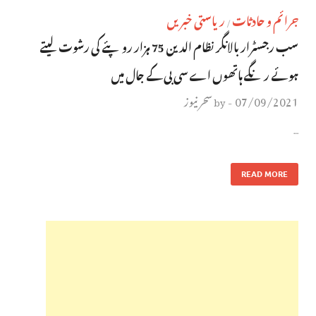
جرائم و حادثات
ریاستی خبریں
/
سب رجسٹرار بالانگر نظام الدین 75 ہزار روپئے کی رشوت لیتے
ہوئے رنگے ہاتھوں اے سی بی کے جال میں
07/09/2021
سحر نیوز
by
-
…
READ MORE