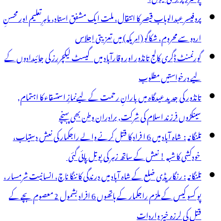
پروفیسر عبدالوہاب قیصر کا انتقال، ملت ایک مشفق استاد، ماہرِتعلیم اور محسنِ
اردو سے محروم، شکاگو (امریکہ) میں تعزیتی اجلاس
گورنمنٹ ڈگری کالج تانڈور اور وقارآباد میں گیسٹ لیکچررز کی جائیدادوں کے
لیے درخواستیں مطلوب
تانڈور کی جدید عیدگاہ میں بارانِ رحمت کے لیےنمازِ استسقاء کا اہتمام,
سینکڑوں فرزند اسلام کی شرکت, برادران وطن بھی پہنچے
تلنگانہ : شاہ آباد میں 6 ا فراد کا قتل کرنے والے راجکمار کی نعش دستیاب،
خودکشی کا شبہ ! نعش کے ساتھ زہر کی بوتل پائی گئی
تلنگانہ : رنگاریڈی ضلع کے شاہ آباد میں درندگی کا ننگا ناچ، انسانیت شرمسار ،
پو کسو کیس کے ملزم راجکمار کے ہاتھوں 6 افراد بشمول 2 معصوم بچے کے
قتل کی لرزہ خیز واردات