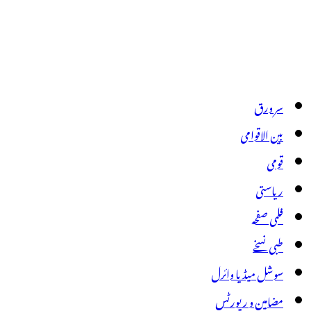
سر ورق
بین الاقوامی
قومی
ریاستی
فلمی صفحہ
طبی نسخے
سوشل میڈیا وائرل
مضامین و رپورٹس