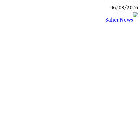
Ski
06/08/2026
t
conten
Saher News
نیوز پورٹل