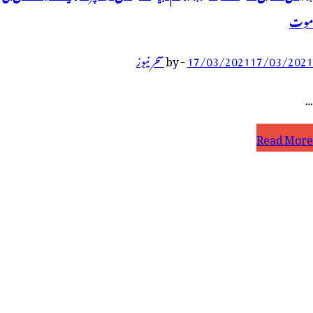
موت
17/03/2021
17/03/2021
-
by
سحر نیوز
…
ڑوسی
Read More
اتون
ے
ھگڑے
ر
رہم
یٹے