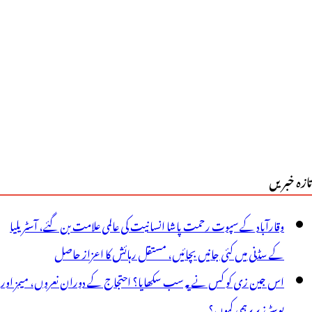
ے
اں
و
ھپڑ
ار
یا،
تازہ خبریں
عیف
اں
وقارآباد کے سپوت رحمت پاشا انسانیت کی عالمی علامت بن گئے، آسٹریلیا
ی
کے سڈنی میں کئی جانیں بچائیں، مستقل رہائش کا اعزاز حاصل
وت
اس جین زی کو کس نے یہ سب سکھایا؟ احتجاج کے دوران نعروں، میمز اور
پوسٹرز پر برہمی کیوں؟