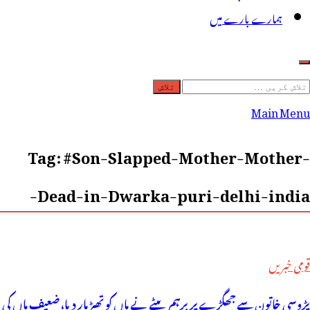
ہمارے بارے میں
لاش
ریں
Main Menu
رائے:
Tag:
#Son-Slapped-Mother-Mother-
Dead-in-Dwarka-puri-delhi-india-
قومی خبریں
پڑوسی خاتون سے جھگڑے پر برہم بیٹے نے ماں کو تھپڑ مار دیا، ضعیف ماں کی