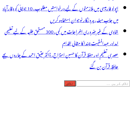
اپولو فارمیسی میں ملازمتوں کے لیے درخواستیں مطلوب، 10 جولائی کو وقارآباد
میں جاب میلہ، بیروزگار نوجوان استفادہ کریں
شادی کے غیر ضروری اخراجات میں کمی، 300 مستحق طلبہ کے لیے تعلیمی
امداد، عبدالمقیت چندا کا مثالی اقدام
عصری تعلیم اور حفظِ قرآن کا حسین امتزاج، ڈاکٹر عتیق احمد کے چاروں بچے
حافظِ قرآن بن گئے
لاش
ریں
رائے: