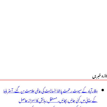
ٓئی
یس
یف
ے
ہدیدار
ے
یرپورٹ
ر
تازہ خبریں
وک
یا
وقارآباد کے سپوت رحمت پاشا انسانیت کی عالمی علامت بن گئے، آسٹریلیا
کے سڈنی میں کئی جانیں بچائیں، مستقل رہائش کا اعزاز حاصل