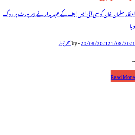
اداکار سلمان خان کو سی آئی ایس ایف کے عہدیدار نے ایرپورٹ پر روک
دیا
21/08/2021
20/08/2021
-
by
سحر نیوز
…
داکار
Read More
لمان
ان
و
ی