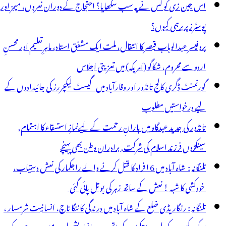
اس جین زی کو کس نے یہ سب سکھایا؟ احتجاج کے دوران نعروں، میمز اور
پوسٹرز پر برہمی کیوں؟
پروفیسر عبدالوہاب قیصر کا انتقال، ملت ایک مشفق استاد، ماہرِتعلیم اور محسنِ
اردو سے محروم، شکاگو (امریکہ) میں تعزیتی اجلاس
گورنمنٹ ڈگری کالج تانڈور اور وقارآباد میں گیسٹ لیکچررز کی جائیدادوں کے
لیے درخواستیں مطلوب
تانڈور کی جدید عیدگاہ میں بارانِ رحمت کے لیےنمازِ استسقاء کا اہتمام,
سینکڑوں فرزند اسلام کی شرکت, برادران وطن بھی پہنچے
تلنگانہ : شاہ آباد میں 6 ا فراد کا قتل کرنے والے راجکمار کی نعش دستیاب،
خودکشی کا شبہ ! نعش کے ساتھ زہر کی بوتل پائی گئی
تلنگانہ : رنگاریڈی ضلع کے شاہ آباد میں درندگی کا ننگا ناچ، انسانیت شرمسار ،