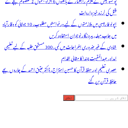
پو کسو کیس کے ملزم راجکمار کے ہاتھوں 6 افراد بشمول 2 معصوم بچے کے
قتل کی لرزہ خیز واردات
اپولو فارمیسی میں ملازمتوں کے لیے درخواستیں مطلوب، 10 جولائی کو وقارآباد
میں جاب میلہ، بیروزگار نوجوان استفادہ کریں
شادی کے غیر ضروری اخراجات میں کمی، 300 مستحق طلبہ کے لیے تعلیمی
امداد، عبدالمقیت چندا کا مثالی اقدام
عصری تعلیم اور حفظِ قرآن کا حسین امتزاج، ڈاکٹر عتیق احمد کے چاروں بچے
حافظِ قرآن بن گئے
لاش
ریں
رائے: