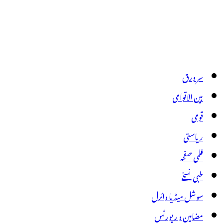
سر ورق
بین الاقوامی
قومی
ریاستی
فلمی صفحہ
طبی نسخے
سوشل میڈیا وائرل
مضامین و رپورٹس