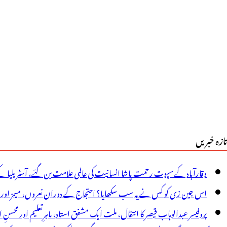
ی
عمیر
یلئے
طیہ
ینے
ے
رینکا
تازہ خبریں
اندھی
ے
وقارآباد کے سپوت رحمت پاشا انسانیت کی عالمی علامت بن گئے، آسٹریلیا ک
وہر
اس جین زی کو کس نے یہ سب سکھایا؟ احتجاج کے دوران نعروں، میمز اور پوس
ابرٹ
پروفیسر عبدالوہاب قیصر کا انتقال، ملت ایک مشفق استاد، ماہرِتعلیم اور محسنِ 