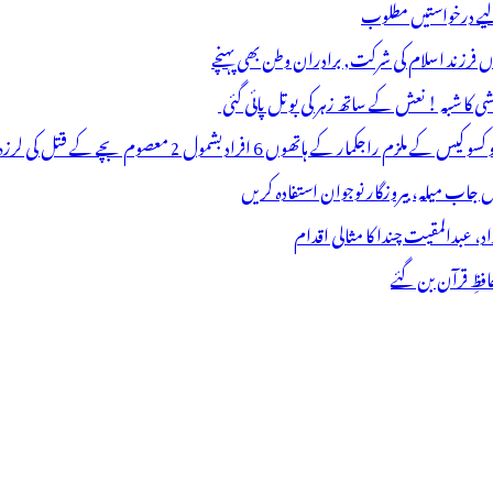
 لیے درخواستیں مطلوب
وں فرزند اسلام کی شرکت, برادران وطن بھی پہنچے
ھوں 6 افراد بشمول 2 معصوم بچے کے قتل کی لرزہ خیز واردات
فظِ قرآن بن گئے