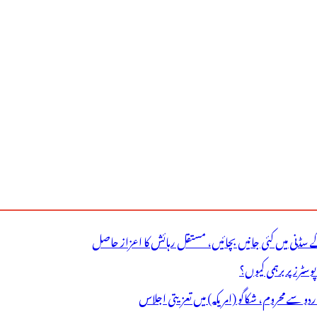
ے سڈنی میں کئی جانیں بچائیں، مستقل رہائش کا اعزاز حاصل
ٹرز پر برہمی کیوں؟
اردو سے محروم، شکاگو (امریکہ) میں تعزیتی اجلاس