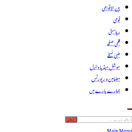
بین الاقوامی
قومی
ریاستی
فلمی صفحہ
طبی نسخے
سوشل میڈیا وائرل
مضامین و رپورٹس
ہمارے بارے میں
لاش
ریں
Main Menu