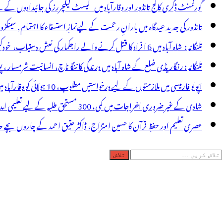
اڈرا
گورنمنٹ ڈگری کالج تانڈور اور وقارآباد میں گیسٹ لیکچررز کی جائیدادوں کے
ے
تانڈور کی جدید عیدگاہ میں بارانِ رحمت کے لیےنمازِ استسقاء کا اہتمام, سینکڑ
یا
تلنگانہ : شاہ آباد میں 6 ا فراد کا قتل کرنے والے راجکمار کی نعش دستیاب، خودکشی کا شبہ ! نعش کے ساتھ زہر کی بوتل پائی گئی
نکار
تلنگانہ : رنگاریڈی ضلع کے شاہ آباد میں درندگی کا ننگا ناچ، انسانیت شرمسار ، پو کسو کیس کے ملزم راجکمار کے ہات
اپولو فارمیسی میں ملازمتوں کے لیے درخواستیں مطلوب، 10 جولائی کو وقارآباد میں جاب میلہ، بیروزگار نوجوان استفادہ کریں
شادی کے غیر ضروری اخراجات میں کمی، 300 مستحق طلبہ کے لیے تعلیمی امداد، عبدالمقیت چندا کا مثالی اقدام
عصری تعلیم اور حفظِ قرآن کا حسین امتزاج، ڈاکٹر عتیق احمد کے چاروں بچے حا
لاش
ریں
رائے: