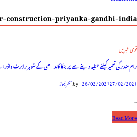
رائے:
-construction-priyanka-gandhi-india-
قومی خبریں
رام مندر کی تعمیر کیلئے عطیہ دینے سے پرینکا گاندھی کے شوہر رابرٹ واڈرا نے 
27/02/2021
26/02/2021
-
by
سحر نیوز
…
ام
Read More
ندر