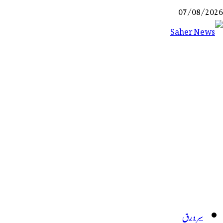
Ski
07/08/2026
t
conten
Saher News
نیوز پورٹل
سر ورق