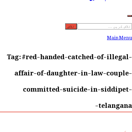
لاش
ریں
Main Menu
رائے:
Tag:
#red-handed-catched-of-illegal-
affair-of-daughter-in-law-couple-
committed-suicide-in-siddipet-
telangana-