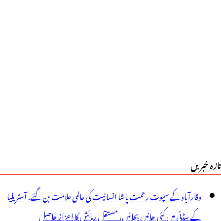
اتھوں
کڑے
انے
ے
عد
سرالی
کان
یں
تازہ خبریں
حروس
ہو
وقارآباد کے سپوت رحمت پاشا انسانیت کی عالمی علامت بن گئے، آسٹریلیا
ور
کے سڈنی میں کئی جانیں بچائیں، مستقل رہائش کا اعزاز حاصل