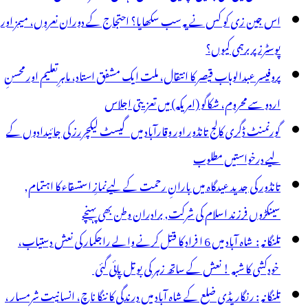
س
اس جین زی کو کس نے یہ سب سکھایا؟ احتجاج کے دوران نعروں، میمز اور
ے
پوسٹرز پر برہمی کیوں؟
ٓشنا
پروفیسر عبدالوہاب قیصر کا انتقال، ملت ایک مشفق استاد، ماہرِتعلیم اور محسنِ
ی
اردو سے محروم، شکاگو (امریکہ) میں تعزیتی اجلاس
جتماعی
گورنمنٹ ڈگری کالج تانڈور اور وقارآباد میں گیسٹ لیکچررز کی جائیدادوں کے
ودکشی
لیے درخواستیں مطلوب
تانڈور کی جدید عیدگاہ میں بارانِ رحمت کے لیےنمازِ استسقاء کا اہتمام,
سینکڑوں فرزند اسلام کی شرکت, برادران وطن بھی پہنچے
تلنگانہ : شاہ آباد میں 6 ا فراد کا قتل کرنے والے راجکمار کی نعش دستیاب،
خودکشی کا شبہ ! نعش کے ساتھ زہر کی بوتل پائی گئی
تلنگانہ : رنگاریڈی ضلع کے شاہ آباد میں درندگی کا ننگا ناچ، انسانیت شرمسار ،