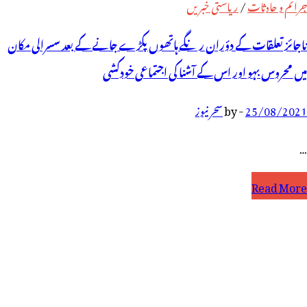
جرائم و حادثات
/
ریاستی خبریں
ناجائز تعلقات کے دؤران رنگے ہاتھوں پکڑے جانے کے بعد سسرالی مکان
میں محروس بہو اور اس کے آشنا کی اجتماعی خودکشی
25/08/2021
-
by
سحر نیوز
…
اجائز
Read More
علقات
ے
ؤران
نگے