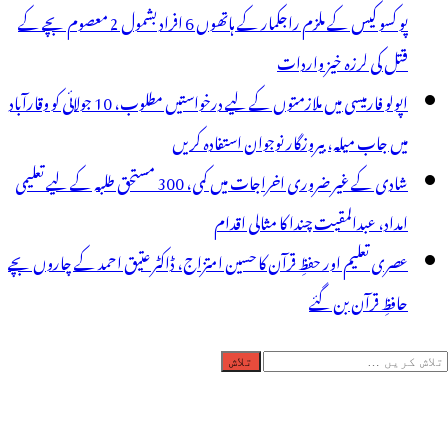
پو کسو کیس کے ملزم راجکمار کے ہاتھوں 6 افراد بشمول 2 معصوم بچے کے
قتل کی لرزہ خیز واردات
اپولو فارمیسی میں ملازمتوں کے لیے درخواستیں مطلوب، 10 جولائی کو وقارآباد
میں جاب میلہ، بیروزگار نوجوان استفادہ کریں
شادی کے غیر ضروری اخراجات میں کمی، 300 مستحق طلبہ کے لیے تعلیمی
امداد، عبدالمقیت چندا کا مثالی اقدام
عصری تعلیم اور حفظِ قرآن کا حسین امتزاج، ڈاکٹر عتیق احمد کے چاروں بچے
حافظِ قرآن بن گئے
لاش
ریں
رائے: