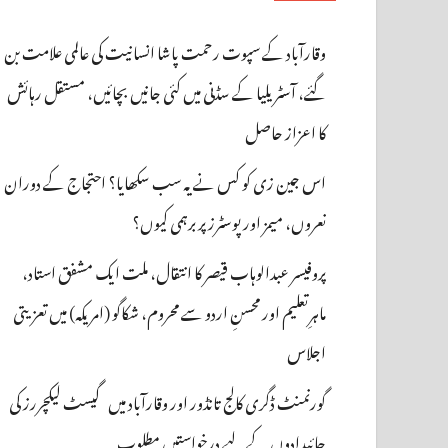
وقارآباد کے سپوت رحمت پاشا انسانیت کی عالمی علامت بن
گئے، آسٹریلیا کے سڈنی میں کئی جانیں بچائیں، مستقل رہائش
کا اعزاز حاصل
اس جین زی کو کس نے یہ سب سکھایا؟ احتجاج کے دوران
نعروں، میمز اور پوسٹرز پر برہمی کیوں؟
پروفیسر عبدالوہاب قیصر کا انتقال، ملت ایک مشفق استاد،
ماہرِتعلیم اور محسنِ اردو سے محروم، شکاگو (امریکہ) میں تعزیتی
اجلاس
گورنمنٹ ڈگری کالج تانڈور اور وقارآباد میں گیسٹ لیکچررز کی
جائیدادوں کے لیے درخواستیں مطلوب