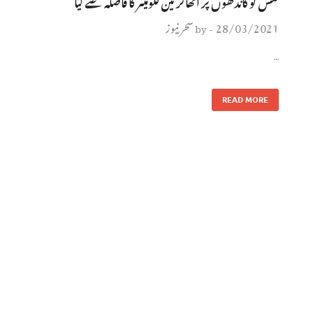
نعش کو کاندھوں پر اٹھاکر تین کلومیٹر کا فاصلہ طئے کیا
28/03/2021
سحر نیوز
by
-
…
READ MORE