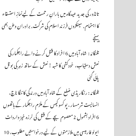
تانڈور کی جدید عیدگاہ میں بارانِ رحمت کے لیےنمازِ استسقاء
کا اہتمام, سینکڑوں فرزند اسلام کی شرکت, برادران وطن بھی
پہنچے
تلنگانہ : شاہ آباد میں 6 ا فراد کا قتل کرنے والے راجکمار کی
نعش دستیاب، خودکشی کا شبہ ! نعش کے ساتھ زہر کی بوتل
پائی گئی
تلنگانہ : رنگاریڈی ضلع کے شاہ آباد میں درندگی کا ننگا ناچ،
انسانیت شرمسار ، پو کسو کیس کے ملزم راجکمار کے ہاتھوں
6 افراد بشمول 2 معصوم بچے کے قتل کی لرزہ خیز واردات
اپولو فارمیسی میں ملازمتوں کے لیے درخواستیں مطلوب، 10