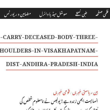
فلمی صفحہ
طبی نسخے
سوشل میڈیا وائرل
مضامین و رپورٹس
E-CARRY-DECEASED-BODY-THREE-
SHOULDERS-IN-VISAKHAPATNAM-
DIST-ANDHRA-PRADESH-INDIA
بین ریاستی خبریں
قومی خبریں
/
انسانیت ابھی زندہ ہے ! پولیس نے نامعلوم شخص کی