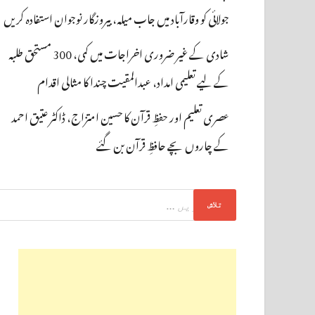
جولائی کو وقارآباد میں جاب میلہ، بیروزگار نوجوان استفادہ کریں
شادی کے غیر ضروری اخراجات میں کمی، 300 مستحق طلبہ
کے لیے تعلیمی امداد، عبدالمقیت چندا کا مثالی اقدام
عصری تعلیم اور حفظِ قرآن کا حسین امتزاج، ڈاکٹر عتیق احمد
کے چاروں بچے حافظِ قرآن بن گئے