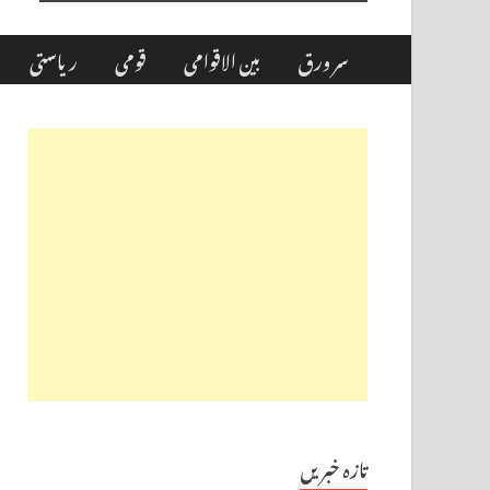
سر ورق
بین الاقوامی
قومی
ریاستی
تازہ خبریں