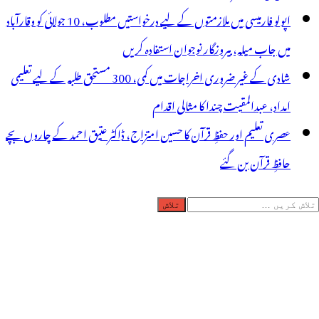
اپولو فارمیسی میں ملازمتوں کے لیے درخواستیں مطلوب، 10 جولائی کو وقارآباد
میں جاب میلہ، بیروزگار نوجوان استفادہ کریں
شادی کے غیر ضروری اخراجات میں کمی، 300 مستحق طلبہ کے لیے تعلیمی
امداد، عبدالمقیت چندا کا مثالی اقدام
عصری تعلیم اور حفظِ قرآن کا حسین امتزاج، ڈاکٹر عتیق احمد کے چاروں بچے
حافظِ قرآن بن گئے
لاش
ریں
رائے: