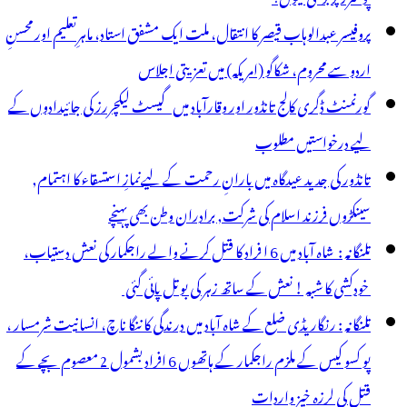
فن
پروفیسر عبدالوہاب قیصر کا انتقال، ملت ایک مشفق استاد، ماہرِتعلیم اور محسنِ
رنے
اردو سے محروم، شکاگو (امریکہ) میں تعزیتی اجلاس
یا
گورنمنٹ ڈگری کالج تانڈور اور وقارآباد میں گیسٹ لیکچررز کی جائیدادوں کے
ائے
لیے درخواستیں مطلوب
ا
تانڈور کی جدید عیدگاہ میں بارانِ رحمت کے لیےنمازِ استسقاء کا اہتمام,
سینکڑوں فرزند اسلام کی شرکت, برادران وطن بھی پہنچے
تلنگانہ : شاہ آباد میں 6 ا فراد کا قتل کرنے والے راجکمار کی نعش دستیاب،
خودکشی کا شبہ ! نعش کے ساتھ زہر کی بوتل پائی گئی
تلنگانہ : رنگاریڈی ضلع کے شاہ آباد میں درندگی کا ننگا ناچ، انسانیت شرمسار ،
پو کسو کیس کے ملزم راجکمار کے ہاتھوں 6 افراد بشمول 2 معصوم بچے کے
قتل کی لرزہ خیز واردات