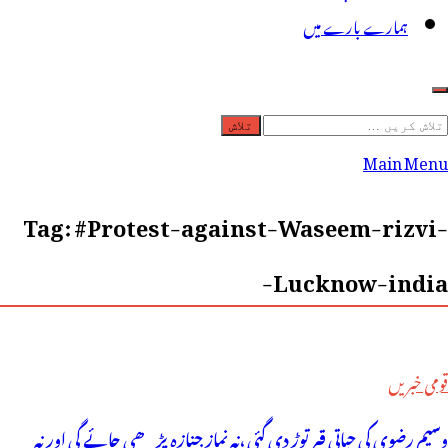
ہمارے بارے میں
لاش
ریں
Main Menu
رائے:
Tag:
#Protest-against-Waseem-rizvi-
Lucknow-india-
قومی خبریں
وسیم رضوی کی حیاتی قبر توڑ دی گئی ،نہ نماز جنازہ پڑھی جائے گی اور نہ