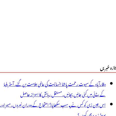
ئی
نہ
ماز
نازہ
ڑھی
ائے
تازہ خبریں
ی
ور
وقارآباد کے سپوت رحمت پاشا انسانیت کی عالمی علامت بن گئے، آسٹریلیا
ہ
کے سڈنی میں کئی جانیں بچائیں، مستقل رہائش کا اعزاز حاصل
برستان
اس جین زی کو کس نے یہ سب سکھایا؟ احتجاج کے دوران نعروں، میمز اور
یں
پوسٹرز پر برہمی کیوں؟