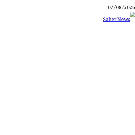
Ski
07/08/2026
t
conten
Saher News
نیوز پورٹل