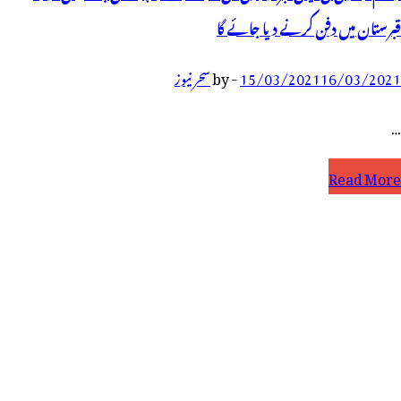
قبرستان میں دفن کرنے دیا جائے گا
16/03/2021
15/03/2021
-
by
سحر نیوز
…
سیم
Read More
ضوی
ی
یاتی
بر
وڑ
ی