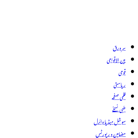
سر ورق
بین الاقوامی
قومی
ریاستی
فلمی صفحہ
طبی نسخے
سوشل میڈیا وائرل
مضامین و رپورٹس