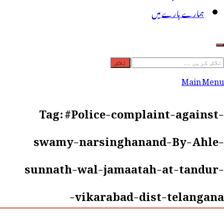
ہمارے بارے میں
لاش
ریں
Main Menu
رائے:
Tag:
#Police-complaint-against-
swamy-narsinghanand-By-Ahle-
sunnath-wal-jamaatah-at-tandur-
vikarabad-dist-telangana-