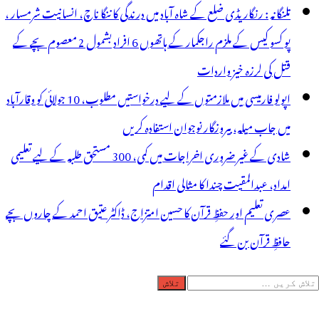
تلنگانہ : رنگاریڈی ضلع کے شاہ آباد میں درندگی کا ننگا ناچ، انسانیت شرمسار ،
پو کسو کیس کے ملزم راجکمار کے ہاتھوں 6 افراد بشمول 2 معصوم بچے کے
قتل کی لرزہ خیز واردات
اپولو فارمیسی میں ملازمتوں کے لیے درخواستیں مطلوب، 10 جولائی کو وقارآباد
میں جاب میلہ، بیروزگار نوجوان استفادہ کریں
شادی کے غیر ضروری اخراجات میں کمی، 300 مستحق طلبہ کے لیے تعلیمی
امداد، عبدالمقیت چندا کا مثالی اقدام
عصری تعلیم اور حفظِ قرآن کا حسین امتزاج، ڈاکٹر عتیق احمد کے چاروں بچے
حافظِ قرآن بن گئے
لاش
ریں