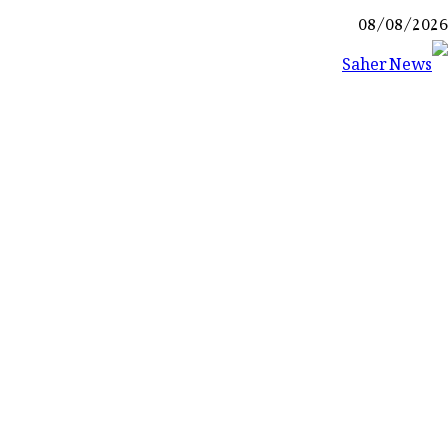
Ski
08/08/2026
t
conten
Saher News
نیوز پورٹل