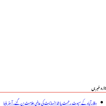
ان
قدس
یں
ستاخی
رنے
الے
وامی
یخلاف
انڈور
تازہ خبریں
ولیس
یں
وقارآباد کے سپوت رحمت پاشا انسانیت کی عالمی علامت بن گئے، آسٹریلیا