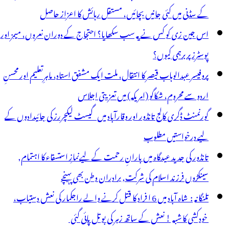
کایت
کے سڈنی میں کئی جانیں بچائیں، مستقل رہائش کا اعزاز حاصل
رج
اس جین زی کو کس نے یہ سب سکھایا؟ احتجاج کے دوران نعروں، میمز اور
پوسٹرز پر برہمی کیوں؟
پروفیسر عبدالوہاب قیصر کا انتقال، ملت ایک مشفق استاد، ماہرِتعلیم اور محسنِ
اردو سے محروم، شکاگو (امریکہ) میں تعزیتی اجلاس
گورنمنٹ ڈگری کالج تانڈور اور وقارآباد میں گیسٹ لیکچررز کی جائیدادوں کے
لیے درخواستیں مطلوب
تانڈور کی جدید عیدگاہ میں بارانِ رحمت کے لیےنمازِ استسقاء کا اہتمام,
سینکڑوں فرزند اسلام کی شرکت, برادران وطن بھی پہنچے
تلنگانہ : شاہ آباد میں 6 ا فراد کا قتل کرنے والے راجکمار کی نعش دستیاب،
خودکشی کا شبہ ! نعش کے ساتھ زہر کی بوتل پائی گئی