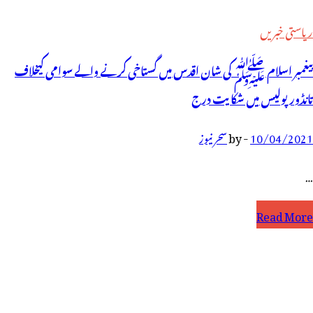
ریاستی خبریں
پیغمبر اسلام ﷺ کی شان اقدس میں گستاخی کرنے والے سوامی کیخلاف
تانڈور پولیس میں شکایت درج
10/04/2021
-
by
سحر نیوز
…
یغمبر
Read More
سلام
ی