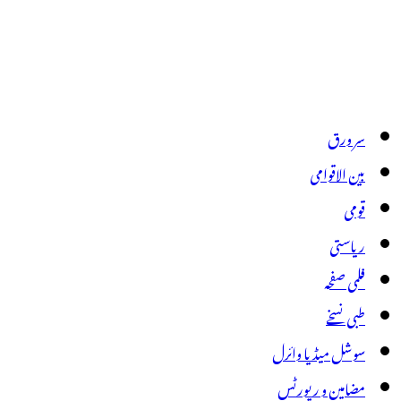
سر ورق
بین الاقوامی
قومی
ریاستی
فلمی صفحہ
طبی نسخے
سوشل میڈیا وائرل
مضامین و رپورٹس