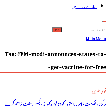
ہمارے بارے میں
لاش
ریں
Main Menu
رائے:
Tag:
#PM-modi-announces-states-to-
get-vaccine-for-free-
قومی خبریں
مرکزی حکومت تمام ریاستوں کو75 فیصدکوویڈ ویکسین مفت فراہم کرے