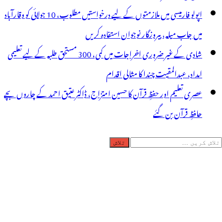
اپولو فارمیسی میں ملازمتوں کے لیے درخواستیں مطلوب، 10 جولائی کو وقارآباد
میں جاب میلہ، بیروزگار نوجوان استفادہ کریں
شادی کے غیر ضروری اخراجات میں کمی، 300 مستحق طلبہ کے لیے تعلیمی
امداد، عبدالمقیت چندا کا مثالی اقدام
عصری تعلیم اور حفظِ قرآن کا حسین امتزاج، ڈاکٹر عتیق احمد کے چاروں بچے
حافظِ قرآن بن گئے
لاش
ریں
رائے: