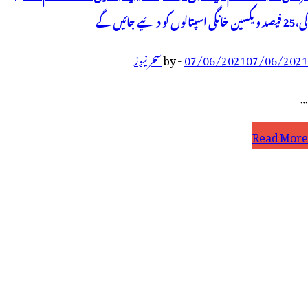
گی،25 فیصد ویکسین خانگی اسپتالوں کو دئیے جائیں گے
07/06/2021
07/06/2021
-
by
سحر نیوز
…
رکزی
Read More
کومت
مام
یاستوں
کو75
یصدکوویڈ
یکسین