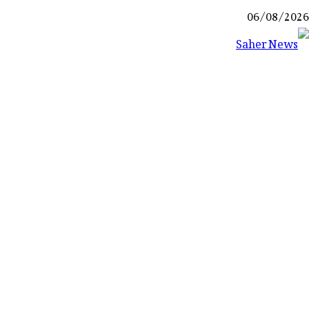
Ski
06/08/2026
t
conten
Saher News
نیوز پورٹل