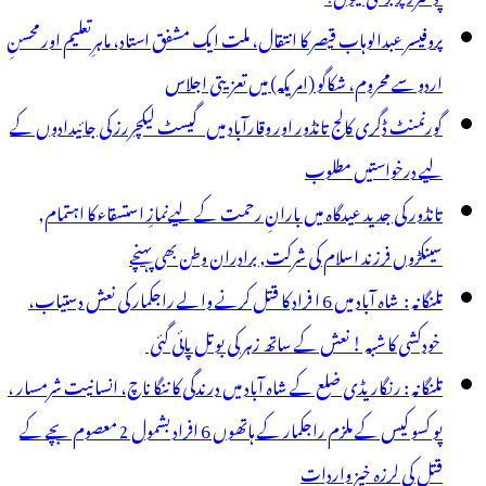
ے
پروفیسر عبدالوہاب قیصر کا انتقال، ملت ایک مشفق استاد، ماہرِتعلیم اور محسنِ
اردو سے محروم، شکاگو (امریکہ) میں تعزیتی اجلاس
گورنمنٹ ڈگری کالج تانڈور اور وقارآباد میں گیسٹ لیکچررز کی جائیدادوں کے
لیے درخواستیں مطلوب
تانڈور کی جدید عیدگاہ میں بارانِ رحمت کے لیےنمازِ استسقاء کا اہتمام,
سینکڑوں فرزند اسلام کی شرکت, برادران وطن بھی پہنچے
تلنگانہ : شاہ آباد میں 6 ا فراد کا قتل کرنے والے راجکمار کی نعش دستیاب،
خودکشی کا شبہ ! نعش کے ساتھ زہر کی بوتل پائی گئی
تلنگانہ : رنگاریڈی ضلع کے شاہ آباد میں درندگی کا ننگا ناچ، انسانیت شرمسار ،
پو کسو کیس کے ملزم راجکمار کے ہاتھوں 6 افراد بشمول 2 معصوم بچے کے
قتل کی لرزہ خیز واردات