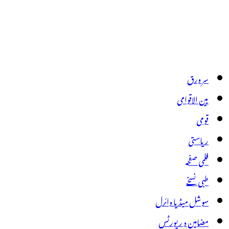
سر ورق
بین الاقوامی
قومی
ریاستی
فلمی صفحہ
طبی نسخے
سوشل میڈیا وائرل
مضامین و رپورٹس