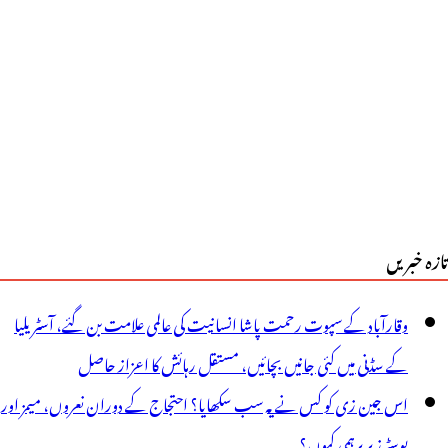
فت
راہم
رے
گی،25
یصد
یکسین
تازہ خبریں
انگی
سپتالوں
وقارآباد کے سپوت رحمت پاشا انسانیت کی عالمی علامت بن گئے، آسٹریلیا
و
کے سڈنی میں کئی جانیں بچائیں، مستقل رہائش کا اعزاز حاصل
ئیے
اس جین زی کو کس نے یہ سب سکھایا؟ احتجاج کے دوران نعروں، میمز اور
ائیں
پوسٹرز پر برہمی کیوں؟