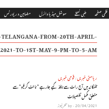
فلمی صفحہ
طبی نسخے
سوشل میڈیا وائرل
مضامین و رپورٹس
-TELANGANA-FROM-20TH-APRIL-
2021-TO-1ST-MAY-9-PM-TO-5-AM-
ریاستی خبریں
قومی خبریں
/
تلنگانہ میں آج رات سے نافذ کیے جارہے ” نائٹ کرفیو” سے
متعلق مکمل تفصیلات
20/04/2021
سحر نیوز
by
-