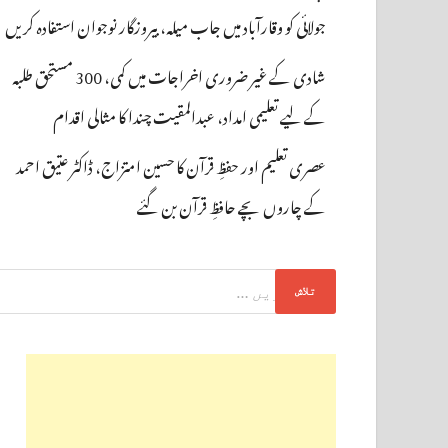
جولائی کو وقارآباد میں جاب میلہ، بیروزگار نوجوان استفادہ کریں
شادی کے غیر ضروری اخراجات میں کمی، 300 مستحق طلبہ
کے لیے تعلیمی امداد، عبدالمقیت چندا کا مثالی اقدام
عصری تعلیم اور حفظِ قرآن کا حسین امتزاج، ڈاکٹر عتیق احمد
کے چاروں بچے حافظِ قرآن بن گئے