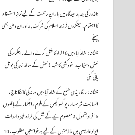
تانڈور کی جدید عیدگاہ میں بارانِ رحمت کے لیےنمازِ استسقاء
کا اہتمام, سینکڑوں فرزند اسلام کی شرکت, برادران وطن بھی
پہنچے
تلنگانہ : شاہ آباد میں 6 ا فراد کا قتل کرنے والے راجکمار کی
نعش دستیاب، خودکشی کا شبہ ! نعش کے ساتھ زہر کی بوتل
پائی گئی
تلنگانہ : رنگاریڈی ضلع کے شاہ آباد میں درندگی کا ننگا ناچ،
انسانیت شرمسار ، پو کسو کیس کے ملزم راجکمار کے ہاتھوں
6 افراد بشمول 2 معصوم بچے کے قتل کی لرزہ خیز واردات
اپولو فارمیسی میں ملازمتوں کے لیے درخواستیں مطلوب، 10