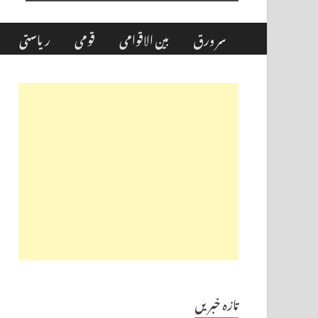
سر ورق
بین الاقوامی
قومی
ریاستی
تازہ خبریں