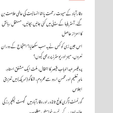
وقارآباد کے سپوت رحمت پاشا انسانیت کی عالمی علامت بن
گئے، آسٹریلیا کے سڈنی میں کئی جانیں بچائیں، مستقل رہائش
کا اعزاز حاصل
اس جین زی کو کس نے یہ سب سکھایا؟ احتجاج کے دوران
نعروں، میمز اور پوسٹرز پر برہمی کیوں؟
پروفیسر عبدالوہاب قیصر کا انتقال، ملت ایک مشفق استاد،
ماہرِتعلیم اور محسنِ اردو سے محروم، شکاگو (امریکہ) میں تعزیتی
اجلاس
گورنمنٹ ڈگری کالج تانڈور اور وقارآباد میں گیسٹ لیکچررز کی
جائیدادوں کے لیے درخواستیں مطلوب