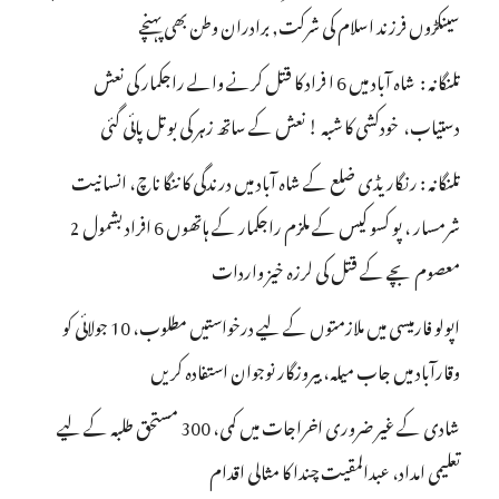
سینکڑوں فرزند اسلام کی شرکت, برادران وطن بھی پہنچے
تلنگانہ : شاہ آباد میں 6 ا فراد کا قتل کرنے والے راجکمار کی نعش
دستیاب، خودکشی کا شبہ ! نعش کے ساتھ زہر کی بوتل پائی گئی
تلنگانہ : رنگاریڈی ضلع کے شاہ آباد میں درندگی کا ننگا ناچ، انسانیت
شرمسار ، پو کسو کیس کے ملزم راجکمار کے ہاتھوں 6 افراد بشمول 2
معصوم بچے کے قتل کی لرزہ خیز واردات
اپولو فارمیسی میں ملازمتوں کے لیے درخواستیں مطلوب، 10 جولائی کو
وقارآباد میں جاب میلہ، بیروزگار نوجوان استفادہ کریں
شادی کے غیر ضروری اخراجات میں کمی، 300 مستحق طلبہ کے لیے
تعلیمی امداد، عبدالمقیت چندا کا مثالی اقدام