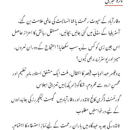
وقارآباد کے سپوت رحمت پاشا انسانیت کی عالمی علامت بن گئے،
آسٹریلیا کے سڈنی میں کئی جانیں بچائیں، مستقل رہائش کا اعزاز حاصل
اس جین زی کو کس نے یہ سب سکھایا؟ احتجاج کے دوران نعروں،
میمز اور پوسٹرز پر برہمی کیوں؟
پروفیسر عبدالوہاب قیصر کا انتقال، ملت ایک مشفق استاد، ماہرِتعلیم اور
محسنِ اردو سے محروم، شکاگو (امریکہ) میں تعزیتی اجلاس
گورنمنٹ ڈگری کالج تانڈور اور وقارآباد میں گیسٹ لیکچررز کی جائیدادوں
کے لیے درخواستیں مطلوب
تانڈور کی جدید عیدگاہ میں بارانِ رحمت کے لیےنمازِ استسقاء کا اہتمام,