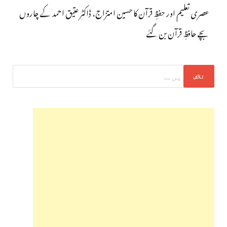
عصری تعلیم اور حفظِ قرآن کا حسین امتزاج، ڈاکٹر عتیق احمد کے چاروں
بچے حافظِ قرآن بن گئے