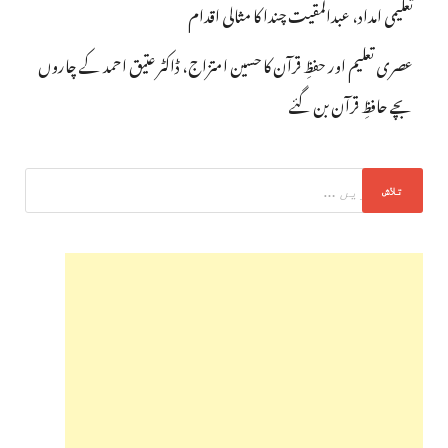
تعلیمی امداد، عبدالمقیت چندا کا مثالی اقدام
عصری تعلیم اور حفظِ قرآن کا حسین امتزاج، ڈاکٹر عتیق احمد کے چاروں
بچے حافظِ قرآن بن گئے