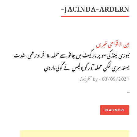
JACINDA-ARDERN-
بین الاقوامی خبریں
نیوزی لینڈ کی سوپر مارکیٹ میں چاقو سے حملہ ،6 افراد زخمی ،شدت
پسند سری لنکن حملہ آور کو پولیس نے گولی ماردی
03/09/2021
سحر نیوز
by
-
…
READ MORE