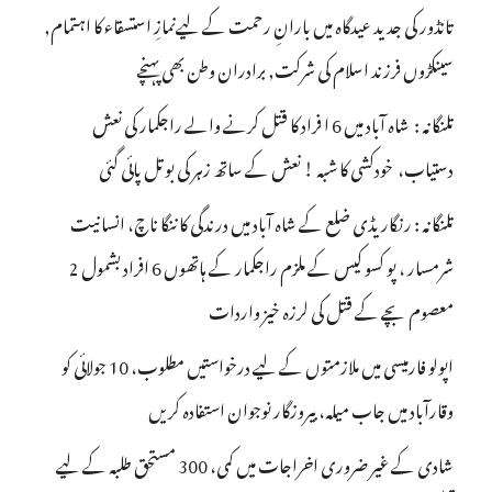
تانڈور کی جدید عیدگاہ میں بارانِ رحمت کے لیےنمازِ استسقاء کا اہتمام,
سینکڑوں فرزند اسلام کی شرکت, برادران وطن بھی پہنچے
تلنگانہ : شاہ آباد میں 6 ا فراد کا قتل کرنے والے راجکمار کی نعش
دستیاب، خودکشی کا شبہ ! نعش کے ساتھ زہر کی بوتل پائی گئی
تلنگانہ : رنگاریڈی ضلع کے شاہ آباد میں درندگی کا ننگا ناچ، انسانیت
شرمسار ، پو کسو کیس کے ملزم راجکمار کے ہاتھوں 6 افراد بشمول 2
معصوم بچے کے قتل کی لرزہ خیز واردات
اپولو فارمیسی میں ملازمتوں کے لیے درخواستیں مطلوب، 10 جولائی کو
وقارآباد میں جاب میلہ، بیروزگار نوجوان استفادہ کریں
شادی کے غیر ضروری اخراجات میں کمی، 300 مستحق طلبہ کے لیے