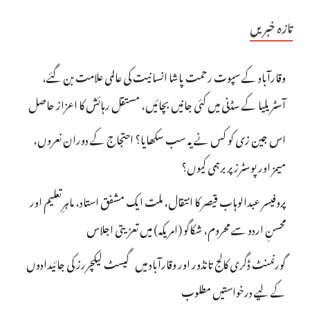
تازہ خبریں
وقارآباد کے سپوت رحمت پاشا انسانیت کی عالمی علامت بن گئے،
آسٹریلیا کے سڈنی میں کئی جانیں بچائیں، مستقل رہائش کا اعزاز حاصل
اس جین زی کو کس نے یہ سب سکھایا؟ احتجاج کے دوران نعروں،
میمز اور پوسٹرز پر برہمی کیوں؟
پروفیسر عبدالوہاب قیصر کا انتقال، ملت ایک مشفق استاد، ماہرِتعلیم اور
محسنِ اردو سے محروم، شکاگو (امریکہ) میں تعزیتی اجلاس
گورنمنٹ ڈگری کالج تانڈور اور وقارآباد میں گیسٹ لیکچررز کی جائیدادوں
کے لیے درخواستیں مطلوب