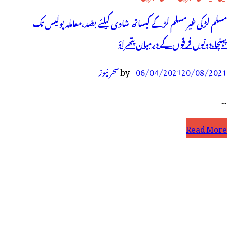
مسلم لڑکی غیرمسلم لڑکے کیساتھ شادی کیلئے بضد،معاملہ پولیس تک
پہنچا،دونوں فرقوں کے درمیان پتھراؤ
20/08/2021
06/04/2021
-
by
سحر نیوز
…
سلم
Read More
ڑکی
یرمسلم
ڑکے
یساتھ