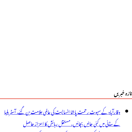
ادی
یلئے
ضد،معاملہ
ولیس
ک
ہنچا،دونوں
رقوں
ے
تازہ خبریں
رمیان
تھراؤ
وقارآباد کے سپوت رحمت پاشا انسانیت کی عالمی علامت بن گئے، آسٹریلیا
کے سڈنی میں کئی جانیں بچائیں، مستقل رہائش کا اعزاز حاصل