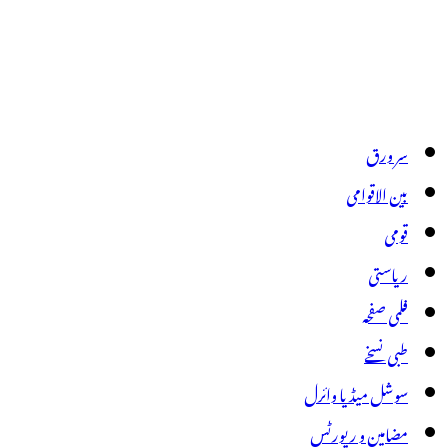
سر ورق
بین الاقوامی
قومی
ریاستی
فلمی صفحہ
طبی نسخے
سوشل میڈیا وائرل
مضامین و رپورٹس