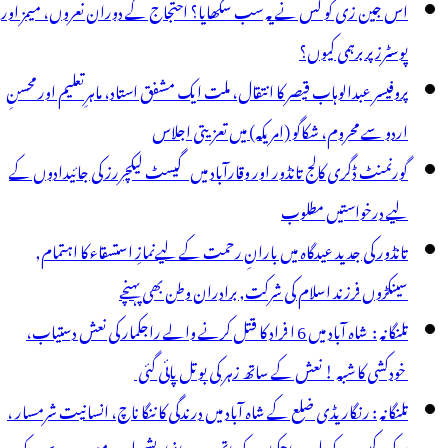
اس جین زی کو کس نے یہ سب سکھایا؟ احتجاج کے دوران نعروں، میمز اور
پوسٹرز پر برہمی کیوں؟
پروفیسر عبدالوہاب قیصر کا انتقال، ملت ایک مشفق استاد، ماہرِتعلیم اور محسنِ
اردو سے محروم، شکاگو (امریکہ) میں تعزیتی اجلاس
گورنمنٹ ڈگری کالج تانڈور اور وقارآباد میں گیسٹ لیکچررز کی جائیدادوں کے
لیے درخواستیں مطلوب
تانڈور کی جدید عیدگاہ میں بارانِ رحمت کے لیےنمازِ استسقاء کا اہتمام,
سینکڑوں فرزند اسلام کی شرکت, برادران وطن بھی پہنچے
تلنگانہ : شاہ آباد میں 6 ا فراد کا قتل کرنے والے راجکمار کی نعش دستیاب،
خودکشی کا شبہ ! نعش کے ساتھ زہر کی بوتل پائی گئی
تلنگانہ : رنگاریڈی ضلع کے شاہ آباد میں درندگی کا ننگا ناچ، انسانیت شرمسار ،