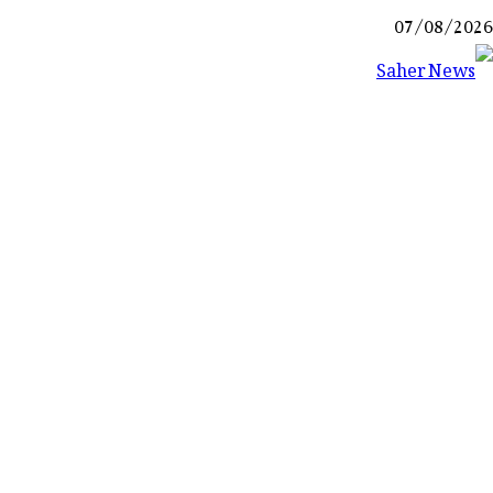
Ski
07/08/2026
t
conten
Saher News
نیوز پورٹل