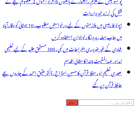
پو کسو کیس کے ملزم راجکمار کے ہاتھوں 6 افراد بشمول 2 معصوم بچے کے
قتل کی لرزہ خیز واردات
اپولو فارمیسی میں ملازمتوں کے لیے درخواستیں مطلوب، 10 جولائی کو وقارآباد
میں جاب میلہ، بیروزگار نوجوان استفادہ کریں
شادی کے غیر ضروری اخراجات میں کمی، 300 مستحق طلبہ کے لیے تعلیمی
امداد، عبدالمقیت چندا کا مثالی اقدام
عصری تعلیم اور حفظِ قرآن کا حسین امتزاج، ڈاکٹر عتیق احمد کے چاروں بچے
حافظِ قرآن بن گئے
لاش
ریں
رائے: