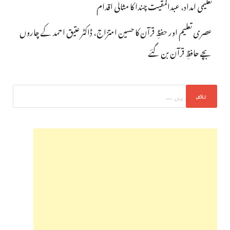
تعلیمی امداد، عبدالمقیت چندا کا مثالی اقدام
عصری تعلیم اور حفظِ قرآن کا حسین امتزاج، ڈاکٹر عتیق احمد کے چاروں
بچے حافظِ قرآن بن گئے