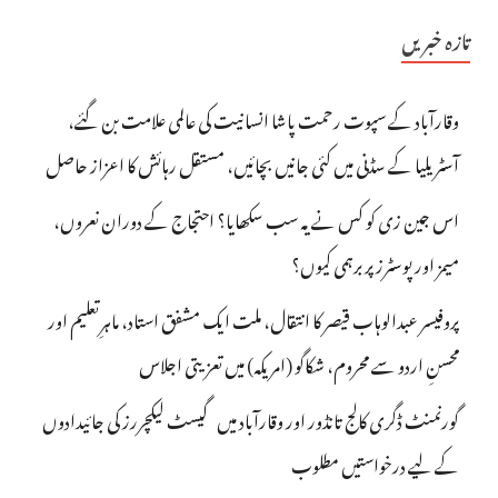
تازہ خبریں
وقارآباد کے سپوت رحمت پاشا انسانیت کی عالمی علامت بن گئے،
آسٹریلیا کے سڈنی میں کئی جانیں بچائیں، مستقل رہائش کا اعزاز حاصل
اس جین زی کو کس نے یہ سب سکھایا؟ احتجاج کے دوران نعروں،
میمز اور پوسٹرز پر برہمی کیوں؟
پروفیسر عبدالوہاب قیصر کا انتقال، ملت ایک مشفق استاد، ماہرِتعلیم اور
محسنِ اردو سے محروم، شکاگو (امریکہ) میں تعزیتی اجلاس
گورنمنٹ ڈگری کالج تانڈور اور وقارآباد میں گیسٹ لیکچررز کی جائیدادوں
کے لیے درخواستیں مطلوب