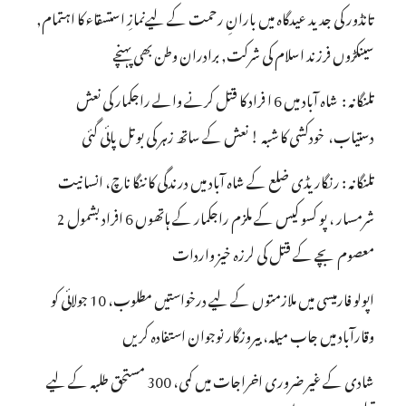
تانڈور کی جدید عیدگاہ میں بارانِ رحمت کے لیےنمازِ استسقاء کا اہتمام,
سینکڑوں فرزند اسلام کی شرکت, برادران وطن بھی پہنچے
تلنگانہ : شاہ آباد میں 6 ا فراد کا قتل کرنے والے راجکمار کی نعش
دستیاب، خودکشی کا شبہ ! نعش کے ساتھ زہر کی بوتل پائی گئی
تلنگانہ : رنگاریڈی ضلع کے شاہ آباد میں درندگی کا ننگا ناچ، انسانیت
شرمسار ، پو کسو کیس کے ملزم راجکمار کے ہاتھوں 6 افراد بشمول 2
معصوم بچے کے قتل کی لرزہ خیز واردات
اپولو فارمیسی میں ملازمتوں کے لیے درخواستیں مطلوب، 10 جولائی کو
وقارآباد میں جاب میلہ، بیروزگار نوجوان استفادہ کریں
شادی کے غیر ضروری اخراجات میں کمی، 300 مستحق طلبہ کے لیے