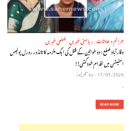
جرائم و حادثات
ریاستی خبریں
ضلعی خبریں
/
/
وقارآباد ضلع : دو خواتین کے قتل کی ایک ملزمہ کا تانڈور رورل پولیس
اسٹیشن میں اقدام خودکشی!!
17/05/2026
سحر نیوز
by
-
…
READ MORE