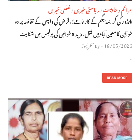
جرائم و حادثات
ریاستی خبریں
ضلعی خبریں
/
/
تانڈور کی کریمہ بیگم کے کارنامے!، قرض کی واپسی کے تقاضہ پر دو
خواتین کا معین آباد میں قتل، مزید 8 خواتین کی پولیس میں شکایت
18/05/2026
سحر نیوز
by
-
…
READ MORE