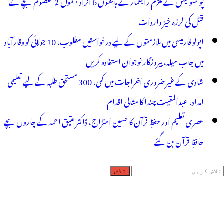
پو کسو کیس کے ملزم راجکمار کے ہاتھوں 6 افراد بشمول 2 معصوم بچے کے
قتل کی لرزہ خیز واردات
اپولو فارمیسی میں ملازمتوں کے لیے درخواستیں مطلوب، 10 جولائی کو وقارآباد
میں جاب میلہ، بیروزگار نوجوان استفادہ کریں
شادی کے غیر ضروری اخراجات میں کمی، 300 مستحق طلبہ کے لیے تعلیمی
امداد، عبدالمقیت چندا کا مثالی اقدام
عصری تعلیم اور حفظِ قرآن کا حسین امتزاج، ڈاکٹر عتیق احمد کے چاروں بچے
حافظِ قرآن بن گئے
لاش
ریں
رائے: