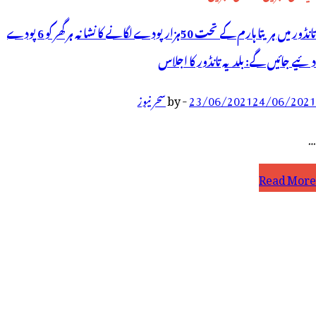
تانڈور میں ہریتا ہارم کے تحت 50ہزار پودے لگانے کا نشانہ ہر گھر کو 6 پودے
دئیے جائیں گے: بلدیہ تانڈور کا اجلاس
24/06/2021
23/06/2021
-
by
سحر نیوز
…
انڈور
Read More
یں
ریتا
ارم
ے