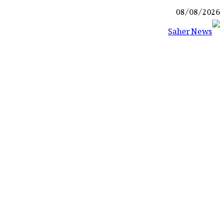
Ski
08/08/2026
t
conten
Saher News
نیوز پورٹل