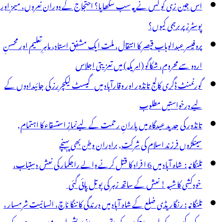
اس جین زی کو کس نے یہ سب سکھایا؟ احتجاج کے دوران نعروں، میمز اور
ائیں
پوسٹرز پر برہمی کیوں؟
ے:
پروفیسر عبدالوہاب قیصر کا انتقال، ملت ایک مشفق استاد، ماہرِتعلیم اور محسنِ
لدیہ
اردو سے محروم، شکاگو (امریکہ) میں تعزیتی اجلاس
انڈور
گورنمنٹ ڈگری کالج تانڈور اور وقارآباد میں گیسٹ لیکچررز کی جائیدادوں کے
ا
لیے درخواستیں مطلوب
جلاس
تانڈور کی جدید عیدگاہ میں بارانِ رحمت کے لیےنمازِ استسقاء کا اہتمام,
سینکڑوں فرزند اسلام کی شرکت, برادران وطن بھی پہنچے
تلنگانہ : شاہ آباد میں 6 ا فراد کا قتل کرنے والے راجکمار کی نعش دستیاب،
خودکشی کا شبہ ! نعش کے ساتھ زہر کی بوتل پائی گئی
تلنگانہ : رنگاریڈی ضلع کے شاہ آباد میں درندگی کا ننگا ناچ، انسانیت شرمسار ،