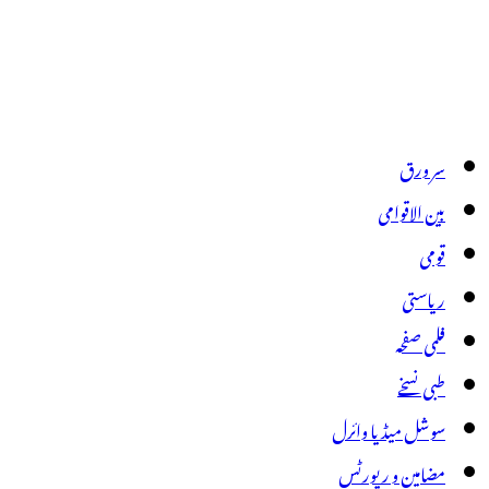
سر ورق
بین الاقوامی
قومی
ریاستی
فلمی صفحہ
طبی نسخے
سوشل میڈیا وائرل
مضامین و رپورٹس