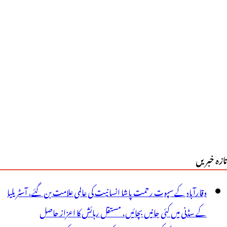
حت
50ہزار
ودے
گانے
ا
شانہ
ر
ھر
تازہ خبریں
و
وقارآباد کے سپوت رحمت پاشا انسانیت کی عالمی علامت بن گئے، آسٹریلیا
ودے
کے سڈنی میں کئی جانیں بچائیں، مستقل رہائش کا اعزاز حاصل
ئیے