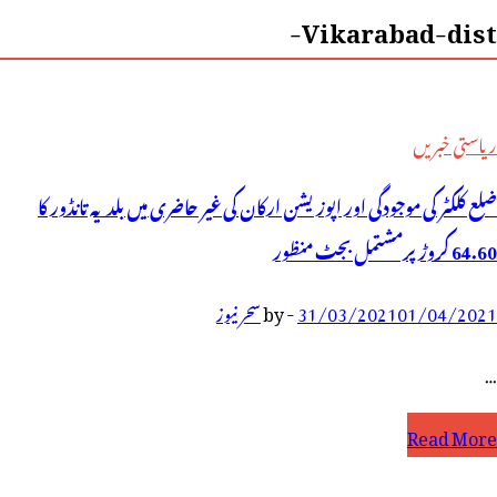
Vikarabad-dist-
ریاستی خبریں
ضلع کلکٹر کی موجودگی اور اپوزیشن ارکان کی غیر حاضری میں بلدیہ تانڈور کا
64.60 کروڑ پرمشتمل بجٹ منظور
01/04/2021
31/03/2021
-
by
سحر نیوز
…
Read More