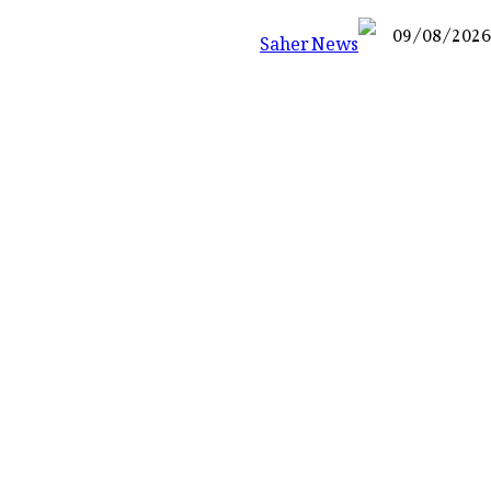
09/08/2026
Saher News
نیوز پورٹل