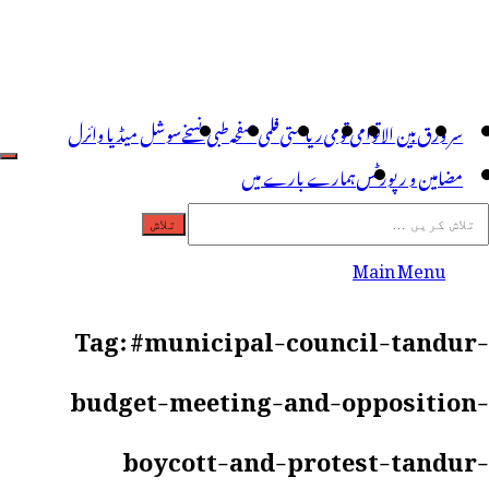
سر ورق
بین الاقوامی
قومی
ریاستی
فلمی صفحہ
طبی نسخے
سوشل میڈیا وائرل
مضامین و رپورٹس
ہمارے بارے میں
Main Menu
Tag:
#municipal-council-tandur-
budget-meeting-and-opposition-
boycott-and-protest-tandur-