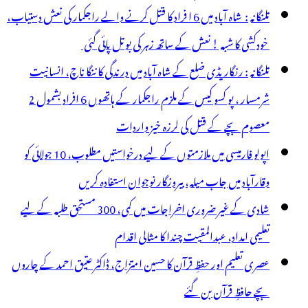
تلنگانہ : شاہ آباد میں 6 ا فراد کا قتل کرنے والے راجکمار کی نعش دستیاب،
خودکشی کا شبہ ! نعش کے ساتھ زہر کی بوتل پائی گئی
تلنگانہ : رنگاریڈی ضلع کے شاہ آباد میں درندگی کا ننگا ناچ، انسانیت
شرمسار ، پو کسو کیس کے ملزم راجکمار کے ہاتھوں 6 افراد بشمول 2
معصوم بچے کے قتل کی لرزہ خیز واردات
اپولو فارمیسی میں ملازمتوں کے لیے درخواستیں مطلوب، 10 جولائی کو
وقارآباد میں جاب میلہ، بیروزگار نوجوان استفادہ کریں
شادی کے غیر ضروری اخراجات میں کمی، 300 مستحق طلبہ کے لیے
تعلیمی امداد، عبدالمقیت چندا کا مثالی اقدام
عصری تعلیم اور حفظِ قرآن کا حسین امتزاج، ڈاکٹر عتیق احمد کے چاروں
بچے حافظِ قرآن بن گئے