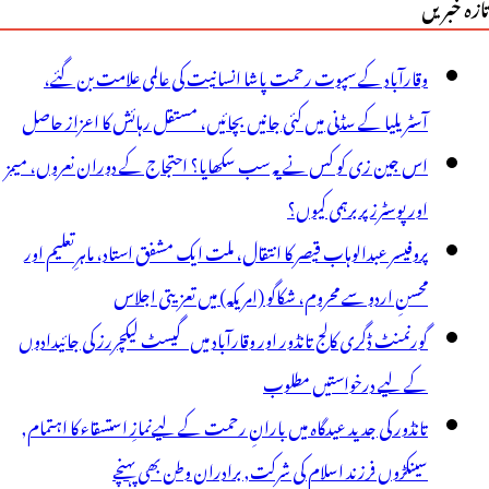
تازہ خبریں
وقارآباد کے سپوت رحمت پاشا انسانیت کی عالمی علامت بن گئے،
آسٹریلیا کے سڈنی میں کئی جانیں بچائیں، مستقل رہائش کا اعزاز حاصل
اس جین زی کو کس نے یہ سب سکھایا؟ احتجاج کے دوران نعروں، میمز
اور پوسٹرز پر برہمی کیوں؟
پروفیسر عبدالوہاب قیصر کا انتقال، ملت ایک مشفق استاد، ماہرِتعلیم اور
محسنِ اردو سے محروم، شکاگو (امریکہ) میں تعزیتی اجلاس
گورنمنٹ ڈگری کالج تانڈور اور وقارآباد میں گیسٹ لیکچررز کی جائیدادوں
کے لیے درخواستیں مطلوب
تانڈور کی جدید عیدگاہ میں بارانِ رحمت کے لیےنمازِ استسقاء کا اہتمام,
سینکڑوں فرزند اسلام کی شرکت, برادران وطن بھی پہنچے