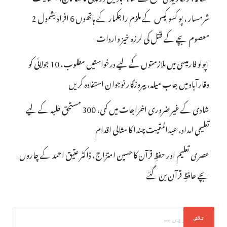
شرمسار ، پو کسو کیس کے ملزم راجکمار کے ہاتھوں 6 افراد بشمول 2
معصوم بچے کے قتل کی لرزہ خیز واردات
اپولو فارمیسی میں ملازمتوں کے لیے درخواستیں مطلوب، 10 جولائی کو
وقارآباد میں جاب میلہ، بیروزگار نوجوان استفادہ کریں
شادی کے غیر ضروری اخراجات میں کمی، 300 مستحق طلبہ کے لیے
تعلیمی امداد، عبدالمقیت چندا کا مثالی اقدام
عصری تعلیم اور حفظِ قرآن کا حسین امتزاج، ڈاکٹر عتیق احمد کے چاروں
بچے حافظِ قرآن بن گئے