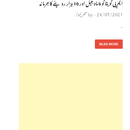
ایم پی کویتا کو 6 ماہ جیل اور 10 ہزار روپئے کا جرمانہ
24/07/2021
سحر نیوز
by
-
…
READ MORE