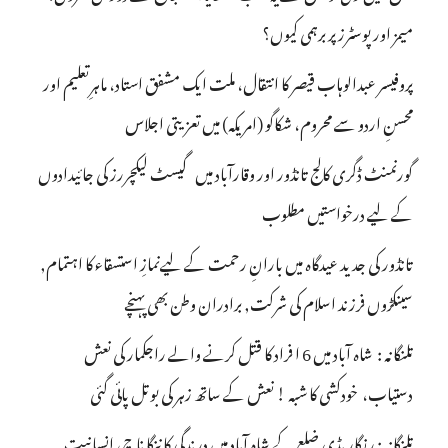
میمز اور پوسٹرز پر برہمی کیوں؟
پروفیسر عبدالوہاب قیصر کا انتقال، ملت ایک مشفق استاد، ماہرِتعلیم اور
محسنِ اردو سے محروم، شکاگو (امریکہ) میں تعزیتی اجلاس
گورنمنٹ ڈگری کالج تانڈور اور وقارآباد میں گیسٹ لیکچررز کی جائیدادوں
کے لیے درخواستیں مطلوب
تانڈور کی جدید عیدگاہ میں بارانِ رحمت کے لیےنمازِ استسقاء کا اہتمام,
سینکڑوں فرزند اسلام کی شرکت, برادران وطن بھی پہنچے
تلنگانہ : شاہ آباد میں 6 ا فراد کا قتل کرنے والے راجکمار کی نعش
دستیاب، خودکشی کا شبہ ! نعش کے ساتھ زہر کی بوتل پائی گئی
تلنگانہ : رنگاریڈی ضلع کے شاہ آباد میں درندگی کا ننگا ناچ، انسانیت