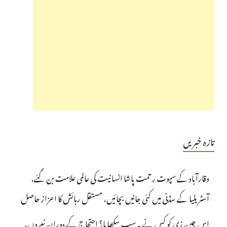
تازہ خبریں
وقارآباد کے سپوت رحمت پاشا انسانیت کی عالمی علامت بن گئے،
آسٹریلیا کے سڈنی میں کئی جانیں بچائیں، مستقل رہائش کا اعزاز حاصل
اس جین زی کو کس نے یہ سب سکھایا؟ احتجاج کے دوران نعروں،