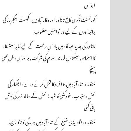
اجلاس
گورنمنٹ ڈگری کالج تانڈور اور وقارآباد میں گیسٹ لیکچررز کی
جائیدادوں کے لیے درخواستیں مطلوب
تانڈور کی جدید عیدگاہ میں بارانِ رحمت کے لیےنمازِ استسقاء
کا اہتمام, سینکڑوں فرزند اسلام کی شرکت, برادران وطن بھی
پہنچے
تلنگانہ : شاہ آباد میں 6 ا فراد کا قتل کرنے والے راجکمار کی
نعش دستیاب، خودکشی کا شبہ ! نعش کے ساتھ زہر کی بوتل
پائی گئی
تلنگانہ : رنگاریڈی ضلع کے شاہ آباد میں درندگی کا ننگا ناچ،