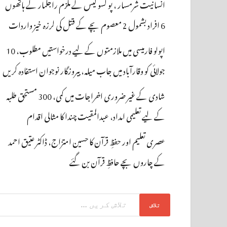
انسانیت شرمسار ، پو کسو کیس کے ملزم راجکمار کے ہاتھوں
6 افراد بشمول 2 معصوم بچے کے قتل کی لرزہ خیز واردات
اپولو فارمیسی میں ملازمتوں کے لیے درخواستیں مطلوب، 10
جولائی کو وقارآباد میں جاب میلہ، بیروزگار نوجوان استفادہ کریں
شادی کے غیر ضروری اخراجات میں کمی، 300 مستحق طلبہ
کے لیے تعلیمی امداد، عبدالمقیت چندا کا مثالی اقدام
عصری تعلیم اور حفظِ قرآن کا حسین امتزاج، ڈاکٹر عتیق احمد
کے چاروں بچے حافظِ قرآن بن گئے