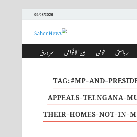
09/08/2026
Saher News
نیوز پورٹل
ریاستی
قومی
بین الاقوامی
سر ورق
TAG:
#MP-AND-PRESID
APPEALS-TELNGANA-MU
THEIR-HOMES-NOT-IN-M