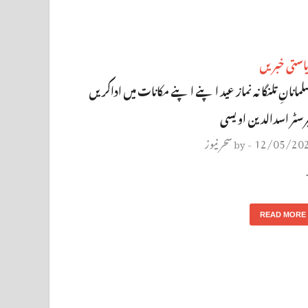
استی خبریں
لمانانِ تلنگانہ نماز عید اپنے اپنے مکانات میں اداکریں
یرسٹر اسدالدین اویسی
12/05/20
سحر نیوز
by
-
READ MORE