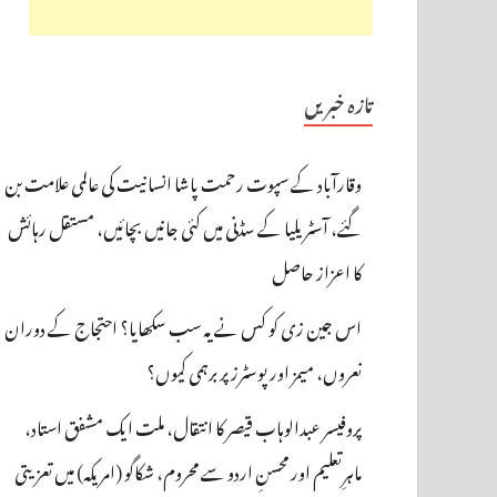
تازہ خبریں
وقارآباد کے سپوت رحمت پاشا انسانیت کی عالمی علامت بن
گئے، آسٹریلیا کے سڈنی میں کئی جانیں بچائیں، مستقل رہائش
کا اعزاز حاصل
اس جین زی کو کس نے یہ سب سکھایا؟ احتجاج کے دوران
نعروں، میمز اور پوسٹرز پر برہمی کیوں؟
پروفیسر عبدالوہاب قیصر کا انتقال، ملت ایک مشفق استاد،
ماہرِتعلیم اور محسنِ اردو سے محروم، شکاگو (امریکہ) میں تعزیتی