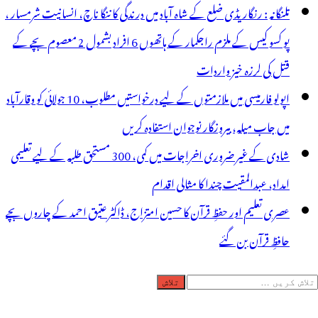
تلنگانہ : رنگاریڈی ضلع کے شاہ آباد میں درندگی کا ننگا ناچ، انسانیت شرمسار ،
پو کسو کیس کے ملزم راجکمار کے ہاتھوں 6 افراد بشمول 2 معصوم بچے کے
قتل کی لرزہ خیز واردات
اپولو فارمیسی میں ملازمتوں کے لیے درخواستیں مطلوب، 10 جولائی کو وقارآباد
میں جاب میلہ، بیروزگار نوجوان استفادہ کریں
شادی کے غیر ضروری اخراجات میں کمی، 300 مستحق طلبہ کے لیے تعلیمی
امداد، عبدالمقیت چندا کا مثالی اقدام
عصری تعلیم اور حفظِ قرآن کا حسین امتزاج، ڈاکٹر عتیق احمد کے چاروں بچے
حافظِ قرآن بن گئے
لاش
ریں