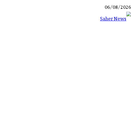
Ski
06/08/2026
t
conten
Saher News
نیوز پورٹل