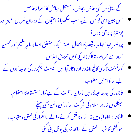
شت
کے سڈنی میں کئی جانیں بچائیں، مستقل رہائش کا اعزاز حاصل
اس جین زی کو کس نے یہ سب سکھایا؟ احتجاج کے دوران نعروں، میمز اور
پوسٹرز پر برہمی کیوں؟
پروفیسر عبدالوہاب قیصر کا انتقال، ملت ایک مشفق استاد، ماہرِتعلیم اور محسنِ
اردو سے محروم، شکاگو (امریکہ) میں تعزیتی اجلاس
گورنمنٹ ڈگری کالج تانڈور اور وقارآباد میں گیسٹ لیکچررز کی جائیدادوں کے
لیے درخواستیں مطلوب
تانڈور کی جدید عیدگاہ میں بارانِ رحمت کے لیےنمازِ استسقاء کا اہتمام,
سینکڑوں فرزند اسلام کی شرکت, برادران وطن بھی پہنچے
تلنگانہ : شاہ آباد میں 6 ا فراد کا قتل کرنے والے راجکمار کی نعش دستیاب،
خودکشی کا شبہ ! نعش کے ساتھ زہر کی بوتل پائی گئی