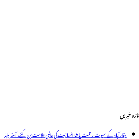
یڈی
انچ
جےصبح
چانک
فتر
لدیہ
ہنچ
ئے،گاڑی
ر
تازہ خبریں
ہر
یں
وقارآباد کے سپوت رحمت پاشا انسانیت کی عالمی علامت بن گئے، آسٹریلیا