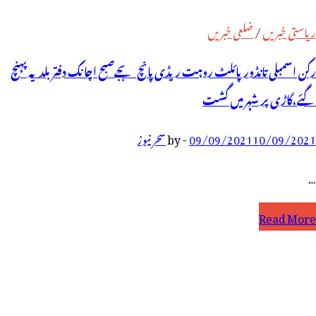
ریاستی خبریں
/
ضلعی خبریں
رکن اسمبلی تانڈورپائلٹ روہت ریڈی پانچ بجےصبح اچانک دفتر بلدیہ پہنچ
گئے،گاڑی پر شہر میں گشت
10/09/2021
09/09/2021
-
by
سحر نیوز
…
کن
Read More
سمبلی
انڈورپائلٹ
وہت