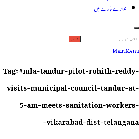
ہمارے بارے میں
لاش
ریں
Main Menu
رائے:
Tag:
#mla-tandur-pilot-rohith-reddy-
visits-municipal-council-tandur-at-
5-am-meets-sanitation-workers-
vikarabad-dist-telangana-