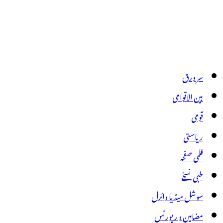
سر ورق
بین الاقوامی
قومی
ریاستی
فلمی صفحہ
طبی نسخے
سوشل میڈیا وائرل
مضامین و رپورٹس