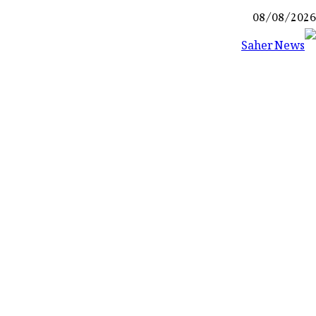
Ski
08/08/2026
t
conten
Saher News
نیوز پورٹل