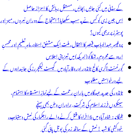
کے سڈنی میں کئی جانیں بچائیں، مستقل رہائش کا اعزاز حاصل
اس جین زی کو کس نے یہ سب سکھایا؟ احتجاج کے دوران نعروں، میمز اور
پوسٹرز پر برہمی کیوں؟
پروفیسر عبدالوہاب قیصر کا انتقال، ملت ایک مشفق استاد، ماہرِتعلیم اور محسنِ
اردو سے محروم، شکاگو (امریکہ) میں تعزیتی اجلاس
گورنمنٹ ڈگری کالج تانڈور اور وقارآباد میں گیسٹ لیکچررز کی جائیدادوں کے
لیے درخواستیں مطلوب
تانڈور کی جدید عیدگاہ میں بارانِ رحمت کے لیےنمازِ استسقاء کا اہتمام,
سینکڑوں فرزند اسلام کی شرکت, برادران وطن بھی پہنچے
تلنگانہ : شاہ آباد میں 6 ا فراد کا قتل کرنے والے راجکمار کی نعش دستیاب،
خودکشی کا شبہ ! نعش کے ساتھ زہر کی بوتل پائی گئی