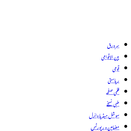
سر ورق
بین الاقوامی
قومی
ریاستی
فلمی صفحہ
طبی نسخے
سوشل میڈیا وائرل
مضامین و رپورٹس