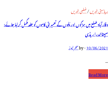
ریاستی خبریں
/
ضلعی خبریں
وقارآباد ضلع میں سڑکوں اور پُلوں کے تعمیراتی کاموں کو جلدمکمل کرلیا جائے:
سبیتااندرا ریڈی
10/06/2021
-
by
سحر نیوز
…
قارآباد
Read More
لع
یں
ڑکوں