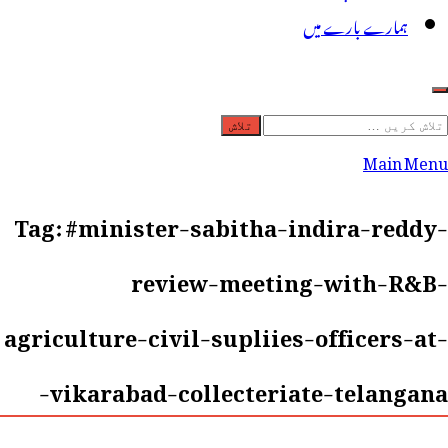
ہمارے بارے میں
لاش
ریں
Main Menu
رائے:
Tag:
#minister-sabitha-indira-reddy-
review-meeting-with-R&B-
agriculture-civil-supliies-officers-at-
vikarabad-collecteriate-telangana-