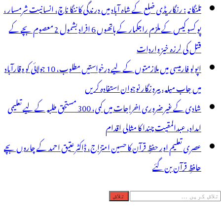
تلنگانہ : رنگاریڈی ضلع کے شاہ آباد میں درندگی کا ننگا ناچ، انسانیت شرمسار ،
پو کسو کیس کے ملزم راجکمار کے ہاتھوں 6 افراد بشمول 2 معصوم بچے کے
قتل کی لرزہ خیز واردات
اپولو فارمیسی میں ملازمتوں کے لیے درخواستیں مطلوب، 10 جولائی کو وقارآباد
میں جاب میلہ، بیروزگار نوجوان استفادہ کریں
شادی کے غیر ضروری اخراجات میں کمی، 300 مستحق طلبہ کے لیے تعلیمی
امداد، عبدالمقیت چندا کا مثالی اقدام
عصری تعلیم اور حفظِ قرآن کا حسین امتزاج، ڈاکٹر عتیق احمد کے چاروں بچے
حافظِ قرآن بن گئے
لاش
ریں