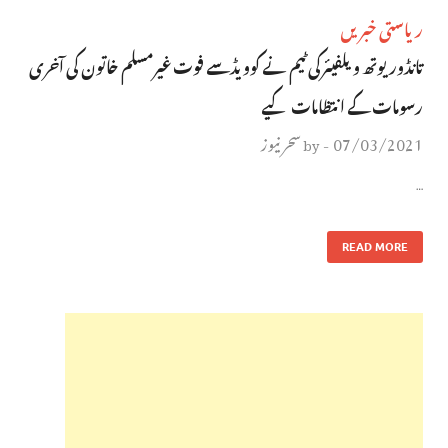
ریاستی خبریں
تانڈور یوتھ ویلفیئرکی ٹیم نے کوویڈسے فوت غیرمسلم خاتون کی آخری
رسومات کے انتظامات کیے
07/03/2021
سحر نیوز
by
-
…
READ MORE