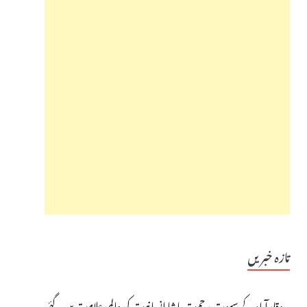
تازہ خبریں
وقارآباد کے سپوت رحمت پاشا انسانیت کی عالمی علامت بن گئے،