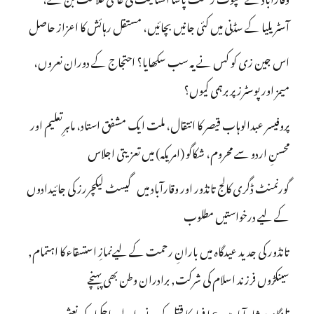
آسٹریلیا کے سڈنی میں کئی جانیں بچائیں، مستقل رہائش کا اعزاز حاصل
اس جین زی کو کس نے یہ سب سکھایا؟ احتجاج کے دوران نعروں،
میمز اور پوسٹرز پر برہمی کیوں؟
پروفیسر عبدالوہاب قیصر کا انتقال، ملت ایک مشفق استاد، ماہرِتعلیم اور
محسنِ اردو سے محروم، شکاگو (امریکہ) میں تعزیتی اجلاس
گورنمنٹ ڈگری کالج تانڈور اور وقارآباد میں گیسٹ لیکچررز کی جائیدادوں
کے لیے درخواستیں مطلوب
تانڈور کی جدید عیدگاہ میں بارانِ رحمت کے لیےنمازِ استسقاء کا اہتمام,
سینکڑوں فرزند اسلام کی شرکت, برادران وطن بھی پہنچے
تلنگانہ : شاہ آباد میں 6 ا فراد کا قتل کرنے والے راجکمار کی نعش