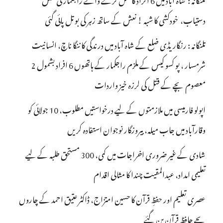
دستیاب، خودکشی کا شبہ ! نعش کے ساتھ زہر کی بوتل پائی گئی
تلنگانہ : رنگاریڈی ضلع کے شاہ آباد میں درندگی کا ننگا ناچ، انسانیت
شرمسار ، پو کسو کیس کے ملزم راجکمار کے ہاتھوں 6 افراد بشمول 2
معصوم بچے کے قتل کی لرزہ خیز واردات
اپولو فارمیسی میں ملازمتوں کے لیے درخواستیں مطلوب، 10 جولائی کو
وقارآباد میں جاب میلہ، بیروزگار نوجوان استفادہ کریں
شادی کے غیر ضروری اخراجات میں کمی، 300 مستحق طلبہ کے لیے
تعلیمی امداد، عبدالمقیت چندا کا مثالی اقدام
عصری تعلیم اور حفظِ قرآن کا حسین امتزاج، ڈاکٹر عتیق احمد کے چاروں
بچے حافظِ قرآن بن گئے