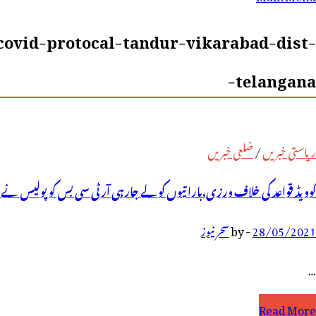
رائے:
covid-protocal-tandur-vikarabad-dist-
telangana-
ریاستی خبریں
/
ضلعی خبریں
کوویڈ قواعد کی خلاف ورزی،باراتیوں کو لے جارہی آرٹی سی بس کو پولیس نے ض
28/05/2021
-
by
سحر نیوز
…
وویڈ
Read More