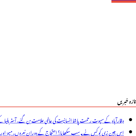
واعد
ی
لاف
رزی،باراتیوں
و
ے
ارہی
ٓرٹی
تازہ خبریں
ی
س
وقارآباد کے سپوت رحمت پاشا انسانیت کی عالمی علامت بن گئے، آسٹریلیا ک
و
اس جین زی کو کس نے یہ سب سکھایا؟ احتجاج کے دوران نعروں، میمز اور پوس