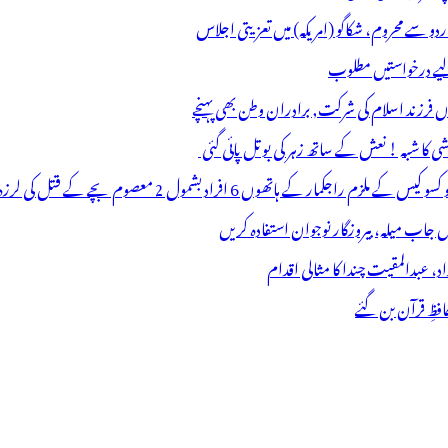
اردو سے محروم، شکاگو (امریکہ) میں تعزیتی اجلاس
 لیے درخواستیں مطلوب
وں فرزند اسلام کی شرکت, برادران وطن بھی پہنچے
ھوں 6 افراد بشمول 2 معصوم بچے کے قتل کی لرزہ خیز واردات
فظِ قرآن بن گئے