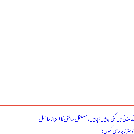
ے سڈنی میں کئی جانیں بچائیں، مستقل رہائش کا اعزاز حاصل
ٹرز پر برہمی کیوں؟