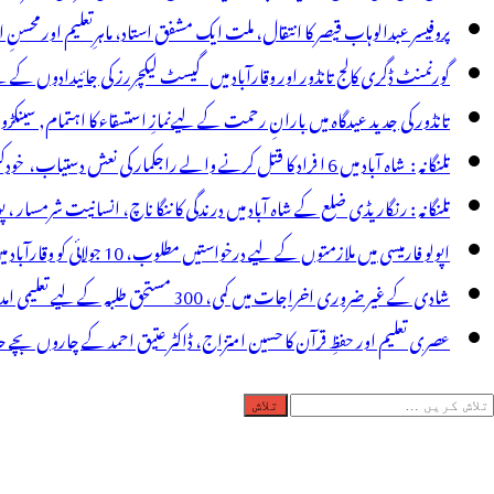
ولیس
پروفیسر عبدالوہاب قیصر کا انتقال، ملت ایک مشفق استاد، ماہرِتعلیم اور محسنِ 
ے
گورنمنٹ ڈگری کالج تانڈور اور وقارآباد میں گیسٹ لیکچررز کی جائیدادوں کے
بط
تانڈور کی جدید عیدگاہ میں بارانِ رحمت کے لیےنمازِ استسقاء کا اہتمام, سینکڑ
رلیا
تلنگانہ : شاہ آباد میں 6 ا فراد کا قتل کرنے والے راجکمار کی نعش دستیاب، خودکشی کا شبہ ! نعش کے ساتھ زہر کی بوتل پائی گئی
تلنگانہ : رنگاریڈی ضلع کے شاہ آباد میں درندگی کا ننگا ناچ، انسانیت شرمسار ، پو کسو کیس کے ملزم راجکمار کے ہات
اپولو فارمیسی میں ملازمتوں کے لیے درخواستیں مطلوب، 10 جولائی کو وقارآباد میں جاب میلہ، بیروزگار نوجوان استفادہ کریں
شادی کے غیر ضروری اخراجات میں کمی، 300 مستحق طلبہ کے لیے تعلیمی امداد، عبدالمقیت چندا کا مثالی اقدام
عصری تعلیم اور حفظِ قرآن کا حسین امتزاج، ڈاکٹر عتیق احمد کے چاروں بچے حا
لاش
ریں
رائے: