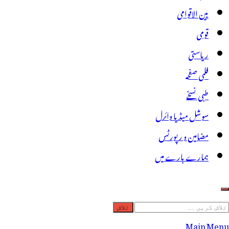
بین الاقوامی
قومی
ریاستی
فلمی صفحہ
طبی نسخے
سوشل میڈیا وائرل
مضامین و رپورٹس
ہمارے بارے میں
لاش
ریں
Main Menu