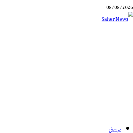
Ski
08/08/2026
t
conten
Saher News
نیوز پورٹل
سر ورق