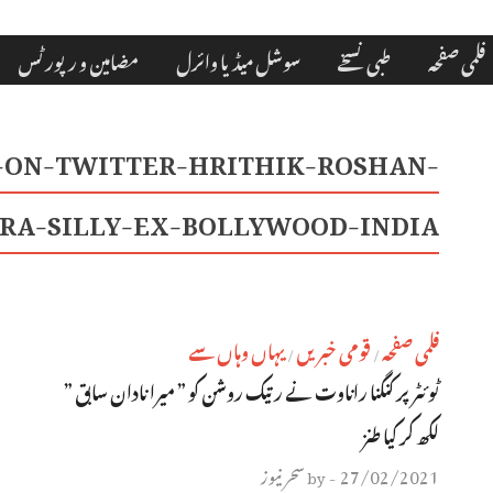
فلمی صفحہ
طبی نسخے
سوشل میڈیا وائرل
مضامین و رپورٹس
ON-TWITTER-HRITHIK-ROSHAN-
RA-SILLY-EX-BOLLYWOOD-INDIA
فلمی صفحہ
قومی خبریں
یہاں وہاں سے
/
/
ٹوئٹر پر کنگنا راناوت نے رتیک روشن کو ” میرا نادان سابق ”
لکھ کر کیا طنز
27/02/2021
سحر نیوز
by
-