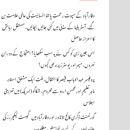
وقارآباد کے سپوت رحمت پاشا انسانیت کی عالمی علامت بن
گئے، آسٹریلیا کے سڈنی میں کئی جانیں بچائیں، مستقل رہائش
کا اعزاز حاصل
اس جین زی کو کس نے یہ سب سکھایا؟ احتجاج کے دوران
نعروں، میمز اور پوسٹرز پر برہمی کیوں؟
پروفیسر عبدالوہاب قیصر کا انتقال، ملت ایک مشفق استاد،
ماہرِتعلیم اور محسنِ اردو سے محروم، شکاگو (امریکہ) میں تعزیتی
اجلاس
گورنمنٹ ڈگری کالج تانڈور اور وقارآباد میں گیسٹ لیکچررز کی
جائیدادوں کے لیے درخواستیں مطلوب