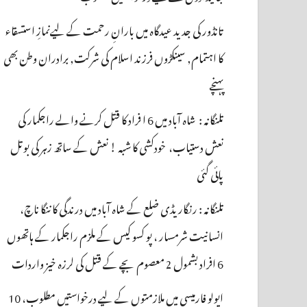
تانڈور کی جدید عیدگاہ میں بارانِ رحمت کے لیےنمازِ استسقاء
کا اہتمام, سینکڑوں فرزند اسلام کی شرکت, برادران وطن بھی
پہنچے
تلنگانہ : شاہ آباد میں 6 ا فراد کا قتل کرنے والے راجکمار کی
نعش دستیاب، خودکشی کا شبہ ! نعش کے ساتھ زہر کی بوتل
پائی گئی
تلنگانہ : رنگاریڈی ضلع کے شاہ آباد میں درندگی کا ننگا ناچ،
انسانیت شرمسار ، پو کسو کیس کے ملزم راجکمار کے ہاتھوں
6 افراد بشمول 2 معصوم بچے کے قتل کی لرزہ خیز واردات
اپولو فارمیسی میں ملازمتوں کے لیے درخواستیں مطلوب، 10