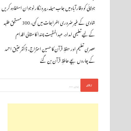
جولائی کو وقارآباد میں جاب میلہ، بیروزگار نوجوان استفادہ کریں
شادی کے غیر ضروری اخراجات میں کمی، 300 مستحق طلبہ
کے لیے تعلیمی امداد، عبدالمقیت چندا کا مثالی اقدام
عصری تعلیم اور حفظِ قرآن کا حسین امتزاج، ڈاکٹر عتیق احمد
کے چاروں بچے حافظِ قرآن بن گئے