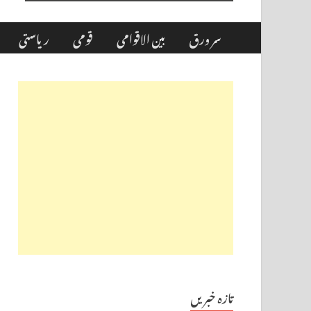
سر ورق
بین الاقوامی
قومی
ریاستی
تازہ خبریں