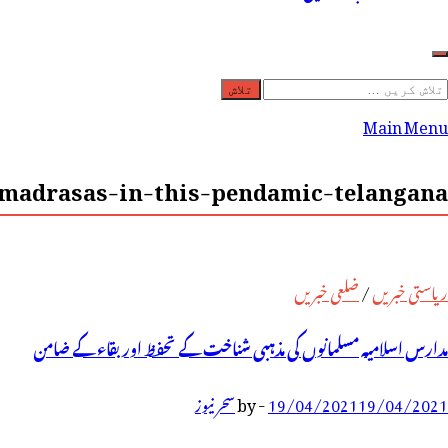
لاش
ریں
Main Menu
رائے:
madrasas-in-this-pendamic-telangana-
ریاستی خبریں
/
ضلعی خبریں
مدارس اسلامیہ مسلمانوں کی مذہبی شناخت کے تحفظ اور بقاء کے ضامن
19/04/2021
19/04/2021
-
by
سحر نیوز