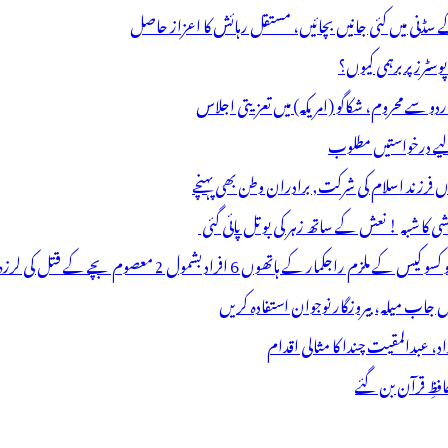
ے سڈنی میں کئی جانیں بچائیں، مستقل رہائش کا اعزاز حاصل
ٹرز پر برہمی کیوں؟
اردو سے محروم، شکاگو (امریکہ) میں تعزیتی اجلاس
 لیے درخواستیں مطلوب
وں فرزند اسلام کی شرکت, برادران وطن بھی پہنچے
ھوں 6 افراد بشمول 2 معصوم بچے کے قتل کی لرزہ خیز واردات
فظِ قرآن بن گئے