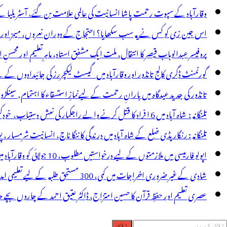
ے
وقارآباد کے سپوت رحمت پاشا انسانیت کی عالمی علامت بن گئے، آسٹریلیا ک
امن
اس جین زی کو کس نے یہ سب سکھایا؟ احتجاج کے دوران نعروں، میمز اور پوس
پروفیسر عبدالوہاب قیصر کا انتقال، ملت ایک مشفق استاد، ماہرِتعلیم اور محسنِ 
گورنمنٹ ڈگری کالج تانڈور اور وقارآباد میں گیسٹ لیکچررز کی جائیدادوں کے
تانڈور کی جدید عیدگاہ میں بارانِ رحمت کے لیےنمازِ استسقاء کا اہتمام, سینکڑ
تلنگانہ : شاہ آباد میں 6 ا فراد کا قتل کرنے والے راجکمار کی نعش دستیاب، خودکشی کا شبہ ! نعش کے ساتھ زہر کی بوتل پائی گئی
تلنگانہ : رنگاریڈی ضلع کے شاہ آباد میں درندگی کا ننگا ناچ، انسانیت شرمسار ، پو کسو کیس کے ملزم راجکمار کے ہات
اپولو فارمیسی میں ملازمتوں کے لیے درخواستیں مطلوب، 10 جولائی کو وقارآباد میں جاب میلہ، بیروزگار نوجوان استفادہ کریں
شادی کے غیر ضروری اخراجات میں کمی، 300 مستحق طلبہ کے لیے تعلیمی امداد، عبدالمقیت چندا کا مثالی اقدام
عصری تعلیم اور حفظِ قرآن کا حسین امتزاج، ڈاکٹر عتیق احمد کے چاروں بچے حا
لاش