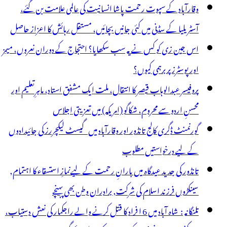
وقارآباد کے سپوت رحمت پاشا انسانیت کی عالمی علامت بن گئے،
آسٹریلیا کے سڈنی میں کئی جانیں بچائیں، مستقل رہائش کا اعزاز حاصل
اس جین زی کو کس نے یہ سب سکھایا؟ احتجاج کے دوران نعروں، میمز
اور پوسٹرز پر برہمی کیوں؟
پروفیسر عبدالوہاب قیصر کا انتقال، ملت ایک مشفق استاد، ماہرِتعلیم اور
محسنِ اردو سے محروم، شکاگو (امریکہ) میں تعزیتی اجلاس
گورنمنٹ ڈگری کالج تانڈور اور وقارآباد میں گیسٹ لیکچررز کی جائیدادوں
کے لیے درخواستیں مطلوب
تانڈور کی جدید عیدگاہ میں بارانِ رحمت کے لیےنمازِ استسقاء کا اہتمام,
سینکڑوں فرزند اسلام کی شرکت, برادران وطن بھی پہنچے
تلنگانہ : شاہ آباد میں 6 ا فراد کا قتل کرنے والے راجکمار کی نعش دستیاب،