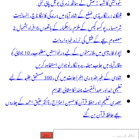
خودکشی کا شبہ ! نعش کے ساتھ زہر کی بوتل پائی گئی
تلنگانہ : رنگاریڈی ضلع کے شاہ آباد میں درندگی کا ننگا ناچ، انسانیت
شرمسار ، پو کسو کیس کے ملزم راجکمار کے ہاتھوں 6 افراد بشمول 2
معصوم بچے کے قتل کی لرزہ خیز واردات
اپولو فارمیسی میں ملازمتوں کے لیے درخواستیں مطلوب، 10 جولائی کو
وقارآباد میں جاب میلہ، بیروزگار نوجوان استفادہ کریں
شادی کے غیر ضروری اخراجات میں کمی، 300 مستحق طلبہ کے لیے
تعلیمی امداد، عبدالمقیت چندا کا مثالی اقدام
عصری تعلیم اور حفظِ قرآن کا حسین امتزاج، ڈاکٹر عتیق احمد کے چاروں
بچے حافظِ قرآن بن گئے