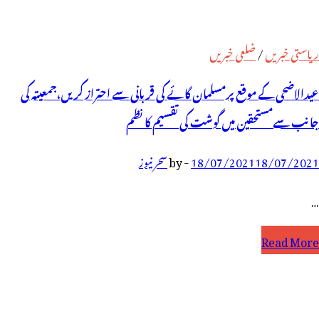
ریاستی خبریں
/
ضلعی خبریں
عیدالاضحی کے موقع پرمسلمان گائے کی قربانی سے احتراز کریں،جمعیتہ کی
جانب سےمستحقین میں گوشت کی تقسیم کا نظم
18/07/2021
18/07/2021
-
by
سحر نیوز
…
Read More