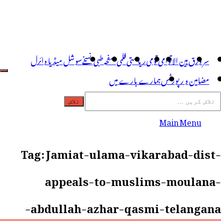
سر ورق
بین الاقوامی
قومی
ریاستی
فلمی صفحہ
طبی نسخے
سوشل میڈیا وائرل
مضامین و رپورٹس
ہمارے بارے میں
Main Menu
Tag:
Jamiat-ulama-vikarabad-dist-
appeals-to-muslims-moulana-
abdullah-azhar-qasmi-telangana-