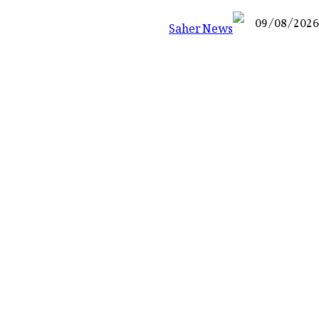
09/08/2026
Saher News
نیوز پورٹل