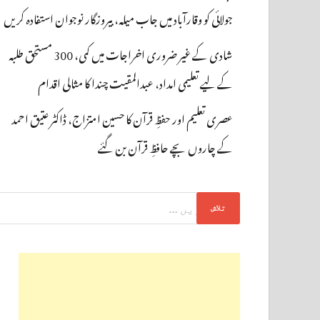
جولائی کو وقارآباد میں جاب میلہ، بیروزگار نوجوان استفادہ کریں
شادی کے غیر ضروری اخراجات میں کمی، 300 مستحق طلبہ
کے لیے تعلیمی امداد، عبدالمقیت چندا کا مثالی اقدام
عصری تعلیم اور حفظِ قرآن کا حسین امتزاج، ڈاکٹر عتیق احمد
کے چاروں بچے حافظِ قرآن بن گئے