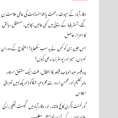
وقارآباد کے سپوت رحمت پاشا انسانیت کی عالمی علامت بن
گئے، آسٹریلیا کے سڈنی میں کئی جانیں بچائیں، مستقل رہائش
کا اعزاز حاصل
اس جین زی کو کس نے یہ سب سکھایا؟ احتجاج کے دوران
نعروں، میمز اور پوسٹرز پر برہمی کیوں؟
پروفیسر عبدالوہاب قیصر کا انتقال، ملت ایک مشفق استاد،
ماہرِتعلیم اور محسنِ اردو سے محروم، شکاگو (امریکہ) میں تعزیتی
اجلاس
گورنمنٹ ڈگری کالج تانڈور اور وقارآباد میں گیسٹ لیکچررز کی
جائیدادوں کے لیے درخواستیں مطلوب