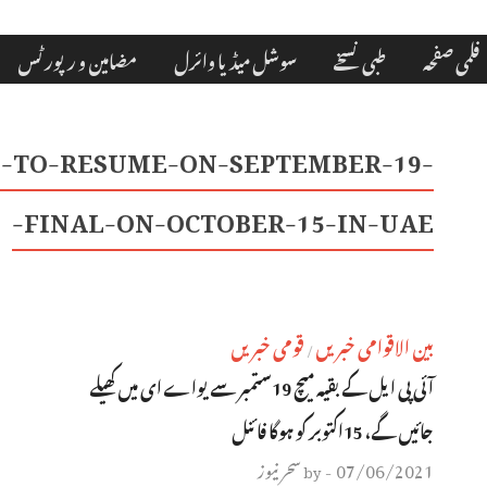
فلمی صفحہ
طبی نسخے
سوشل میڈیا وائرل
مضامین و رپورٹس
N-TO-RESUME-ON-SEPTEMBER-19-
FINAL-ON-OCTOBER-15-IN-UAE-
بین الاقوامی خبریں
قومی خبریں
/
آئی پی ایل کے بقیہ میچ 19ستمبر سے یواے ای میں کھیلے
جائیں گے، 15اکتوبر کو ہوگا فائنل
07/06/2021
سحر نیوز
by
-