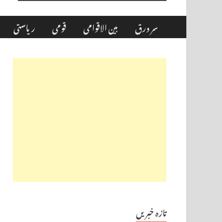
سر ورق
بین الاقوامی
قومی
ریاستی
تازہ خبریں