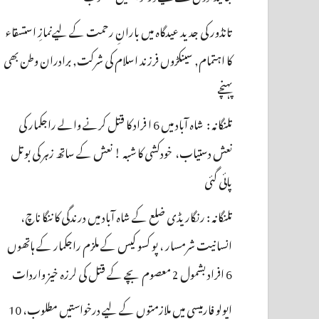
تانڈور کی جدید عیدگاہ میں بارانِ رحمت کے لیےنمازِ استسقاء
کا اہتمام, سینکڑوں فرزند اسلام کی شرکت, برادران وطن بھی
پہنچے
تلنگانہ : شاہ آباد میں 6 ا فراد کا قتل کرنے والے راجکمار کی
نعش دستیاب، خودکشی کا شبہ ! نعش کے ساتھ زہر کی بوتل
پائی گئی
تلنگانہ : رنگاریڈی ضلع کے شاہ آباد میں درندگی کا ننگا ناچ،
انسانیت شرمسار ، پو کسو کیس کے ملزم راجکمار کے ہاتھوں
6 افراد بشمول 2 معصوم بچے کے قتل کی لرزہ خیز واردات
اپولو فارمیسی میں ملازمتوں کے لیے درخواستیں مطلوب، 10