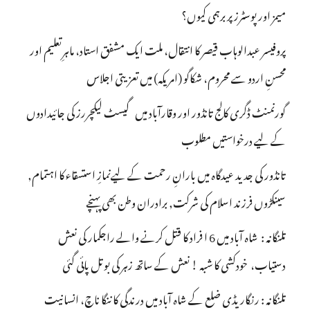
میمز اور پوسٹرز پر برہمی کیوں؟
پروفیسر عبدالوہاب قیصر کا انتقال، ملت ایک مشفق استاد، ماہرِتعلیم اور
محسنِ اردو سے محروم، شکاگو (امریکہ) میں تعزیتی اجلاس
گورنمنٹ ڈگری کالج تانڈور اور وقارآباد میں گیسٹ لیکچررز کی جائیدادوں
کے لیے درخواستیں مطلوب
تانڈور کی جدید عیدگاہ میں بارانِ رحمت کے لیےنمازِ استسقاء کا اہتمام,
سینکڑوں فرزند اسلام کی شرکت, برادران وطن بھی پہنچے
تلنگانہ : شاہ آباد میں 6 ا فراد کا قتل کرنے والے راجکمار کی نعش
دستیاب، خودکشی کا شبہ ! نعش کے ساتھ زہر کی بوتل پائی گئی
تلنگانہ : رنگاریڈی ضلع کے شاہ آباد میں درندگی کا ننگا ناچ، انسانیت