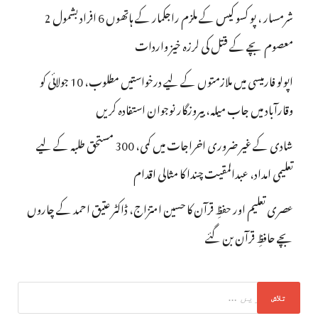
شرمسار ، پو کسو کیس کے ملزم راجکمار کے ہاتھوں 6 افراد بشمول 2
معصوم بچے کے قتل کی لرزہ خیز واردات
اپولو فارمیسی میں ملازمتوں کے لیے درخواستیں مطلوب، 10 جولائی کو
وقارآباد میں جاب میلہ، بیروزگار نوجوان استفادہ کریں
شادی کے غیر ضروری اخراجات میں کمی، 300 مستحق طلبہ کے لیے
تعلیمی امداد، عبدالمقیت چندا کا مثالی اقدام
عصری تعلیم اور حفظِ قرآن کا حسین امتزاج، ڈاکٹر عتیق احمد کے چاروں
بچے حافظِ قرآن بن گئے