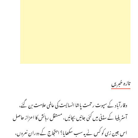
تازہ خبریں
وقارآباد کے سپوت رحمت پاشا انسانیت کی عالمی علامت بن گئے،
آسٹریلیا کے سڈنی میں کئی جانیں بچائیں، مستقل رہائش کا اعزاز حاصل
اس جین زی کو کس نے یہ سب سکھایا؟ احتجاج کے دوران نعروں،