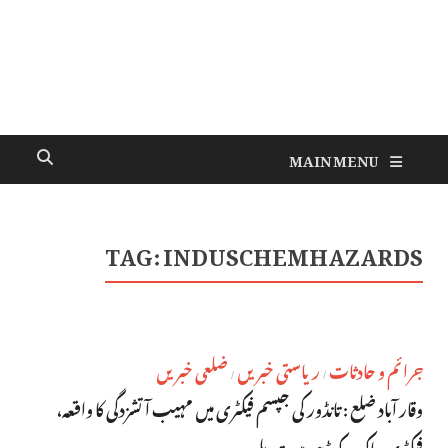
MAIN MENU
TAG:
INDUSCHEMHAZARDS
جرائم و حادثات
ریاستی خبریں
ضلعی خبریں
/
/
وقار آباد ضلع : تانڈور کی جپسم فیکٹری میں مہیب آتشزدگی کا واقعہ،
فیکٹری راکھ کے ڈھیر میں تبدیل