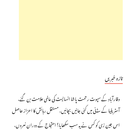
تازہ خبریں
وقارآباد کے سپوت رحمت پاشا انسانیت کی عالمی علامت بن گئے،
آسٹریلیا کے سڈنی میں کئی جانیں بچائیں، مستقل رہائش کا اعزاز حاصل
اس جین زی کو کس نے یہ سب سکھایا؟ احتجاج کے دوران نعروں،