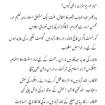
میمز اور پوسٹرز پر برہمی کیوں؟
پروفیسر عبدالوہاب قیصر کا انتقال، ملت ایک مشفق استاد، ماہرِتعلیم اور
محسنِ اردو سے محروم، شکاگو (امریکہ) میں تعزیتی اجلاس
گورنمنٹ ڈگری کالج تانڈور اور وقارآباد میں گیسٹ لیکچررز کی جائیدادوں
کے لیے درخواستیں مطلوب
تانڈور کی جدید عیدگاہ میں بارانِ رحمت کے لیےنمازِ استسقاء کا اہتمام,
سینکڑوں فرزند اسلام کی شرکت, برادران وطن بھی پہنچے
تلنگانہ : شاہ آباد میں 6 ا فراد کا قتل کرنے والے راجکمار کی نعش
دستیاب، خودکشی کا شبہ ! نعش کے ساتھ زہر کی بوتل پائی گئی
تلنگانہ : رنگاریڈی ضلع کے شاہ آباد میں درندگی کا ننگا ناچ، انسانیت