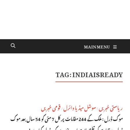
MAIN MENU
TAG:
INDIAISREADY
ریاستی خبریں
سوشل میڈیا وائرل
قومی خبریں
/
/
موک ڈرل : ملک کے 244 مقامات پر کل 7 مئی کو 54 سال بعد موک
ڈرل، مقامات کی تفصیلات اور جانیں موک ڈرل کیا ہے!