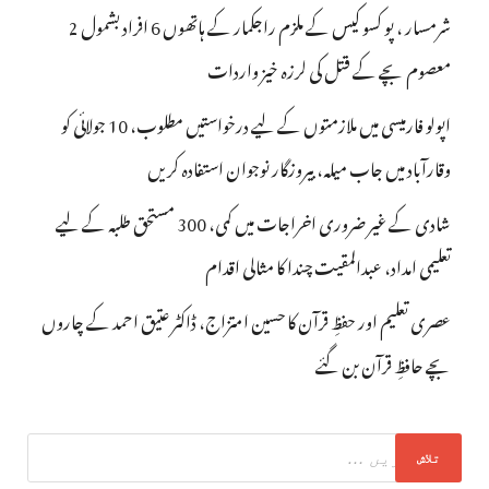
شرمسار ، پو کسو کیس کے ملزم راجکمار کے ہاتھوں 6 افراد بشمول 2
معصوم بچے کے قتل کی لرزہ خیز واردات
اپولو فارمیسی میں ملازمتوں کے لیے درخواستیں مطلوب، 10 جولائی کو
وقارآباد میں جاب میلہ، بیروزگار نوجوان استفادہ کریں
شادی کے غیر ضروری اخراجات میں کمی، 300 مستحق طلبہ کے لیے
تعلیمی امداد، عبدالمقیت چندا کا مثالی اقدام
عصری تعلیم اور حفظِ قرآن کا حسین امتزاج، ڈاکٹر عتیق احمد کے چاروں
بچے حافظِ قرآن بن گئے