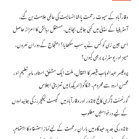
وقارآباد کے سپوت رحمت پاشا انسانیت کی عالمی علامت بن گئے،
آسٹریلیا کے سڈنی میں کئی جانیں بچائیں، مستقل رہائش کا اعزاز حاصل
اس جین زی کو کس نے یہ سب سکھایا؟ احتجاج کے دوران نعروں،
میمز اور پوسٹرز پر برہمی کیوں؟
پروفیسر عبدالوہاب قیصر کا انتقال، ملت ایک مشفق استاد، ماہرِتعلیم اور
محسنِ اردو سے محروم، شکاگو (امریکہ) میں تعزیتی اجلاس
گورنمنٹ ڈگری کالج تانڈور اور وقارآباد میں گیسٹ لیکچررز کی جائیدادوں
کے لیے درخواستیں مطلوب
تانڈور کی جدید عیدگاہ میں بارانِ رحمت کے لیےنمازِ استسقاء کا اہتمام,