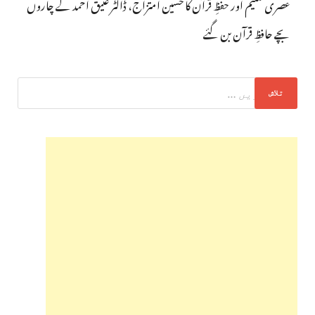
عصری تعلیم اور حفظِ قرآن کا حسین امتزاج، ڈاکٹر عتیق احمد کے چاروں
بچے حافظِ قرآن بن گئے