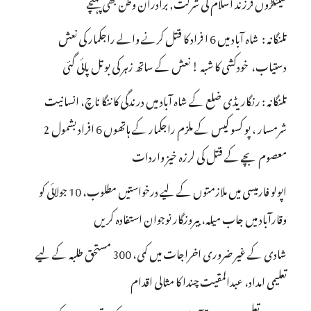
سینکڑوں فرزند اسلام کی شرکت, برادران وطن بھی پہنچے
تلنگانہ : شاہ آباد میں 6 ا فراد کا قتل کرنے والے راجکمار کی نعش
دستیاب، خودکشی کا شبہ ! نعش کے ساتھ زہر کی بوتل پائی گئی
تلنگانہ : رنگاریڈی ضلع کے شاہ آباد میں درندگی کا ننگا ناچ، انسانیت
شرمسار ، پو کسو کیس کے ملزم راجکمار کے ہاتھوں 6 افراد بشمول 2
معصوم بچے کے قتل کی لرزہ خیز واردات
اپولو فارمیسی میں ملازمتوں کے لیے درخواستیں مطلوب، 10 جولائی کو
وقارآباد میں جاب میلہ، بیروزگار نوجوان استفادہ کریں
شادی کے غیر ضروری اخراجات میں کمی، 300 مستحق طلبہ کے لیے
تعلیمی امداد، عبدالمقیت چندا کا مثالی اقدام