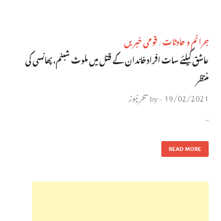
جرائم و حادثات
قومی خبریں
/
عاشق کیلئے سات افرادخاندان کے قتل میں ملوث شبنم، پھانسی کی
منتظر
19/02/2021
سحر نیوز
by
-
…
READ MORE