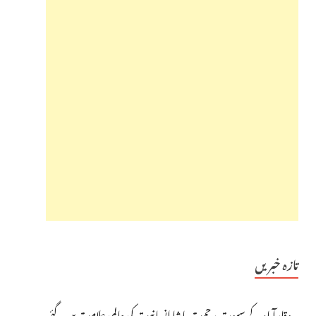
تازہ خبریں
وقارآباد کے سپوت رحمت پاشا انسانیت کی عالمی علامت بن گئے،