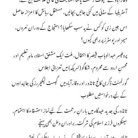
آسٹریلیا کے سڈنی میں کئی جانیں بچائیں، مستقل رہائش کا اعزاز حاصل
اس جین زی کو کس نے یہ سب سکھایا؟ احتجاج کے دوران نعروں،
میمز اور پوسٹرز پر برہمی کیوں؟
پروفیسر عبدالوہاب قیصر کا انتقال، ملت ایک مشفق استاد، ماہرِتعلیم اور
محسنِ اردو سے محروم، شکاگو (امریکہ) میں تعزیتی اجلاس
گورنمنٹ ڈگری کالج تانڈور اور وقارآباد میں گیسٹ لیکچررز کی جائیدادوں
کے لیے درخواستیں مطلوب
تانڈور کی جدید عیدگاہ میں بارانِ رحمت کے لیےنمازِ استسقاء کا اہتمام,
سینکڑوں فرزند اسلام کی شرکت, برادران وطن بھی پہنچے
تلنگانہ : شاہ آباد میں 6 ا فراد کا قتل کرنے والے راجکمار کی نعش