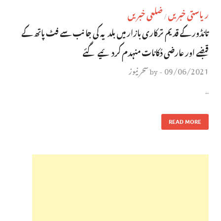
ریاستی خبریں
ضلعی خبریں
/
تانڈور کے قدیم ترکاری بازار میں بلدیہ کی جانب سے فٹ پاتھ کے
قبضے اور عارضی دُکانات منہدم کردئیے گئے
09/06/2021
سحر نیوز
by
-
…
READ MORE