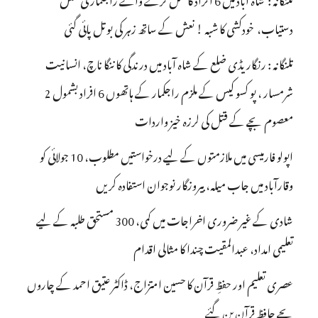
دستیاب، خودکشی کا شبہ ! نعش کے ساتھ زہر کی بوتل پائی گئی
تلنگانہ : رنگاریڈی ضلع کے شاہ آباد میں درندگی کا ننگا ناچ، انسانیت
شرمسار ، پو کسو کیس کے ملزم راجکمار کے ہاتھوں 6 افراد بشمول 2
معصوم بچے کے قتل کی لرزہ خیز واردات
اپولو فارمیسی میں ملازمتوں کے لیے درخواستیں مطلوب، 10 جولائی کو
وقارآباد میں جاب میلہ، بیروزگار نوجوان استفادہ کریں
شادی کے غیر ضروری اخراجات میں کمی، 300 مستحق طلبہ کے لیے
تعلیمی امداد، عبدالمقیت چندا کا مثالی اقدام
عصری تعلیم اور حفظِ قرآن کا حسین امتزاج، ڈاکٹر عتیق احمد کے چاروں
بچے حافظِ قرآن بن گئے