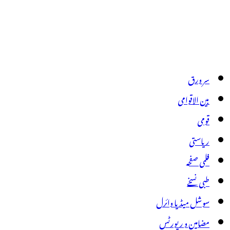
سر ورق
بین الاقوامی
قومی
ریاستی
فلمی صفحہ
طبی نسخے
سوشل میڈیا وائرل
مضامین و رپورٹس