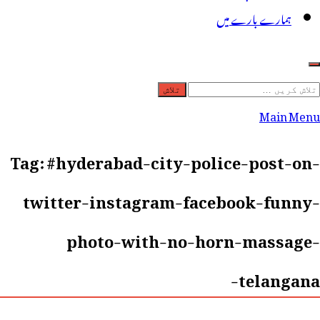
ہمارے بارے میں
لاش
ریں
Main Menu
رائے:
Tag:
#hyderabad-city-police-post-on-
twitter-instagram-facebook-funny-
photo-with-no-horn-massage-
telangana-