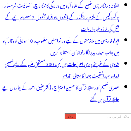
تلنگانہ : رنگاریڈی ضلع کے شاہ آباد میں درندگی کا ننگا ناچ، انسانیت شرمسار ،
پو کسو کیس کے ملزم راجکمار کے ہاتھوں 6 افراد بشمول 2 معصوم بچے کے
قتل کی لرزہ خیز واردات
اپولو فارمیسی میں ملازمتوں کے لیے درخواستیں مطلوب، 10 جولائی کو وقارآباد
میں جاب میلہ، بیروزگار نوجوان استفادہ کریں
شادی کے غیر ضروری اخراجات میں کمی، 300 مستحق طلبہ کے لیے تعلیمی
امداد، عبدالمقیت چندا کا مثالی اقدام
عصری تعلیم اور حفظِ قرآن کا حسین امتزاج، ڈاکٹر عتیق احمد کے چاروں بچے
حافظِ قرآن بن گئے
لاش
ریں