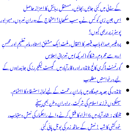
یدرآباد
کے سڈنی میں کئی جانیں بچائیں، مستقل رہائش کا اعزاز حاصل
ولیس
اس جین زی کو کس نے یہ سب سکھایا؟ احتجاج کے دوران نعروں، میمز اور
ا
پوسٹرز پر برہمی کیوں؟
نوکھا
پروفیسر عبدالوہاب قیصر کا انتقال، ملت ایک مشفق استاد، ماہرِتعلیم اور محسنِ
یغام
اردو سے محروم، شکاگو (امریکہ) میں تعزیتی اجلاس
گورنمنٹ ڈگری کالج تانڈور اور وقارآباد میں گیسٹ لیکچررز کی جائیدادوں کے
لیے درخواستیں مطلوب
تانڈور کی جدید عیدگاہ میں بارانِ رحمت کے لیےنمازِ استسقاء کا اہتمام,
سینکڑوں فرزند اسلام کی شرکت, برادران وطن بھی پہنچے
تلنگانہ : شاہ آباد میں 6 ا فراد کا قتل کرنے والے راجکمار کی نعش دستیاب،
خودکشی کا شبہ ! نعش کے ساتھ زہر کی بوتل پائی گئی