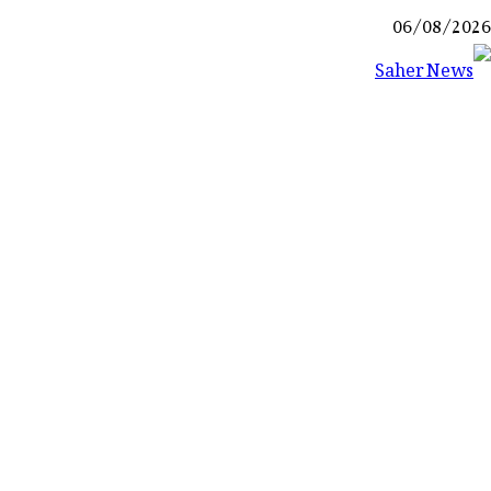
Ski
06/08/2026
t
conten
Saher News
نیوز پورٹل