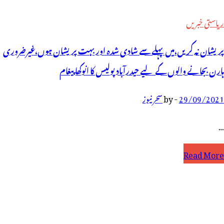
ریاستی خبریں
پریشان نہ کریں،میں پہلے سے شادی شدہ اوربہت پریشان ہوں،غیرضروری
ہارن بجانے والوں کے لیے حیدرآباد پولیس کا انوکھا پیغام
29/09/2021
-
by
سحر نیوز
…
ریشان
Read More
ہ
ریں،میں
ہلے