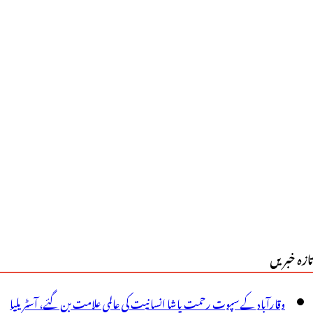
ے
ادی
دہ
وربہت
ریشان
وں،غیرضروری
ارن
جانے
الوں
تازہ خبریں
ے
یے
وقارآباد کے سپوت رحمت پاشا انسانیت کی عالمی علامت بن گئے، آسٹریلیا