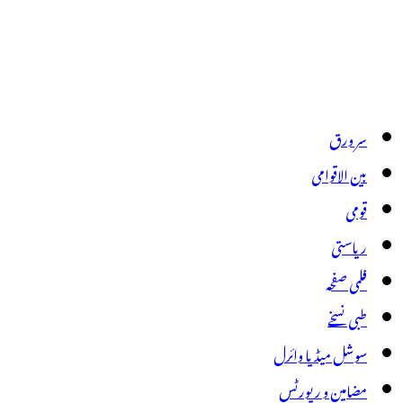
سر ورق
بین الاقوامی
قومی
ریاستی
فلمی صفحہ
طبی نسخے
سوشل میڈیا وائرل
مضامین و رپورٹس