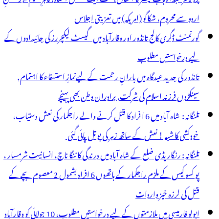
اردو سے محروم، شکاگو (امریکہ) میں تعزیتی اجلاس
گورنمنٹ ڈگری کالج تانڈور اور وقارآباد میں گیسٹ لیکچررز کی جائیدادوں کے
لیے درخواستیں مطلوب
تانڈور کی جدید عیدگاہ میں بارانِ رحمت کے لیےنمازِ استسقاء کا اہتمام,
سینکڑوں فرزند اسلام کی شرکت, برادران وطن بھی پہنچے
تلنگانہ : شاہ آباد میں 6 ا فراد کا قتل کرنے والے راجکمار کی نعش دستیاب،
خودکشی کا شبہ ! نعش کے ساتھ زہر کی بوتل پائی گئی
تلنگانہ : رنگاریڈی ضلع کے شاہ آباد میں درندگی کا ننگا ناچ، انسانیت شرمسار ،
پو کسو کیس کے ملزم راجکمار کے ہاتھوں 6 افراد بشمول 2 معصوم بچے کے
قتل کی لرزہ خیز واردات
اپولو فارمیسی میں ملازمتوں کے لیے درخواستیں مطلوب، 10 جولائی کو وقارآباد