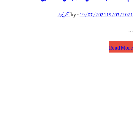
19/07/2021
19/07/2021
-
by
سحر نیوز
…
پ
Read More
ٓدھار
ارڈ
ر
وجود
پنی
صویر
بدیل