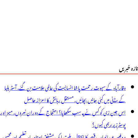
رواسکتے
یں
تازہ خبریں
وقارآباد کے سپوت رحمت پاشا انسانیت کی عالمی علامت بن گئے، آسٹریلیا
کے سڈنی میں کئی جانیں بچائیں، مستقل رہائش کا اعزاز حاصل
اس جین زی کو کس نے یہ سب سکھایا؟ احتجاج کے دوران نعروں، میمز اور
پوسٹرز پر برہمی کیوں؟
پروفیسر عبدالوہاب قیصر کا انتقال، ملت ایک مشفق استاد، ماہرِتعلیم اور محسنِ