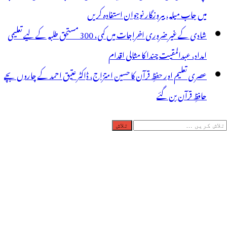
میں جاب میلہ، بیروزگار نوجوان استفادہ کریں
شادی کے غیر ضروری اخراجات میں کمی، 300 مستحق طلبہ کے لیے تعلیمی
امداد، عبدالمقیت چندا کا مثالی اقدام
عصری تعلیم اور حفظِ قرآن کا حسین امتزاج، ڈاکٹر عتیق احمد کے چاروں بچے
حافظِ قرآن بن گئے
لاش
ریں
رائے: