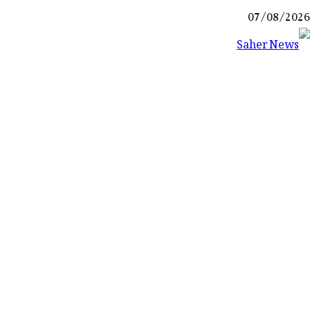
Ski
07/08/2026
t
conten
Saher News
نیوز پورٹل