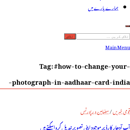
ہمارے بارے میں
لاش
ریں
Main Menu
رائے:
Tag:
#how-to-change-your-
photograph-in-aadhaar-card-india-
قومی خبریں
/
مضامین و رپورٹس
آپ آدھار کارڈ پر موجود اپنی تصویر تبدیل کرواسکتے ہیں