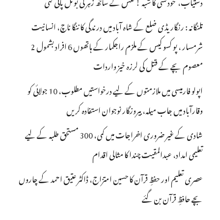
دستیاب، خودکشی کا شبہ ! نعش کے ساتھ زہر کی بوتل پائی گئی
تلنگانہ : رنگاریڈی ضلع کے شاہ آباد میں درندگی کا ننگا ناچ، انسانیت
شرمسار ، پو کسو کیس کے ملزم راجکمار کے ہاتھوں 6 افراد بشمول 2
معصوم بچے کے قتل کی لرزہ خیز واردات
اپولو فارمیسی میں ملازمتوں کے لیے درخواستیں مطلوب، 10 جولائی کو
وقارآباد میں جاب میلہ، بیروزگار نوجوان استفادہ کریں
شادی کے غیر ضروری اخراجات میں کمی، 300 مستحق طلبہ کے لیے
تعلیمی امداد، عبدالمقیت چندا کا مثالی اقدام
عصری تعلیم اور حفظِ قرآن کا حسین امتزاج، ڈاکٹر عتیق احمد کے چاروں
بچے حافظِ قرآن بن گئے