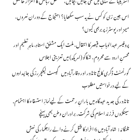
آسٹریلیا کے سڈنی میں کئی جانیں بچائیں، مستقل رہائش کا اعزاز حاصل
اس جین زی کو کس نے یہ سب سکھایا؟ احتجاج کے دوران نعروں،
میمز اور پوسٹرز پر برہمی کیوں؟
پروفیسر عبدالوہاب قیصر کا انتقال، ملت ایک مشفق استاد، ماہرِتعلیم اور
محسنِ اردو سے محروم، شکاگو (امریکہ) میں تعزیتی اجلاس
گورنمنٹ ڈگری کالج تانڈور اور وقارآباد میں گیسٹ لیکچررز کی جائیدادوں
کے لیے درخواستیں مطلوب
تانڈور کی جدید عیدگاہ میں بارانِ رحمت کے لیےنمازِ استسقاء کا اہتمام,
سینکڑوں فرزند اسلام کی شرکت, برادران وطن بھی پہنچے
تلنگانہ : شاہ آباد میں 6 ا فراد کا قتل کرنے والے راجکمار کی نعش