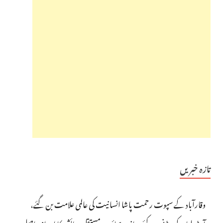
تازہ خبریں
وقارآباد کے سپوت رحمت پاشا انسانیت کی عالمی علامت بن گئے،