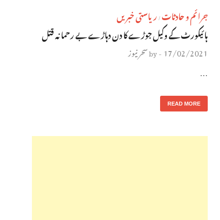
جرائم و حادثات
ریاستی خبریں
/
ہائیکورٹ کے وکیل جوڑے کا دن دہاڑے بے رحمانہ قتل
17/02/2021
سحر نیوز
by
-
…
READ MORE