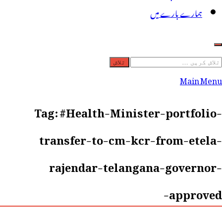
ہمارے بارے میں
لاش
ریں
Main Menu
رائے:
Tag:
#Health-Minister-portfolio-
transfer-to-cm-kcr-from-etela-
rajendar-telangana-governor-
approved-