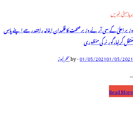
ریاستی خبریں
وزیراعلیٰ کے سی آر نے وزیرصحت کا قلمدان ایٹالہ راجندر سے اپنے پاس
منتقل کرلیا، گورنر کی منظوری
01/05/2021
01/05/2021
-
by
سحر نیوز
…
زیراعلیٰ
Read More
ے
ی
ٓر