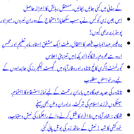
ورنر
کے سڈنی میں کئی جانیں بچائیں، مستقل رہائش کا اعزاز حاصل
ی
اس جین زی کو کس نے یہ سب سکھایا؟ احتجاج کے دوران نعروں، میمز اور
نظوری
پوسٹرز پر برہمی کیوں؟
پروفیسر عبدالوہاب قیصر کا انتقال، ملت ایک مشفق استاد، ماہرِتعلیم اور محسنِ
اردو سے محروم، شکاگو (امریکہ) میں تعزیتی اجلاس
گورنمنٹ ڈگری کالج تانڈور اور وقارآباد میں گیسٹ لیکچررز کی جائیدادوں کے
لیے درخواستیں مطلوب
تانڈور کی جدید عیدگاہ میں بارانِ رحمت کے لیےنمازِ استسقاء کا اہتمام,
سینکڑوں فرزند اسلام کی شرکت, برادران وطن بھی پہنچے
تلنگانہ : شاہ آباد میں 6 ا فراد کا قتل کرنے والے راجکمار کی نعش دستیاب،
خودکشی کا شبہ ! نعش کے ساتھ زہر کی بوتل پائی گئی