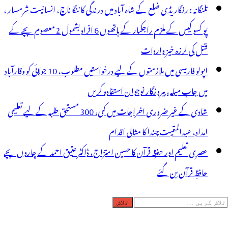
تلنگانہ : رنگاریڈی ضلع کے شاہ آباد میں درندگی کا ننگا ناچ، انسانیت شرمسار ،
پو کسو کیس کے ملزم راجکمار کے ہاتھوں 6 افراد بشمول 2 معصوم بچے کے
قتل کی لرزہ خیز واردات
اپولو فارمیسی میں ملازمتوں کے لیے درخواستیں مطلوب، 10 جولائی کو وقارآباد
میں جاب میلہ، بیروزگار نوجوان استفادہ کریں
شادی کے غیر ضروری اخراجات میں کمی، 300 مستحق طلبہ کے لیے تعلیمی
امداد، عبدالمقیت چندا کا مثالی اقدام
عصری تعلیم اور حفظِ قرآن کا حسین امتزاج، ڈاکٹر عتیق احمد کے چاروں بچے
حافظِ قرآن بن گئے
لاش
ریں