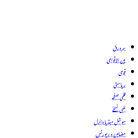
سر ورق
بین الاقوامی
قومی
ریاستی
فلمی صفحہ
طبی نسخے
سوشل میڈیا وائرل
مضامین و رپورٹس