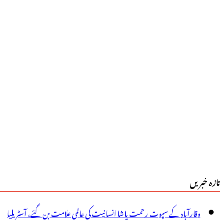
ے
زیرصحت
ا
لمدان
یٹالہ
اجندر
ے
پنے
اس
تازہ خبریں
نتقل
رلیا،
وقارآباد کے سپوت رحمت پاشا انسانیت کی عالمی علامت بن گئے، آسٹریلیا