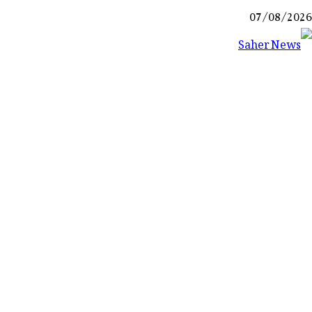
Ski
07/08/2026
t
conten
Saher News
نیوز پورٹل