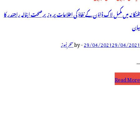
تلنگانہ میں مکمل لاک ڈاؤن کے نفاذ کی اطلاعات پر وزیرصحت ایٹالہ راجندر کا
بیان
29/04/2021
29/04/2021
-
by
سحر نیوز
…
لنگانہ
Read More
یں
کمل
اک
اؤن