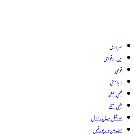
سر ورق
بین الاقوامی
قومی
ریاستی
فلمی صفحہ
طبی نسخے
سوشل میڈیا وائرل
مضامین و رپورٹس