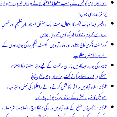
اس جین زی کو کس نے یہ سب سکھایا؟ احتجاج کے دوران نعروں، میمز اور
پوسٹرز پر برہمی کیوں؟
پروفیسر عبدالوہاب قیصر کا انتقال، ملت ایک مشفق استاد، ماہرِتعلیم اور محسنِ
اردو سے محروم، شکاگو (امریکہ) میں تعزیتی اجلاس
گورنمنٹ ڈگری کالج تانڈور اور وقارآباد میں گیسٹ لیکچررز کی جائیدادوں کے
لیے درخواستیں مطلوب
تانڈور کی جدید عیدگاہ میں بارانِ رحمت کے لیےنمازِ استسقاء کا اہتمام,
سینکڑوں فرزند اسلام کی شرکت, برادران وطن بھی پہنچے
تلنگانہ : شاہ آباد میں 6 ا فراد کا قتل کرنے والے راجکمار کی نعش دستیاب،
خودکشی کا شبہ ! نعش کے ساتھ زہر کی بوتل پائی گئی
تلنگانہ : رنگاریڈی ضلع کے شاہ آباد میں درندگی کا ننگا ناچ، انسانیت شرمسار ،