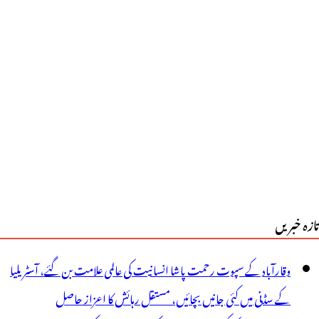
ے
فاذ
ی
طلاعات
ر
زیرصحت
یٹالہ
اجندر
تازہ خبریں
ا
یان
وقارآباد کے سپوت رحمت پاشا انسانیت کی عالمی علامت بن گئے، آسٹریلیا
کے سڈنی میں کئی جانیں بچائیں، مستقل رہائش کا اعزاز حاصل