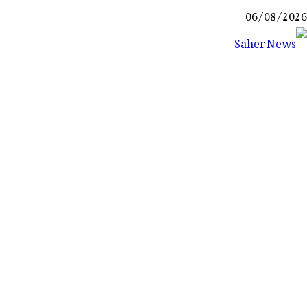
Ski
06/08/2026
t
conten
Saher News
نیوز پورٹل