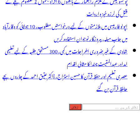
پو کسو کیس کے ملزم راجکمار کے ہاتھوں 6 افراد بشمول 2 معصوم بچے کے
قتل کی لرزہ خیز واردات
اپولو فارمیسی میں ملازمتوں کے لیے درخواستیں مطلوب، 10 جولائی کو وقارآباد
میں جاب میلہ، بیروزگار نوجوان استفادہ کریں
شادی کے غیر ضروری اخراجات میں کمی، 300 مستحق طلبہ کے لیے تعلیمی
امداد، عبدالمقیت چندا کا مثالی اقدام
عصری تعلیم اور حفظِ قرآن کا حسین امتزاج، ڈاکٹر عتیق احمد کے چاروں بچے
حافظِ قرآن بن گئے
لاش
ریں
رائے: